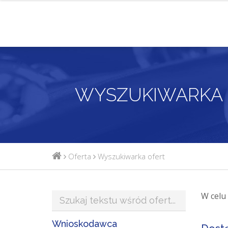
WYSZUKIWARKA 
Oferta
Wyszukiwarka ofert
W celu
Wnioskodawca