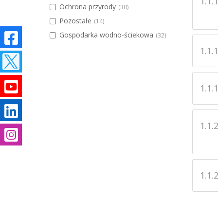
1.1.1
Ochrona przyrody
(30)
Pozostałe
(14)
Gospodarka wodno-ściekowa
(32)
1.1.1
1.1.1
1.1.2
m
1.1.2