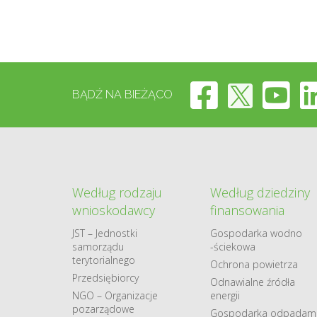
BĄDŹ NA BIEŻĄCO
Według rodzaju
Według dziedziny
wnioskodawcy
finansowania
JST – Jednostki
Gospodarka​ wodno​
samorządu
-ściekowa
terytorialnego
Ochrona powietrza
Przedsiębiorcy
Odnawialne​ źródła​
NGO – Organizacje
energii
pozarządowe
Gospodarka odpadami