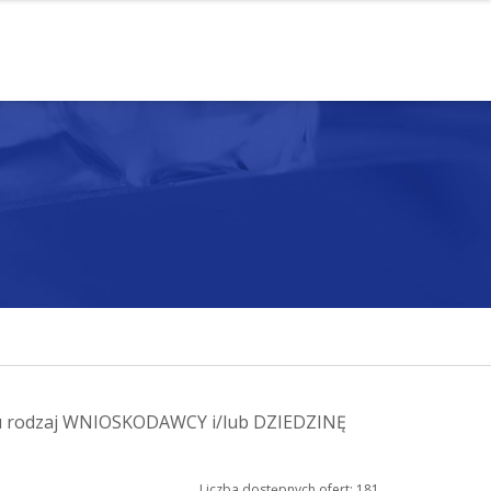
enu rodzaj WNIOSKODAWCY i/lub DZIEDZINĘ
Liczba dostępnych ofert: 181