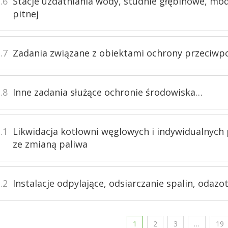
.6
Stacje uzdatniania wody, studnie głębinowe, mod
pitnej
.7
Zadania związane z obiektami ochrony przeciwpo
.8
Inne zadania służące ochronie środowiska…
.1
Likwidacja kotłowni węglowych i indywidualnych 
ze zmianą paliwa
.2
Instalacje odpylające, odsiarczanie spalin, odazo
1
2
3
…
19