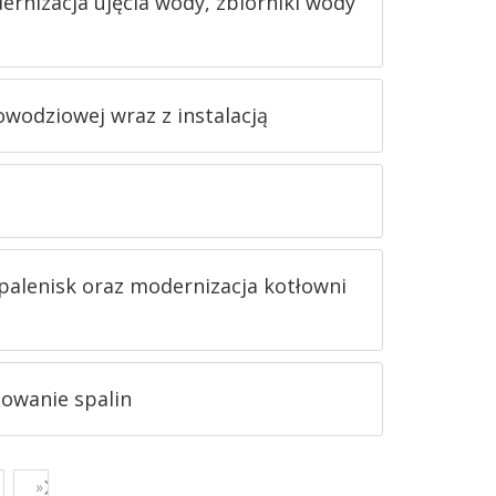
ernizacja ujęcia wody, zbiorniki wody
wodziowej wraz z instalacją
palenisk oraz modernizacja kotłowni
towanie spalin
»