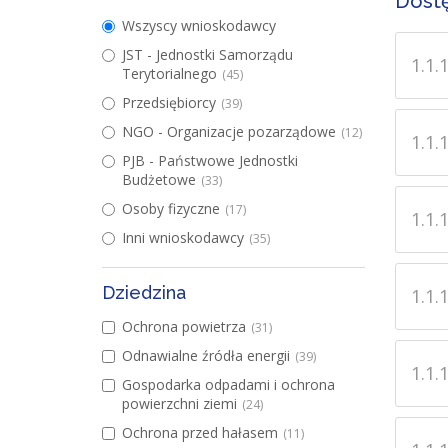
Dostę
Wszyscy wnioskodawcy
JST - Jednostki Samorządu
1.1.1
Terytorialnego
(45)
Przedsiębiorcy
(39)
NGO - Organizacje pozarządowe
(12)
1.1.1
PJB - Państwowe Jednostki
Budżetowe
(33)
Osoby fizyczne
(17)
1.1.1
Inni wnioskodawcy
(35)
Dziedzina
1.1.1
Ochrona powietrza
(31)
Odnawialne źródła energii
(39)
1.1.1
Gospodarka odpadami i ochrona
powierzchni ziemi
(24)
Ochrona przed hałasem
(11)