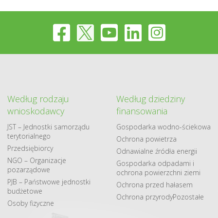
Według rodzaju
Według dziedziny
wnioskodawcy
finansowania
JST – Jednostki samorządu
Gospodarka​ wodno​-ściekowa
terytorialnego
Ochrona powietrza
Przedsiębiorcy
Odnawialne​ źródła​ energii
NGO – Organizacje
Gospodarka odpadami i
pozarządowe
ochrona powierzchni ziemi
PJB – Państwowe jednostki
Ochrona przed hałasem
budżetowe
Ochrona przyrody
Pozostałe
Osoby fizyczne