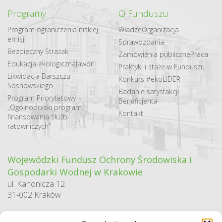
Programy
O Funduszu
Program ograniczenia niskiej
Władze
Organizacja
emisji
Sprawozdania
Bezpieczny Strażak
Zamówienia publiczne
Praca
Edukacja ekologiczna
Jawor
Praktyki i staże w Funduszu
Likwidacja Barszczu
Konkurs #ekoLIDER
Sosnowskiego
Badanie satysfakcji
Program Priorytetowy –
Beneficjenta
„Ogólnopolski program
Kontakt
finansowania służb
ratowniczych”
Wojewódzki Fundusz Ochrony Środowiska i
Gospodarki Wodnej w Krakowie
ul. Kanonicza 12
31-002 Kraków
godziny pracy: