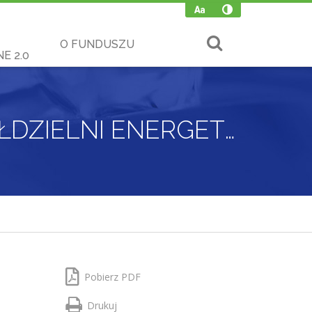
O FUNDUSZU
E 2.0
PROGRAM PRIORYTETOWY „WSPARCIE SPÓŁDZIELNI ENERGETYCZNYCH”
Pobierz PDF
Drukuj