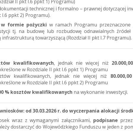
zdział II pkt I.6 ppkt 1) Programu)
okumentacji technicznej i formalno – prawnej dotyczącej inw
t I.6 ppkt 2) Programu).
w formie pożyczki
w ramach Programu przeznaczone 
tycji tj. na budowę lub rozbudowę odnawialnych źródeł 
 infrastrukturą towarzyszącą (Rozdział II pkt I.7 Programu).
tów kwalifikowanych
, jednak nie więcej niż
20.000,0
określone w Rozdziale II pkt I.6 ppkt 1) Programu
tów kwalifikowanych, jednak nie więcej niż
80.000,00
określone w Rozdziale II pkt I.6 ppkt 2) Programu
00 % kosztów kwalifikowanych
na wykonanie inwestycji.
niosków: od 30.03.2026 r. do wyczerpania alokacji środ
osek wraz z wymaganymi załącznikami,
podpisane
przez
leży dostarczyć do Wojewódzkiego Funduszu w jeden z pon