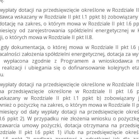
ę.
ypłaty dotacji na przedsięwzięcie określone w Rozdziale II 
awca wskazany w Rozdziale II pkt I.1 ppkt b) zobowiązany 
dotację na zakres, o którym mowa w Rozdziale II pkt I.6 pp
iesięcy od zarejestrowania spółdzielni energetycznej w 
i, o których mowa w Rozdziale II pkt II.8.
gdy dokumentacja, o której mowa w Rozdziale II pkt I.6 
calności założenia spółdzielni energetycznej, dotacja za w
ie wypłacona zgodnie z Programem a wnioskodawca ni
realizacji i ubiegania się o dofinansowanie kolejnych e
u.
ypłaty dotacji na przedsięwzięcie określone w Rozdziale II 
na przedsięwzięcie określone w Rozdziale II pkt I.6 
skazany w Rozdziale II pkt I.1 ppkt b) zobowiązany 
wnież o pożyczkę na zakres, o którym mowa w Rozdziale II pk
miesięcy od daty wypłaty dotacji na przedsięwzięcie okre
t I.6 ppkt 2). W przypadku nie złożenia wniosku o pożyczk
ezawarcia umowy pożyczki, dotacja otrzymana na przedsię
dziale II pkt I.6 ppkt 1) i/lub na przedsięwzięcie okre