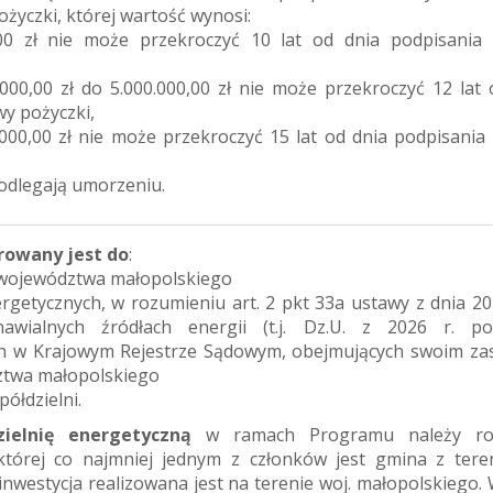
ożyczki, której wartość wynosi:
,00 zł nie może przekroczyć 10 lat od dnia podpisani
000,00 zł do 5.000.000,00 zł nie może przekroczyć 12 lat 
y pożyczki,
.000,00 zł nie może przekroczyć 15 lat od dnia podpisani
podlegają umorzeniu.
rowany jest do
:
 województwa małopolskiego
ergetycznych, w rozumieniu art. 2 pkt 33a ustawy z dnia 20
wialnych źródłach energii (t.j. Dz.U. z 2026 r. po
h w Krajowym Rejestrze Sądowym, obejmujących swoim za
ztwa małopolskiego
ółdzielni.
zielnię energetyczną
w ramach Programu należy ro
 której co najmniej jednym z członków jest gmina z tere
inwestycja realizowana jest na terenie woj. małopolskiego. 