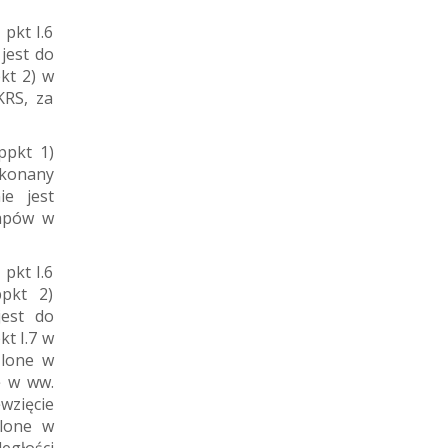
pkt I.6
jest do
kt 2) w
KRS, za
ppkt 1)
ykonany
e jest
tapów w
pkt I.6
ppkt 2)
jest do
t I.7 w
ślone w
ę w ww.
wzięcie
ślone w