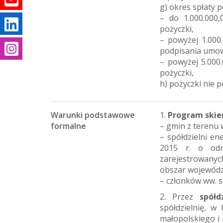
g) okres spłaty p
– do 1.000.000
pożyczki,
– powyżej 1.000.
m
podpisania umow
– powyżej 5.000
pożyczki,
h) pożyczki nie 
Warunki podstawowe
1.
Program skie
formalne
– gmin z terenu
– spółdzielni en
2015 r. o odna
zarejestrowanyc
obszar wojewód
– członków ww. sp
2. Przez
spółd
spółdzielnię, w
małopolskiego i 