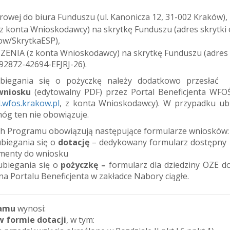
erowej do biura Funduszu (ul. Kanonicza 12, 31-002 Kraków),
z konta Wnioskodawcy) na skrytkę Funduszu (adres skrytki
ow/SkrytkaESP),
ZENIA (z konta Wnioskodawcy) na skrytkę Funduszu (adres
-92872-42694-EFJRJ-26).
biegania się o pożyczkę należy dodatkowo przesłać
wniosku
(edytowalny PDF) przez Portal Beneficjenta WF
l.wfos.krakow.pl
, z konta Wnioskodawcy). W przypadku ub
móg ten nie obowiązuje.
 Programu obowiązują następujące formularze wniosków:
biegania się o
dotację
– dedykowany formularz dostępny 
menty do wniosku
ubiegania się o
pożyczkę –
formularz dla dziedziny OZE d
a Portalu Beneficjenta w zakładce Nabory ciągłe.
ramu
wynosi:
 w formie dotacji
, w tym: