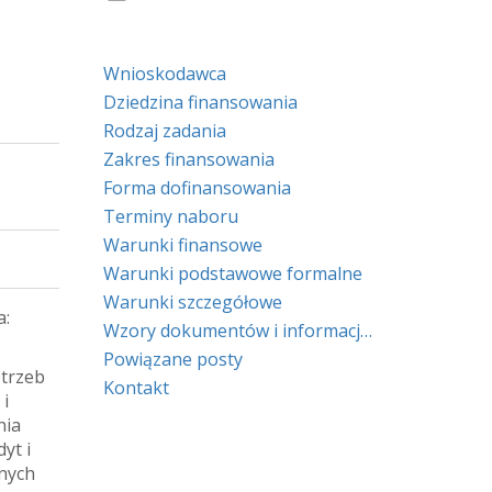
Wnioskodawca
Dziedzina finansowania
Rodzaj zadania
Zakres finansowania
Forma dofinansowania
Terminy naboru
Warunki finansowe
Warunki podstawowe formalne
Warunki szczegółowe
a:
Wzory dokumentów i informacje prawne
Powiązane posty
otrzeb
Kontakt
 i
nia
yt i
lnych