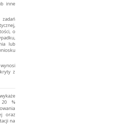
ub inne
 zadań
ycznej,
ości, o
zypadku,
nia lub
wniosku
 wynosi
kryty z
 wykaże
. 20 %
towania
ej oraz
acji na