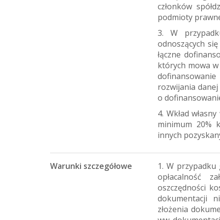
członków spółdz
podmioty prawne
3. W przypadk
odnoszących się 
łączne dofinans
których mowa w Ro
dofinansowanie
rozwijania danej
o dofinansowani
4. Wkład własny 
minimum 20% ko
innych pozyskan
Warunki szczegółowe
1. W przypadku 
opłacalność z
oszczędności ko
dokumentacji n
złożenia dokume