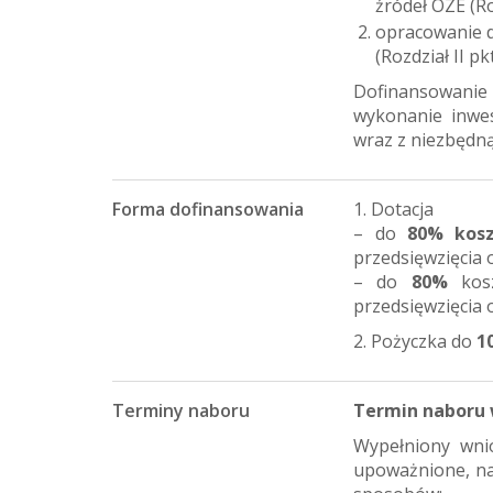
źródeł OZE (Ro
opracowanie d
(Rozdział II pk
Dofinansowanie
wykonanie inwes
wraz z niezbędną
Forma dofinansowania
1. Dotacja
– do
80% kosz
przedsięwzięcia 
– do
80%
kosz
przedsięwzięcia 
2. Pożyczka do
1
Terminy naboru
Termin naboru w
Wypełniony wni
upoważnione, na