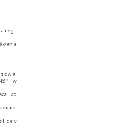
isanego
ożenia
umowie,
 NBP, w
ąca po
ieniami
od daty