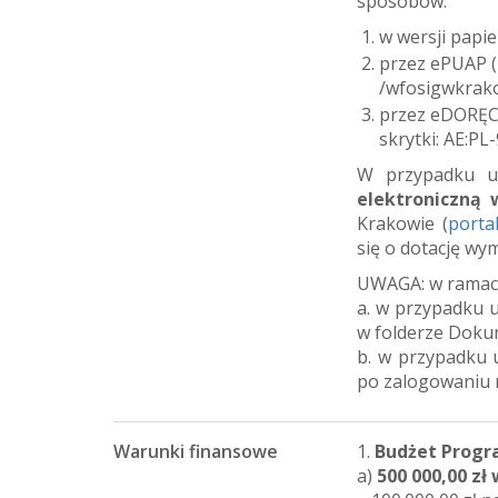
sposobów:
w wersji papi
przez ePUAP (
/wfosigwkrak
przez eDORĘC
skrytki: AE:PL
W przypadku u
elektroniczną 
Krakowie (
porta
się o dotację wy
UWAGA: w ramach
a. w przypadku u
w folderze Doku
b. w przypadku 
po zalogowaniu n
Warunki finansowe
1.
Budżet Prog
a)
500 000,00 zł