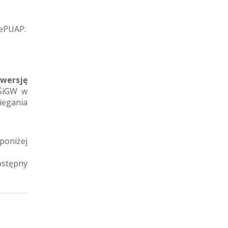
 ePUAP:
wersję
OŚiGW w
iegania
poniżej
ostępny