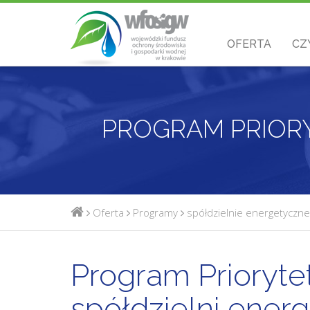
OFERTA
CZ
Oferta
Programy
spółdzielnie energetyczne
Program Prioryt
spółdzielni ener