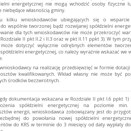
ielni energetycznej nie mogą wchodzić osoby fizyczne l
 niebędące własnością gminy.
u kilku wnioskodawców ubiegających się o wsparcie
do wspólnie tworzonej bądź rozwijanej spółdzielni energet
owanie dla tych wnioskodawców nie może przekroczyć wart
zdziale II pkt II.2 i II.3 oraz w pkt II.11 ppkt 3). W tym pr
 może dotyczyć wyłącznie odrębnych elementów tworze
 spółdzielni energetycznej, co należy wyraźnie wskazać we 
e.
wnioskodawcy na realizację przedsięwzięć w formie dotacji
sztów kwalifikowanych. Wkład własny nie może być po
ych środków bezzwrotnych.
gdy dokumentacja wskazana w Rozdziale II pkt I.6 ppkt 1)
ałożenia spółdzielni energetycznej na poziomie min
sztów energii, wnioskodawca zobowiązany jest do przygo
iezbędnej do powołania nowej spółdzielni energetyczn
ntów do KRS w terminie do 3 miesięcy od daty wypłaty dot