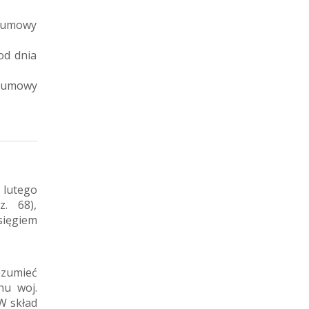
a umowy
od dnia
a umowy
 lutego
z. 68),
sięgiem
zumieć
nu woj.
W skład