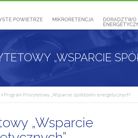
YSTE POWIETRZE
MIKRORETENCJA
DORADZTWO
ENERGETYCZN
Program Priorytetowy „Wsparcie spółdzielni energetycznych”
etowy „Wsparcie
getycznych”