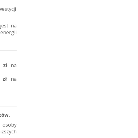
estycji
jest na
energii
0 zł
na
 zł
na
ków.
 osoby
iższych