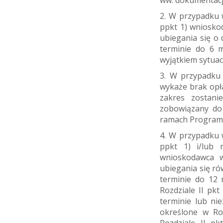
ww. dokumentacj
2. W przypadku w
ppkt 1) wnioskod
ubiegania się o 
terminie do 6 m
wyjątkiem sytuacj
3. W przypadku 
wykaże brak opła
zakres zostan
zobowiązany do 
ramach Program
4. W przypadku w
ppkt 1) i/lub 
wnioskodawca w
ubiegania się ró
terminie do 12 
Rozdziale II pk
terminie lub ni
określone w Roz