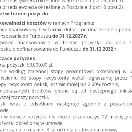
a przedsięwzięcia określone w Rozdziale II pkt I.6 ppkt 1)
a przedsięwzięcia określone w Rozdziale II pkt I.6 ppkt 2)
 zł w formie pożyczki
.
ikowalności kosztów
w ramach Programu:
zięć finansowanych w formie dotacji: od dnia złożenia podp
nansowanie do Funduszu
do 31.12.2027 r.
ęwzięć finansowanych w formie pożyczki: od dnia zł
iosku o dofinansowanie do Funduszu
do 31.12.2032 r.
czące pożyczek
:
ta pożyczki 50.000,00 zł,
nie według zmiennej stopy procentowej określonej w 
niesieniu do stopy redyskonta weksli ogłaszanej przez
py redyskonta weksli, lecz nie mniej niż 2,00% rocznie,
przekazanych środków płatne są od następnego miesi
szej transzy pożyczki,
czki wraz z odsetkami następuje zgodnie z postanow
wie,
ji w spłacie pożyczki nie może przekroczyć 12 miesięcy 
ożyczki określonej w umowie,
elane są na okres min. 3 lat od dnia podpisania umowy,