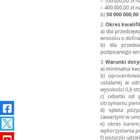
– 100.000,00 zł n
– 400.000,00 zł n
b)
50 000 000,00
2.
Okres kwalif
a) dla przedsięw
wniosku o dofi
b) dla przedsi
podpisanego wn
3.
Warunki doty
a) minimalna kwo
b) oprocentowa
ustalanej w od
wysokości 0,6 sto
c) odsetki od 
otrzymaniu pierw
d) spłata poży
zawartymi w umo
e) okres karenc
wykorzystania p
f) pożyczki udzi