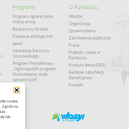
Programy
O Funduszu
Program ograniczenia
Władze
niskiej emisji
Organizacja
Bezpieczny Strażak
Sprawozdania
Edukacja ekologiczna
Zamówienia publiczne
Jawor
Praca
Likwidacja Barszczu
Praktyki i staże w
 i
Sosnowskiego
Funduszu
Program Priorytetowy –
Konkurs #ekoLIDER
„Ogólnopolski program
Badanie satysfakcji
m
finansowania służb
Beneficjenta
ratowniczych”
Kontakt
liki cookie,
u. Zgoda na
czas
ody lub