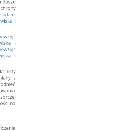
unduszu
chrony
sadami
wiska i
ięwzięć
iska i
ięwzięć
iska i
t listy
niany z
odnień
owania.
zorczej
ości na
iczenia