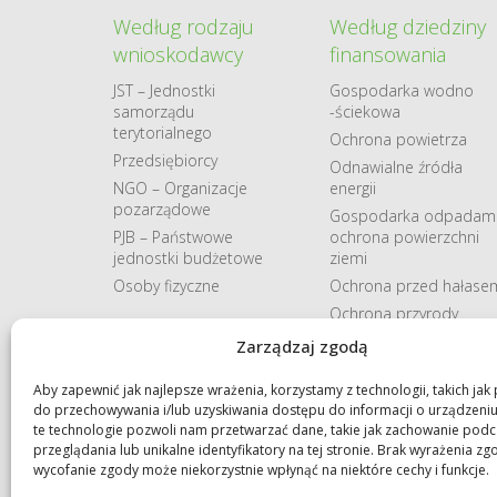
Według rodzaju
Według dziedziny
wnioskodawcy
finansowania
JST – Jednostki
Gospodarka​ wodno​
samorządu
-ściekowa
terytorialnego
Ochrona powietrza
Przedsiębiorcy
Odnawialne​ źródła​
NGO – Organizacje
energii
pozarządowe
Gospodarka odpadami
PJB – Państwowe
ochrona powierzchni
jednostki budżetowe
ziemi
Osoby fizyczne
Ochrona przed hałase
Ochrona przyrody
Pozostałe
Zarządzaj zgodą
Aby zapewnić jak najlepsze wrażenia, korzystamy z technologii, takich jak p
do przechowywania i/lub uzyskiwania dostępu do informacji o urządzeni
te technologie pozwoli nam przetwarzać dane, takie jak zachowanie pod
przeglądania lub unikalne identyfikatory na tej stronie. Brak wyrażenia zg
wycofanie zgody może niekorzystnie wpłynąć na niektóre cechy i funkcje.