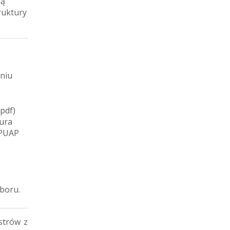
ną
ruktury
niu
 pdf)
iura
ePUAP
boru.
strów z