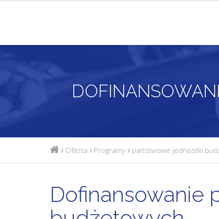
Oferta
Programy
państwowe jednostki bu
Dofinansowanie 
budżetowych