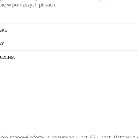
ię w poniższych plikach.
 nie stanowi oferty w rozumieniu art 66 i nast. Ustawy z 