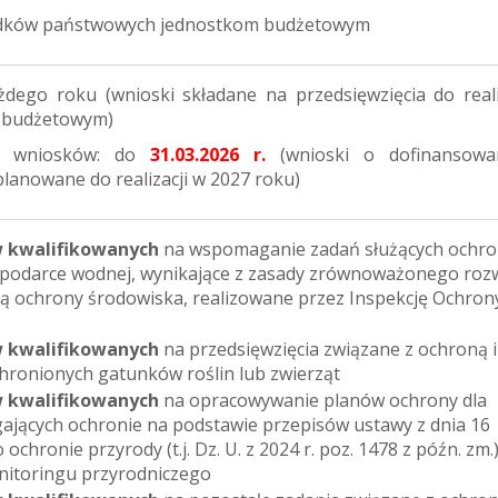
odków państwowych jednostkom budżetowym
dego roku (wnioski składane na przedsięwzięcia do reali
 budżetowym)
r wniosków: do
31.03.2026 r.
(wnioski o dofinansowa
planowane do realizacji w 2027 roku)
 kwalifikowanych
na wspomaganie zadań służących ochro
spodarce wodnej, wynikające z zasady zrównoważonego roz
ką ochrony środowiska, realizowane przez Inspekcję Ochron
 kwalifikowanych
na przedsięwzięcia związane z ochroną i
hronionych gatunków roślin lub zwierząt
 kwalifikowanych
na opracowywanie planów ochrony dla
ających ochronie na podstawie przepisów ustawy z dnia 16
o ochronie przyrody (t.j. Dz. U. z 2024 r. poz. 1478 z późn. zm.
itoringu przyrodniczego