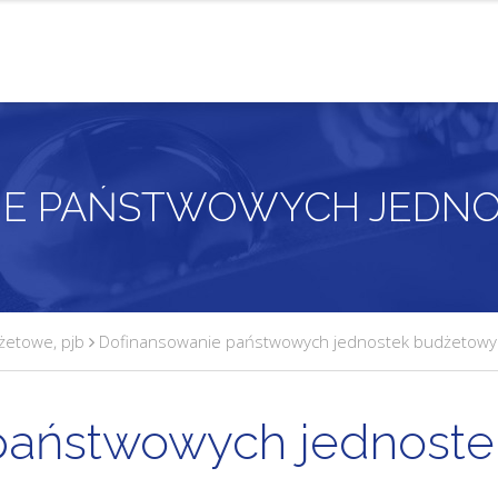
dżetowe
,
pjb
Dofinansowanie państwowych jednostek budżetowy
państwowych jednoste