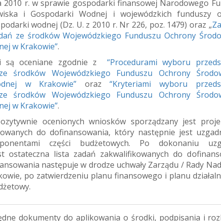
da 2010 r. w sprawie gospodarki finansowej Narodowego F
iska i Gospodarki Wodnej i wojewódzkich funduszy o
podarki wodnej (Dz. U. z 2010 r. Nr 226, poz. 1479) oraz „
Za
adań ze środków Wojewódzkiego Funduszu Ochrony Środo
ej w Krakowie”
.
ki są oceniane zgodnie z
“Procedurami wyboru przeds
 ze środków Wojewódzkiego Funduszu Ochrony Środow
dnej w Krakowie”
oraz
“Kryteriami wyboru przeds
 ze środków Wojewódzkiego Funduszu Ochrony Środow
ej w Krakowie”
.
ozytywnie ocenionych wniosków sporządzany jest projek
kowanych do dofinansowania, który następnie jest uzgad
sponentami części budżetowych. Po dokonaniu uzg
st ostateczna lista zadań zakwalifikowanych do dofinans
nansowania następuje w drodze uchwały Zarządu / Rady Nad
wie, po zatwierdzeniu planu finansowego i planu działaln
dżetowy.
ędne dokumenty do aplikowania o środki, podpisania i rozl