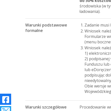
do 50% kosztów
środowiska (w t
ładowania).
Warunki podstawowe
Zadanie musi 
formalne
Wniosek należ
Formularze w
(menu boczne
Wniosek należ
1) elektronicz
2) podpisanej
Funduszu lub 
lub eDoręczen
podpisując do
nieedytowalny
Obie wersje wn
Wojewódzkiego
Warunki szczegółowe
Procedowanie wn