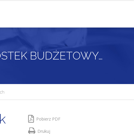
DOFINANSOWANIE PAŃSTWOWYCH JEDNOSTEK BUDŻETOWYCH
ch
k
Pobierz PDF
Drukuj