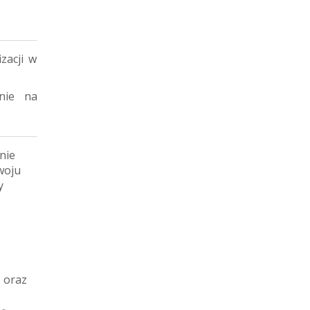
zacji w
nie na
nie
woju
y
) oraz