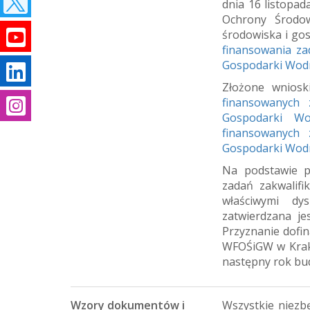
dnia 16 listopa
Ochrony Środow
środowiska i gos
finansowania z
Gospodarki Wodn
Złożone wnios
m
finansowanych
Gospodarki Wo
finansowanych
Gospodarki Wodn
Na podstawie p
zadań zakwalifi
właściwymi dy
zatwierdzana je
Przyznanie dofi
WFOŚiGW w Krako
następny rok bu
Wzory dokumentów i
Wszystkie niezb