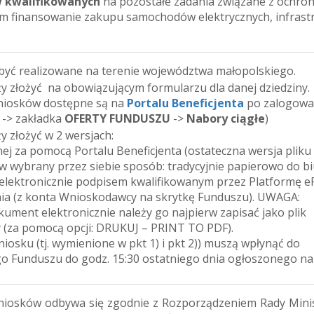
 kwalifikowanych
na pozostałe zadania związane z ochro
ym finansowanie zakupu samochodów elektrycznych, infrast
być realizowane na terenie województwa małopolskiego.
y złożyć na obowiązującym formularzu dla danej dziedziny.
niosków dostępne są na
Portalu Beneficjenta
po zalogowa
 -> zakładka
OFERTY FUNDUSZU
->
Nabory ciągłe
)
y złożyć w 2 wersjach:
nej za pomocą Portalu Beneficjenta (ostateczna wersja pliku
 w wybrany przez siebie sposób: tradycyjnie papierowo do b
elektronicznie podpisem kwalifikowanym przez Platformę 
ia (z konta Wnioskodawcy na skrytkę Funduszu). UWAGA:
kument elektronicznie należy go najpierw zapisać jako plik
 (za pomocą opcji: DRUKUJ – PRINT TO PDF).
iosku (tj. wymienione w pkt 1) i pkt 2)) muszą wpłynąć do
 Funduszu do godz. 15:30 ostatniego dnia ogłoszonego na
iosków odbywa się zgodnie z Rozporządzeniem Rady Mini