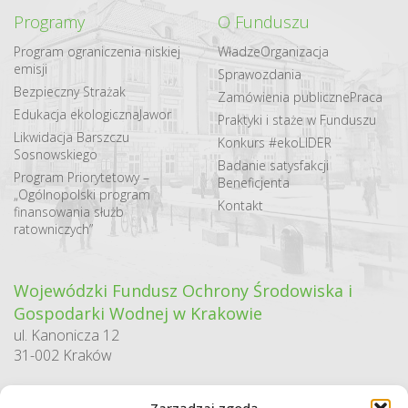
Programy
O Funduszu
Program ograniczenia niskiej
Władze
Organizacja
emisji
Sprawozdania
Bezpieczny Strażak
Zamówienia publiczne
Praca
Edukacja ekologiczna
Jawor
Praktyki i staże w Funduszu
Likwidacja Barszczu
Konkurs #ekoLIDER
Sosnowskiego
Badanie satysfakcji
Program Priorytetowy –
Beneficjenta
„Ogólnopolski program
Kontakt
finansowania służb
ratowniczych”
Wojewódzki Fundusz Ochrony Środowiska i
Gospodarki Wodnej w Krakowie
ul. Kanonicza 12
31-002 Kraków
godziny pracy: