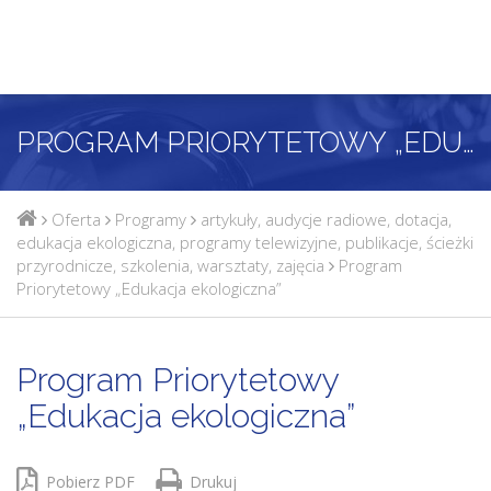
PROGRAM PRIORYTETOWY „EDUKACJA EKOLOGICZNA”
Oferta
Programy
artykuły
,
audycje radiowe
,
dotacja
,
edukacja ekologiczna
,
programy telewizyjne
,
publikacje
,
ścieżki
przyrodnicze
,
szkolenia
,
warsztaty
,
zajęcia
Program
Priorytetowy „Edukacja ekologiczna”
Program Priorytetowy
„Edukacja ekologiczna”
Pobierz PDF
Drukuj