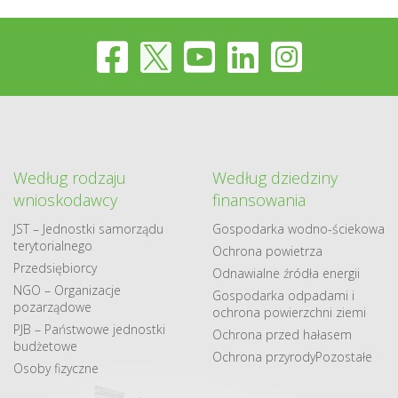
Według rodzaju
Według dziedziny
wnioskodawcy
finansowania
JST – Jednostki samorządu
Gospodarka​ wodno​-ściekowa
terytorialnego
Ochrona powietrza
Przedsiębiorcy
Odnawialne​ źródła​ energii
NGO – Organizacje
Gospodarka odpadami i
pozarządowe
ochrona powierzchni ziemi
PJB – Państwowe jednostki
Ochrona przed hałasem
budżetowe
Ochrona przyrody
Pozostałe
Osoby fizyczne