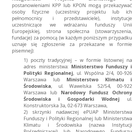
postanowieniami KPP lub KPON mogą przekazywać
osoby fizyczne (uczestnicy projektu lub ich
pełnomocnicy i przedstawiciele), instytucje
uczestniczące we wdrażaniu funduszy Unii
Europejskiej, strona społeczna (stowarzyszenia,
fundacje) za pomocą (w każdym poniższym przypadku
uznaje się zgłoszenie za przekazane w formie
pisemnej):
1) poczty tradycyjnej – w formie listownej na
adres ministerstwa:
Ministerstwo Funduszy i
Polityki Regionalnej
, ul. Wspólna 2/4, 00-92
Warszawa lub
Ministerstwo Klimatu i
Środowiska
, ul. Wawelska 52/54, 00-922
Warszawa lub
Narodowy Fundusz Ochrony
Środowiska i Gospodarki Wodnej
ul.
Konstruktorska 3a, 02-673 Warszawa,
2) skrzynki nadawczej ePUAP Ministerstwa
Funduszy i Polityki Regionalnej lub Ministerstwa
Klimatu i Środowiska (nazwa Instytucji
Pośredniczącej) lub Narodowego Funduszu