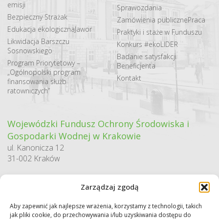
emisji
Sprawozdania
Bezpieczny Strażak
Zamówienia publiczne
Praca
Edukacja ekologiczna
Jawor
Praktyki i staże w Funduszu
Likwidacja Barszczu
Konkurs #ekoLIDER
Sosnowskiego
Badanie satysfakcji
Program Priorytetowy –
Beneficjenta
„Ogólnopolski program
Kontakt
finansowania służb
ratowniczych”
Wojewódzki Fundusz Ochrony Środowiska i
Gospodarki Wodnej w Krakowie
ul. Kanonicza 12
31-002 Kraków
godziny pracy:
Zarządzaj zgodą
pn. – pt. 7:30-15:30
Aby zapewnić jak najlepsze wrażenia, korzystamy z technologii, takich
Sekretariat / Dziennik podawczy
jak pliki cookie, do przechowywania i/lub uzyskiwania dostępu do