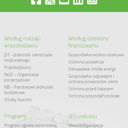
Według rodzaju
Według dziedziny
wnioskodawcy
finansowania
JST – Jednostki samorządu
Gospodarka​ wodno​-ściekowa
terytorialnego
Ochrona powietrza
Przedsiębiorcy
Odnawialne​ źródła​ energii
NGO – Organizacje
Gospodarka odpadami i
pozarządowe
ochrona powierzchni ziemi
PJB – Państwowe jednostki
Ochrona przed hałasem
budżetowe
Ochrona przyrody
Pozostałe
Osoby fizyczne
Programy
O Funduszu
Program ograniczenia niskiej
Władze
Organizacja