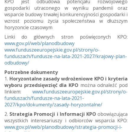
KPO jest odbudowa potencjału rozwojowego
gospodarki utraconego w wyniku pandemii oraz
wsparcie budowy trwałej konkurencyjności gospodarki i
wzrost poziomu życia społeczeństwa w dłuższym
horyzoncie czasowym
Linki do głównych stron poświęconych KPO:
www.gov.pl/web/planodbudowy
www.funduszeeuropejskie.gov.pl/strony/o-
funduszach/fundusze-na-lata-2021-2027/krajowy-plan-
odbudowy/
Potrzebne dokumenty
1.
Horyzontalne zasady wdrożeniowe KPO i kryteria
wyboru przedsięwzięć dla KPO
można odnaleźć pod
linkiem:
www.funduszeeuropejskie.gov.pl/strony/o-
funduszach/fundusze-na-lata-2021-
2027/kpo/dokumenty/zasady-horyzontalne/
2.
Strategia Promocji i Informacji KPO
obowiązująca
wszystkich interesariuszy i odbiorców wsparcia KPO:
www.gov.pl/web/planodbudowy/strategia-promocji-i-