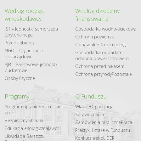
Według rodzaju
Według dziedziny
wnioskodawcy
finansowania
JST – Jednostki samorządu
Gospodarka​ wodno​-ściekowa
terytorialnego
Ochrona powietrza
Przedsiębiorcy
Odnawialne​ źródła​ energii
NGO – Organizacje
Gospodarka odpadami i
pozarządowe
ochrona powierzchni ziemi
PJB – Państwowe jednostki
Ochrona przed hałasem
budżetowe
Ochrona przyrody
Pozostałe
Osoby fizyczne
Programy
O Funduszu
Program ograniczenia niskiej
Władze
Organizacja
emisji
Sprawozdania
Bezpieczny Strażak
Zamówienia publiczne
Praca
Edukacja ekologiczna
Jawor
Praktyki i staże w Funduszu
Likwidacja Barszczu
Konkurs #ekoLIDER