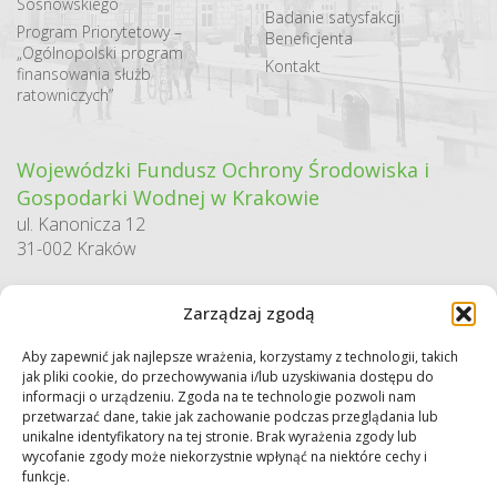
Sosnowskiego
Badanie satysfakcji
Program Priorytetowy –
Beneficjenta
„Ogólnopolski program
Kontakt
finansowania służb
ratowniczych”
Wojewódzki Fundusz Ochrony Środowiska i
Gospodarki Wodnej w Krakowie
ul. Kanonicza 12
31-002 Kraków
godziny pracy:
Zarządzaj zgodą
pn. – pt. 7:30-15:30
Aby zapewnić jak najlepsze wrażenia, korzystamy z technologii, takich
Sekretariat / Dziennik podawczy
jak pliki cookie, do przechowywania i/lub uzyskiwania dostępu do
tel.: 12 422 94 90
informacji o urządzeniu. Zgoda na te technologie pozwoli nam
przetwarzać dane, takie jak zachowanie podczas przeglądania lub
e-mail:
biuro@wfos.krakow.pl
unikalne identyfikatory na tej stronie. Brak wyrażenia zgody lub
wycofanie zgody może niekorzystnie wpłynąć na niektóre cechy i
funkcje.