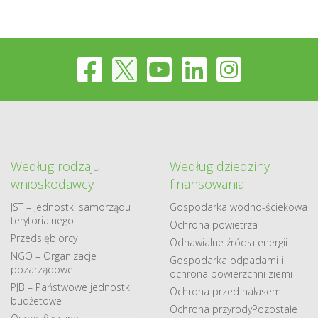
Według rodzaju
Według dziedziny
wnioskodawcy
finansowania
JST – Jednostki samorządu
Gospodarka​ wodno​-ściekowa
terytorialnego
Ochrona powietrza
Przedsiębiorcy
Odnawialne​ źródła​ energii
NGO – Organizacje
Gospodarka odpadami i
pozarządowe
ochrona powierzchni ziemi
PJB – Państwowe jednostki
Ochrona przed hałasem
budżetowe
Ochrona przyrody
Pozostałe