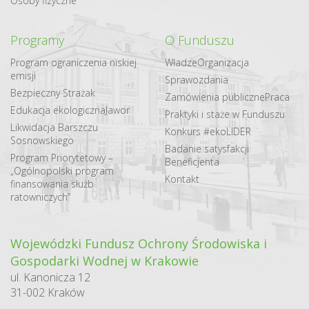
Osoby fizyczne
Programy
O Funduszu
Program ograniczenia niskiej
Władze
Organizacja
emisji
Sprawozdania
Bezpieczny Strażak
Zamówienia publiczne
Praca
Edukacja ekologiczna
Jawor
Praktyki i staże w Funduszu
Likwidacja Barszczu
Konkurs #ekoLIDER
Sosnowskiego
Badanie satysfakcji
Program Priorytetowy –
Beneficjenta
„Ogólnopolski program
Kontakt
finansowania służb
ratowniczych”
Wojewódzki Fundusz Ochrony Środowiska i
Gospodarki Wodnej w Krakowie
ul. Kanonicza 12
31-002 Kraków