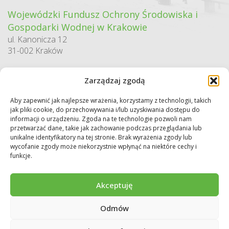
Wojewódzki Fundusz Ochrony Środowiska i
Gospodarki Wodnej w Krakowie
ul. Kanonicza 12
31-002 Kraków
godziny pracy:
Zarządzaj zgodą
pn. – pt. 7:30-15:30
Aby zapewnić jak najlepsze wrażenia, korzystamy z technologii, takich
Sekretariat / Dziennik podawczy
jak pliki cookie, do przechowywania i/lub uzyskiwania dostępu do
tel.: 12 422 94 90
informacji o urządzeniu. Zgoda na te technologie pozwoli nam
przetwarzać dane, takie jak zachowanie podczas przeglądania lub
e-mail:
biuro@wfos.krakow.pl
unikalne identyfikatory na tej stronie. Brak wyrażenia zgody lub
wycofanie zgody może niekorzystnie wpłynąć na niektóre cechy i
funkcje.
Akceptuję
Odmów
Copyright © 2026 WFOŚiGW w Krakowie. Wszystkie prawa zastrzeżone.
Deklaracja dostępności
Regulamin
Polityka prywatności