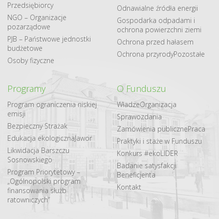
Przedsiębiorcy
Odnawialne​ źródła​ energii
NGO – Organizacje
Gospodarka odpadami i
pozarządowe
ochrona powierzchni ziemi
PJB – Państwowe jednostki
Ochrona przed hałasem
budżetowe
Ochrona przyrody
Pozostałe
Osoby fizyczne
Programy
O Funduszu
Program ograniczenia niskiej
Władze
Organizacja
emisji
Sprawozdania
Bezpieczny Strażak
Zamówienia publiczne
Praca
Edukacja ekologiczna
Jawor
Praktyki i staże w Funduszu
Likwidacja Barszczu
Konkurs #ekoLIDER
Sosnowskiego
Badanie satysfakcji
Program Priorytetowy –
Beneficjenta
„Ogólnopolski program
Kontakt
finansowania służb
ratowniczych”