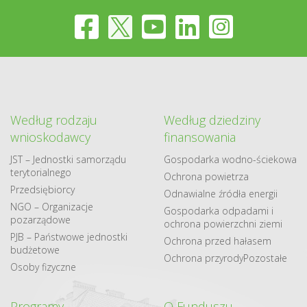
Według rodzaju
Według dziedziny
wnioskodawcy
finansowania
JST – Jednostki samorządu
Gospodarka​ wodno​-ściekowa
terytorialnego
Ochrona powietrza
Przedsiębiorcy
Odnawialne​ źródła​ energii
NGO – Organizacje
Gospodarka odpadami i
pozarządowe
ochrona powierzchni ziemi
PJB – Państwowe jednostki
Ochrona przed hałasem
budżetowe
Ochrona przyrody
Pozostałe
Osoby fizyczne
Programy
O Funduszu