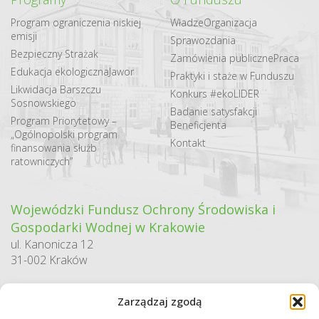
Program ograniczenia niskiej
Władze
Organizacja
emisji
Sprawozdania
Bezpieczny Strażak
Zamówienia publiczne
Praca
Edukacja ekologiczna
Jawor
Praktyki i staże w Funduszu
Likwidacja Barszczu
Konkurs #ekoLIDER
Sosnowskiego
Badanie satysfakcji
Program Priorytetowy –
Beneficjenta
„Ogólnopolski program
Kontakt
finansowania służb
ratowniczych”
Wojewódzki Fundusz Ochrony Środowiska i
Gospodarki Wodnej w Krakowie
ul. Kanonicza 12
31-002 Kraków
godziny pracy:
Zarządzaj zgodą
pn. – pt. 7:30-15:30