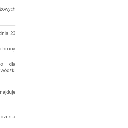
ażowych
dnia 23
chrony
go dla
ewódzki
najduje
iczenia