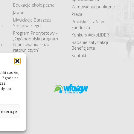
Edukacja ekologiczna
Zamówienia publiczne
Jawor
Praca
Likwidacja Barszczu
Praktyki i staże w
 i
Sosnowskiego
Funduszu
Program Priorytetowy –
Konkurs #ekoLIDER
„Ogólnopolski program
Badanie satysfakcji
m
finansowania służb
Beneficjenta
ratowniczych”
Kontakt
liki cookie,
u. Zgoda na
czas
ody lub
ferencje
strzeżone.