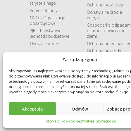
terytorialnego
Ochrona powietrza
Przedsiębiorcy
Odnawialne​ źródła​
NGO – Organizacje
energii
pozarządowe
Gospodarka odpadami
PJB – Państwowe
ochrona powierzchni
jednostki budżetowe
ziemi
Osoby fizyczne
Ochrona przed hałase
Ochrona przyrody
Pozostałe
Zarządzaj zgodą
Aby zapewnić jak najlepsze wrażenia, korzystamy z technologii, takich jak p
do przechowywania i/lub uzyskiwania dostępu do informacji o urządzeni
te technologie pozwoli nam przetwarzać dane, takie jak zachowanie pod
przeglądania lub unikalne identyfikatory na tej stronie. Brak wyrażenia zg
wycofanie zgody może niekorzystnie wpłynąć na niektóre cechy i funkcje.
Akceptuję
Odmów
Zobacz pre
Copyright © 2026 WFOŚiGW w Krakowie. Wszystkie prawa za
Polityka plików cookies
Polityka prywatności