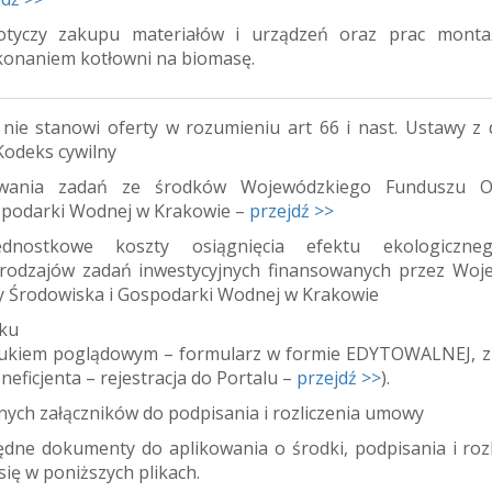
otyczy zakupu materiałów i urządzeń oraz prac mont
konaniem kotłowni na biomasę.
 nie stanowi oferty w rozumieniu art 66 i nast. Ustawy z 
 Kodeks cywilny
owania zadań ze środków Wojewódzkiego Funduszu O
spodarki Wodnej w Krakowie –
przejdź >>
dnostkowe koszty osiągnięcia efektu ekologiczne
rodzajów zadań inwestycyjnych finansowanych przez Woj
 Środowiska i Gospodarki Wodnej w Krakowie
sku
rukiem poglądowym – formularz w formie EDYTOWALNEJ, z
neficjenta – rejestracja do Portalu –
przejdź >>
).
ych załączników do podpisania i rozliczenia umowy
ędne dokumenty do aplikowania o środki, podpisania i rozl
ię w poniższych plikach.