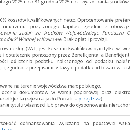
lutego 2025 r. do 31 grudnia 2025 r. do wyczerpania środków
00% kosztów kwalifikowanych netto. Oprocentowanie prefer
 umorzenia pożyczonego kapitału zgodnie z obowiązu
nsowania zadań ze środków Wojewódzkiego Funduszu O
spodarki Wodnej w Krakowie
. Brak opłat i prowizji.
rów i usług (VAT) jest kosztem kwalifikowanym tylko wówcz
ie i ostatecznie ponoszony przez Beneficjenta, a Beneficjen
ości odliczenia podatku naliczonego od podatku nale
ęści, zgodnie z przepisami ustawy o podatku od towarów i us
izowane na terenie województwa małopolskiego.
łożenie dokumentów w wersji papierowej oraz elektro
eneficjenta (rejestracja do Portalu –
przejdź >>
).
nie tytułu własności lub prawa do dysponowania nierucho
sokość dofinansowania wyliczana na podstawie wska
jdź >>