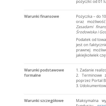
pożyczki: od 01 
Warunki finansowe
Pożyczka – do 1
oraz możliwość
Zasadami fina
Środowiska i Go
Podatek od towa
jest on faktyczn
prawnej możliw
jakiejkolwiek cz
Warunki podstawowe
1. Zadanie real
formalne
2. Terminowe z
poprzez Portal B
3. Udokumentowa
Warunki szczegółowe
Maksymalna wy
Funduszu –
prze