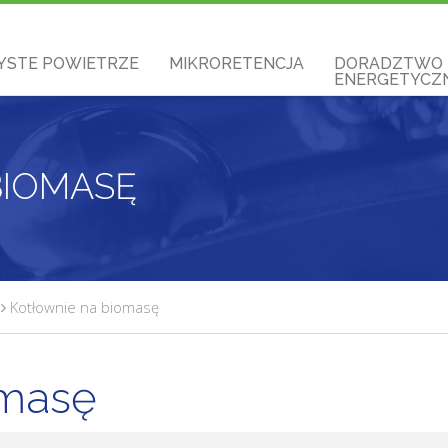
YSTE POWIETRZE
MIKRORETENCJA
DORADZTWO
ENERGETYCZN
BIOMASĘ
Kotłownie na biomasę
omasę