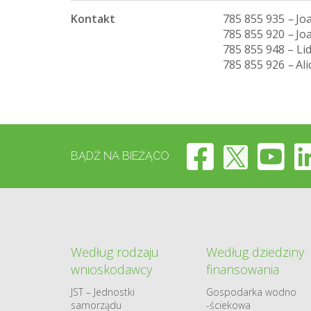
Kontakt
785 855 935
–
Jo
785 855 920
–
Jo
785 855 948 – Li
785 855 926
–
Ali
BĄDŹ NA BIEŻĄCO
Według rodzaju
Według dziedziny
wnioskodawcy
finansowania
JST – Jednostki
Gospodarka​ wodno​
samorządu
-ściekowa