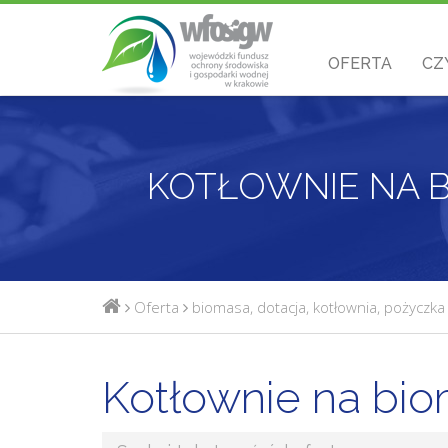
OFERTA
CZ
KOTŁOWNIE NA 
Oferta
biomasa
,
dotacja
,
kotłownia
,
pożyczka
Kotłownie na bi