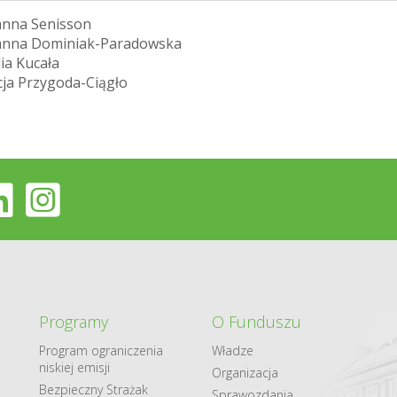
anna Senisson
anna Dominiak-Paradowska
dia Kucała
cja Przygoda-Ciągło
Programy
O Funduszu
Program ograniczenia
Władze
niskiej emisji
Organizacja
Bezpieczny Strażak
Sprawozdania