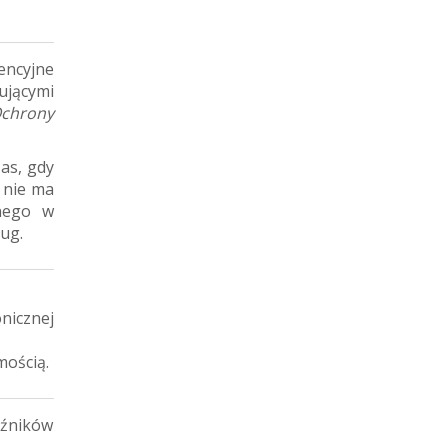
encyjne
jącymi
chrony
as, gdy
t nie ma
żnego w
ług.
nicznej
mością.
źników