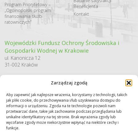
Badanie satysfakcji
Program Priorytetowy –
Beneficjenta
„Ogólnopolski program
Kontakt
finansowania służb
ratowniczych”
Wojewódzki Fundusz Ochrony Środowiska i
Gospodarki Wodnej w Krakowie
ul. Kanonicza 12
31-002 Kraków
godziny pracy:
Zarządzaj zgodą
pn. – pt. 7:30-15:30
Aby zapewnić jak najlepsze wrażenia, korzystamy z technologii, takich
Sekretariat / Dziennik podawczy
jak pliki cookie, do przechowywania i/lub uzyskiwania dostępu do
tel.: 12 422 94 90
informacji o urządzeniu. Zgoda na te technologie pozwoli nam
przetwarzać dane, takie jak zachowanie podczas przeglądania lub
e-mail:
biuro@wfos.krakow.pl
unikalne identyfikatory na tej stronie. Brak wyrażenia zgody lub
wycofanie zgody może niekorzystnie wpłynąć na niektóre cechy i
funkcje.