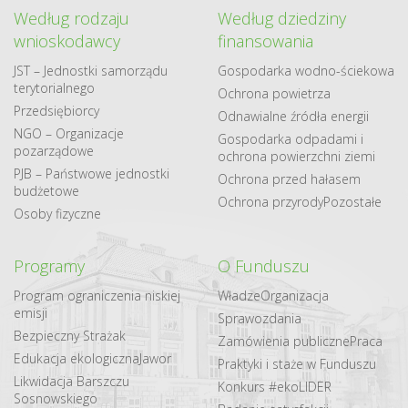
Według rodzaju
Według dziedziny
wnioskodawcy
finansowania
JST – Jednostki samorządu
Gospodarka​ wodno​-ściekowa
terytorialnego
Ochrona powietrza
Przedsiębiorcy
Odnawialne​ źródła​ energii
NGO – Organizacje
Gospodarka odpadami i
pozarządowe
ochrona powierzchni ziemi
PJB – Państwowe jednostki
Ochrona przed hałasem
budżetowe
Ochrona przyrody
Pozostałe
Osoby fizyczne
Programy
O Funduszu
Program ograniczenia niskiej
Władze
Organizacja
emisji
Sprawozdania
Bezpieczny Strażak
Zamówienia publiczne
Praca
Edukacja ekologiczna
Jawor
Praktyki i staże w Funduszu
Likwidacja Barszczu
Konkurs #ekoLIDER
Sosnowskiego