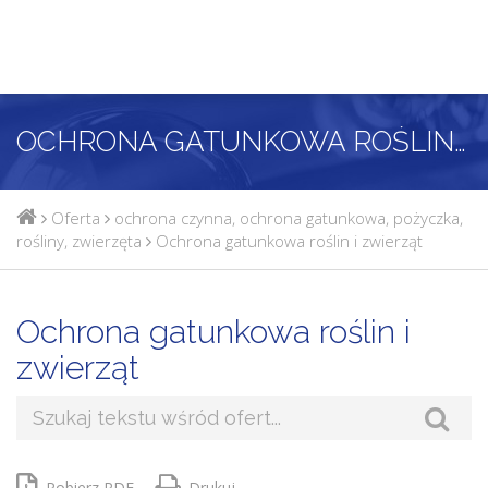
OCHRONA GATUNKOWA ROŚLIN I ZWIERZĄT
Oferta
ochrona czynna
,
ochrona gatunkowa
,
pożyczka
,
rośliny
,
zwierzęta
Ochrona gatunkowa roślin i zwierząt
Ochrona gatunkowa roślin i
zwierząt
Pobierz PDF
Drukuj