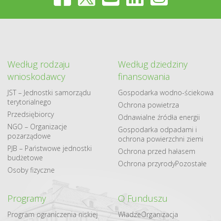
Według rodzaju
Według dziedziny
wnioskodawcy
finansowania
JST – Jednostki samorządu
Gospodarka​ wodno​-ściekowa
terytorialnego
Ochrona powietrza
Przedsiębiorcy
Odnawialne​ źródła​ energii
NGO – Organizacje
Gospodarka odpadami i
pozarządowe
ochrona powierzchni ziemi
PJB – Państwowe jednostki
Ochrona przed hałasem
budżetowe
Ochrona przyrody
Pozostałe
Osoby fizyczne
Programy
O Funduszu
Program ograniczenia niskiej
Władze
Organizacja