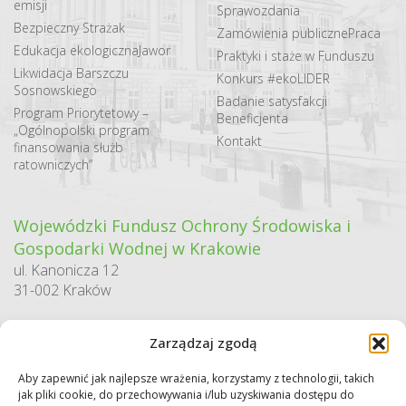
emisji
Sprawozdania
Bezpieczny Strażak
Zamówienia publiczne
Praca
Edukacja ekologiczna
Jawor
Praktyki i staże w Funduszu
Likwidacja Barszczu
Konkurs #ekoLIDER
Sosnowskiego
Badanie satysfakcji
Program Priorytetowy –
Beneficjenta
„Ogólnopolski program
Kontakt
finansowania służb
ratowniczych”
Wojewódzki Fundusz Ochrony Środowiska i
Gospodarki Wodnej w Krakowie
ul. Kanonicza 12
31-002 Kraków
godziny pracy:
Zarządzaj zgodą
pn. – pt. 7:30-15:30
Aby zapewnić jak najlepsze wrażenia, korzystamy z technologii, takich
Sekretariat / Dziennik podawczy
jak pliki cookie, do przechowywania i/lub uzyskiwania dostępu do