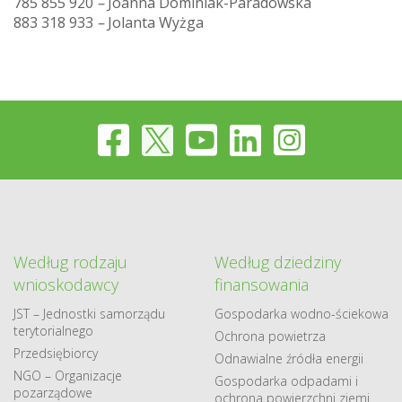
785 855 920
–
Joanna Dominiak-Paradowska
883 318 933
–
Jolanta Wyżga
Według rodzaju
Według dziedziny
wnioskodawcy
finansowania
JST – Jednostki samorządu
Gospodarka​ wodno​-ściekowa
terytorialnego
Ochrona powietrza
Przedsiębiorcy
Odnawialne​ źródła​ energii
NGO – Organizacje
Gospodarka odpadami i
pozarządowe
ochrona powierzchni ziemi