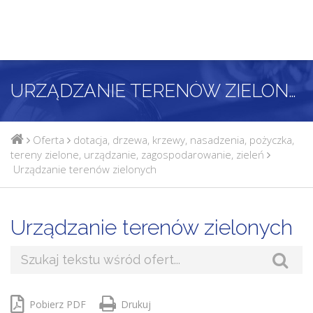
URZĄDZANIE TERENÓW ZIELONYCH
Oferta
dotacja
,
drzewa
,
krzewy
,
nasadzenia
,
pożyczka
,
tereny zielone
,
urządzanie
,
zagospodarowanie
,
zieleń
Urządzanie terenów zielonych
Urządzanie terenów zielonych
Pobierz PDF
Drukuj