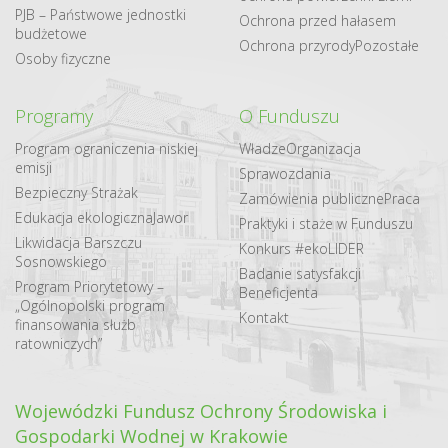
PJB – Państwowe jednostki
Ochrona przed hałasem
budżetowe
Ochrona przyrody
Pozostałe
Osoby fizyczne
Programy
O Funduszu
Program ograniczenia niskiej
Władze
Organizacja
emisji
Sprawozdania
Bezpieczny Strażak
Zamówienia publiczne
Praca
Edukacja ekologiczna
Jawor
Praktyki i staże w Funduszu
Likwidacja Barszczu
Konkurs #ekoLIDER
Sosnowskiego
Badanie satysfakcji
Program Priorytetowy –
Beneficjenta
„Ogólnopolski program
Kontakt
finansowania służb
ratowniczych”
Wojewódzki Fundusz Ochrony Środowiska i
Gospodarki Wodnej w Krakowie