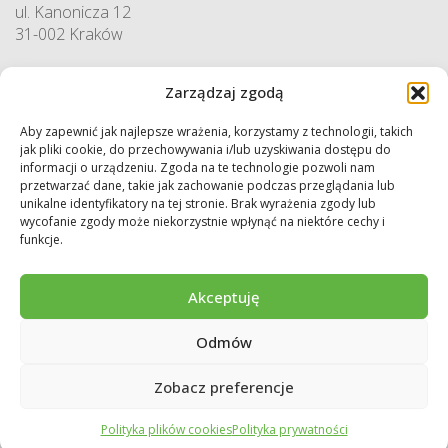
ul. Kanonicza 12
31-002 Kraków
godziny pracy:
Zarządzaj zgodą
pn. – pt. 7:30-15:30
Aby zapewnić jak najlepsze wrażenia, korzystamy z technologii, takich
Sekretariat / Dziennik podawczy
jak pliki cookie, do przechowywania i/lub uzyskiwania dostępu do
tel.: 12 422 94 90
informacji o urządzeniu. Zgoda na te technologie pozwoli nam
przetwarzać dane, takie jak zachowanie podczas przeglądania lub
e-mail:
biuro@wfos.krakow.pl
unikalne identyfikatory na tej stronie. Brak wyrażenia zgody lub
wycofanie zgody może niekorzystnie wpłynąć na niektóre cechy i
funkcje.
Akceptuję
Odmów
Copyright © 2026 WFOŚiGW w Krakowie. Wszystkie prawa zastrzeżone.
Deklaracja dostępności
Regulamin
Polityka prywatności
Zobacz preferencje
Polityka plików cookies
Polityka prywatności