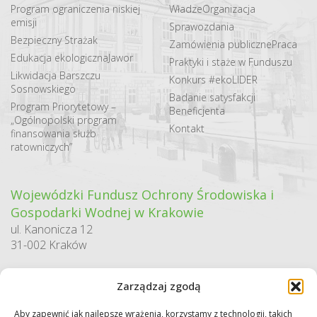
Program ograniczenia niskiej
Władze
Organizacja
emisji
Sprawozdania
Bezpieczny Strażak
Zamówienia publiczne
Praca
Edukacja ekologiczna
Jawor
Praktyki i staże w Funduszu
Likwidacja Barszczu
Konkurs #ekoLIDER
Sosnowskiego
Badanie satysfakcji
Program Priorytetowy –
Beneficjenta
„Ogólnopolski program
Kontakt
finansowania służb
ratowniczych”
Wojewódzki Fundusz Ochrony Środowiska i
Gospodarki Wodnej w Krakowie
ul. Kanonicza 12
31-002 Kraków
godziny pracy:
Zarządzaj zgodą
pn. – pt. 7:30-15:30
Aby zapewnić jak najlepsze wrażenia, korzystamy z technologii, takich