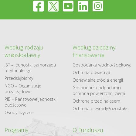
Według rodzaju
Według dziedziny
wnioskodawcy
finansowania
JST – Jednostki samorządu
Gospodarka​ wodno​-ściekowa
terytorialnego
Ochrona powietrza
Przedsiębiorcy
Odnawialne​ źródła​ energii
NGO – Organizacje
Gospodarka odpadami i
pozarządowe
ochrona powierzchni ziemi
PJB – Państwowe jednostki
Ochrona przed hałasem
budżetowe
Ochrona przyrody
Pozostałe
Osoby fizyczne
Programy
O Funduszu