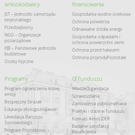
wnioskodawcy
finansowania
JST – Jednostki samorządu
Gospodarka​ wodno​-ściekowa
terytorialnego
Ochrona powietrza
Przedsiębiorcy
Odnawialne​ źródła​ energii
NGO – Organizacje
Gospodarka odpadami i
pozarządowe
ochrona powierzchni ziemi
PJB – Państwowe jednostki
Ochrona przed hałasem
budżetowe
Ochrona przyrody
Pozostałe
Osoby fizyczne
Programy
O Funduszu
Program ograniczenia niskiej
Władze
Organizacja
emisji
Sprawozdania
Bezpieczny Strażak
Zamówienia publiczne
Praca
Edukacja ekologiczna
Jawor
Praktyki i staże w Funduszu
Likwidacja Barszczu
Konkurs #ekoLIDER
Sosnowskiego
Badanie satysfakcji
Program Priorytetowy –
Beneficjenta