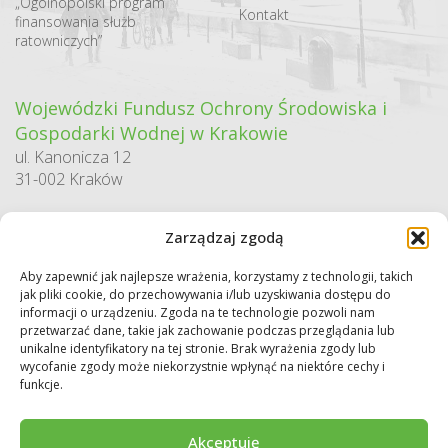
„Ogólnopolski program
Kontakt
finansowania służb
ratowniczych”
Wojewódzki Fundusz Ochrony Środowiska i
Gospodarki Wodnej w Krakowie
ul. Kanonicza 12
31-002 Kraków
godziny pracy:
Zarządzaj zgodą
pn. – pt. 7:30-15:30
Aby zapewnić jak najlepsze wrażenia, korzystamy z technologii, takich
Sekretariat / Dziennik podawczy
jak pliki cookie, do przechowywania i/lub uzyskiwania dostępu do
tel.: 12 422 94 90
informacji o urządzeniu. Zgoda na te technologie pozwoli nam
przetwarzać dane, takie jak zachowanie podczas przeglądania lub
e-mail:
biuro@wfos.krakow.pl
unikalne identyfikatory na tej stronie. Brak wyrażenia zgody lub
wycofanie zgody może niekorzystnie wpłynąć na niektóre cechy i
funkcje.
Akceptuję