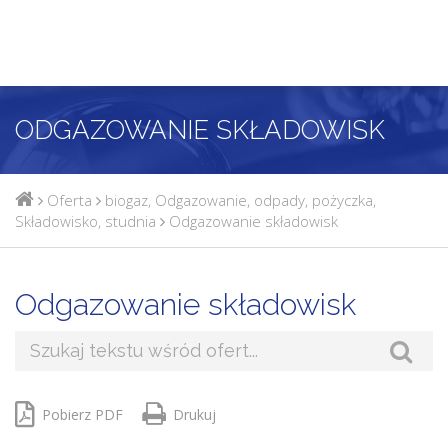
ODGAZOWANIE SKŁADOWISK
Oferta
biogaz
,
Odgazowanie
,
odpady
,
pożyczka
,
Składowisko
,
studnia
Odgazowanie składowisk
Odgazowanie składowisk
Pobierz PDF
Drukuj