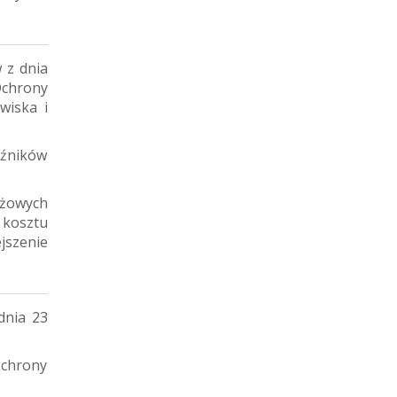
 z dnia
Ochrony
wiska i
źników
żowych
kosztu
szenie
dnia 23
chrony