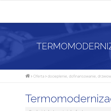
TERMOMODERNI
Oferta
docieplenie
,
dofinansowanie
,
drzwio
Termomoderniza