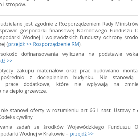
n i stropów.
udzielane jest zgodnie z Rozporządzeniem Rady Ministrów
w sprawie gospodarki finansowej Narodowego Funduszu 
spodarki Wodnej i wojewódzkich funduszy ochrony środo
ej (
przejdź >> Rozporządzenie RM
).
sokość dofinansowania wyliczana na podstawie wska
jdź >>
otyczy zakupu materiałów oraz prac budowlano monta
zpośrednio z dociepleniem budynku. Nie stanowią 
go prace dodatkowe, które nie wpływają na zmniej
 na ciepło grzewcze.
 nie stanowi oferty w rozumieniu art 66 i nast. Ustawy z 
 Kodeks cywilny
owania zadań ze środków Wojewódzkiego Funduszu O
spodarki Wodnej w Krakowie –
przejdź >>