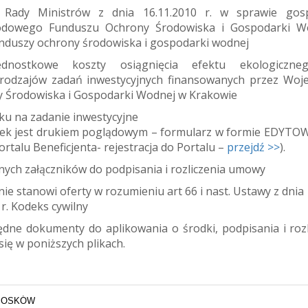
 Rady Ministrów z dnia 16.11.2010 r. w sprawie gos
odowego Funduszu Ochrony Środowiska i Gospodarki W
nduszy ochrony środowiska i gospodarki wodnej
dnostkowe koszty osiągnięcia efektu ekologiczne
rodzajów zadań inwestycyjnych finansowanych przez Woj
 Środowiska i Gospodarki Wodnej w Krakowie
ku na zadanie inwestycyjne
ek jest drukiem poglądowym – formularz w formie EDYTO
ortalu Beneficjenta- rejestracja do Portalu –
przejdź >>
).
ych załączników do podpisania i rozliczenia umowy
nie stanowi oferty w rozumieniu art 66 i nast. Ustawy z dnia
 r. Kodeks cywilny
ędne dokumenty do aplikowania o środki, podpisania i rozl
ię w poniższych plikach.