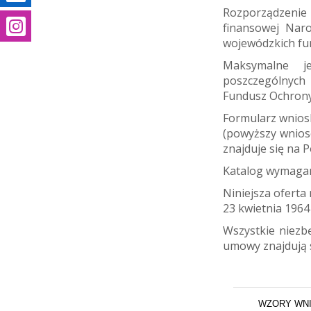
Rozporządzenie
m
finansowej Nar
wojewódzkich fu
Maksymalne je
poszczególnych 
Fundusz Ochrony
Formularz wnios
(powyższy wnios
znajduje się na P
Katalog wymagan
Niniejsza oferta 
23 kwietnia 1964
Wszystkie niezb
umowy znajdują s