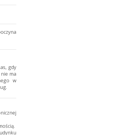
poczyna
as, gdy
t nie ma
żnego w
ług.
nicznej
mością.
budynku