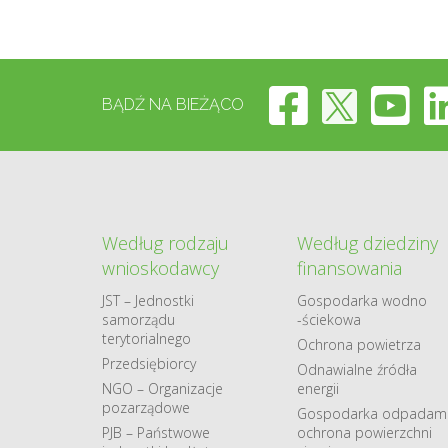
BĄDŹ NA BIEŻĄCO
Według rodzaju
Według dziedziny
wnioskodawcy
finansowania
JST – Jednostki
Gospodarka​ wodno​
samorządu
-ściekowa
terytorialnego
Ochrona powietrza
Przedsiębiorcy
Odnawialne​ źródła​
NGO – Organizacje
energii
pozarządowe
Gospodarka odpadami
PJB – Państwowe
ochrona powierzchni