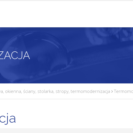
ZACJA
wa
,
okienna
,
ściany
,
stolarka
,
stropy
,
termomodernizacja
Termomod
cja