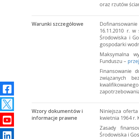
oraz rzutów ścia
Warunki szczegółowe
Dofinansowanie 
16.11.2010 r. 
Środowiska i Go
gospodarki wodn
Maksymalna wy
Funduszu –
prze
Finansowanie d
związanych be
kwalifikowane
zapotrzebowania
Wzory dokumentów i
Niniejsza oferta
informacje prawne
kwietnia 1964 r.
Zasady finans
Środowiska i Go