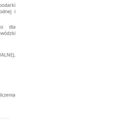
podarki
odnej i
go dla
ewódzki
WALNEJ,
iczenia