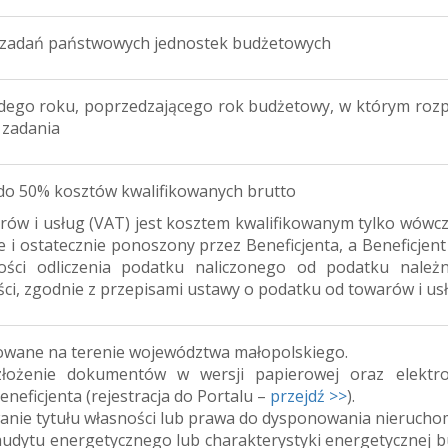
 zadań państwowych jednostek budżetowych
dego roku, poprzedzającego rok budżetowy, w którym roz
 zadania
do 50% kosztów kwalifikowanych brutto
rów i usług (VAT) jest kosztem kwalifikowanym tylko wówcz
ie i ostatecznie ponoszony przez Beneficjenta, a Beneficjen
ości odliczenia podatku naliczonego od podatku nale
ęści, zgodnie z przepisami ustawy o podatku od towarów i us
izowane na terenie województwa małopolskiego.
łożenie dokumentów w wersji papierowej oraz elektro
eneficjenta (rejestracja do Portalu –
przejdź >>
).
nie tytułu własności lub prawa do dysponowania nierucho
 audytu energetycznego lub charakterystyki energetycznej 