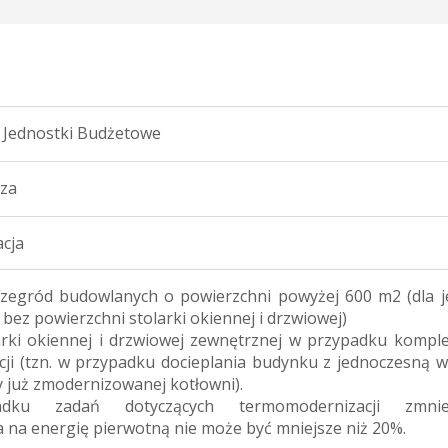
 Jednostki Budżetowe
rza
cja
przegród budowlanych o powierzchni powyżej 600 m2
(dla 
 bez powierzchni stolarki okiennej i drzwiowej)
arki okiennej i drzwiowej zewnętrznej w przypadku kompl
ji (tzn. w przypadku docieplania budynku z jednoczesną 
y już zmodernizowanej kotłowni).
ku zadań dotyczących termomodernizacji zmniej
 na energię pierwotną nie może być mniejsze niż 20%.