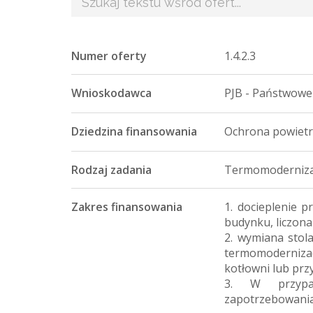
Numer oferty
1.4.2.3
Wnioskodawca
PJB - Państwowe
Dziedzina finansowania
Ochrona powiet
Rodzaj zadania
Termomoderniza
Zakres finansowania
1. docieplenie 
budynku, liczona
2. wymiana stol
termomodernizac
kotłowni lub prz
3. W przypad
zapotrzebowania