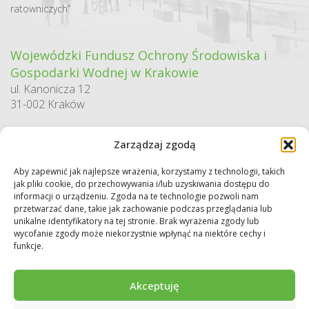
ratowniczych”
Wojewódzki Fundusz Ochrony Środowiska i
Gospodarki Wodnej w Krakowie
ul. Kanonicza 12
31-002 Kraków
godziny pracy:
Zarządzaj zgodą
pn. – pt. 7:30-15:30
Aby zapewnić jak najlepsze wrażenia, korzystamy z technologii, takich
Sekretariat / Dziennik podawczy
jak pliki cookie, do przechowywania i/lub uzyskiwania dostępu do
tel.: 12 422 94 90
informacji o urządzeniu. Zgoda na te technologie pozwoli nam
przetwarzać dane, takie jak zachowanie podczas przeglądania lub
e-mail:
biuro@wfos.krakow.pl
unikalne identyfikatory na tej stronie. Brak wyrażenia zgody lub
wycofanie zgody może niekorzystnie wpłynąć na niektóre cechy i
funkcje.
Akceptuję