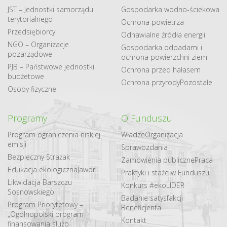
JST – Jednostki samorządu
Gospodarka​ wodno​-ściekowa
terytorialnego
Ochrona powietrza
Przedsiębiorcy
Odnawialne​ źródła​ energii
NGO – Organizacje
Gospodarka odpadami i
pozarządowe
ochrona powierzchni ziemi
PJB – Państwowe jednostki
Ochrona przed hałasem
budżetowe
Ochrona przyrody
Pozostałe
Osoby fizyczne
Programy
O Funduszu
Program ograniczenia niskiej
Władze
Organizacja
emisji
Sprawozdania
Bezpieczny Strażak
Zamówienia publiczne
Praca
Edukacja ekologiczna
Jawor
Praktyki i staże w Funduszu
Likwidacja Barszczu
Konkurs #ekoLIDER
Sosnowskiego
Badanie satysfakcji
Program Priorytetowy –
Beneficjenta
„Ogólnopolski program
Kontakt
finansowania służb