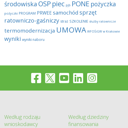
OSP
piec
PONE
środowiska
pożyczka
pjb
sprzęt
samochód
PRWEE
PROGRAM
pożyczki
ratowniczo-gaśniczy
SZKOLENIE
straż
służby ratownicze
UMOWA
termomodernizacja
WFOŚiGW w Krakowie
wyniki
wyniki naboru
Według rodzaju
Według dziedziny
wnioskodawcy
finansowania