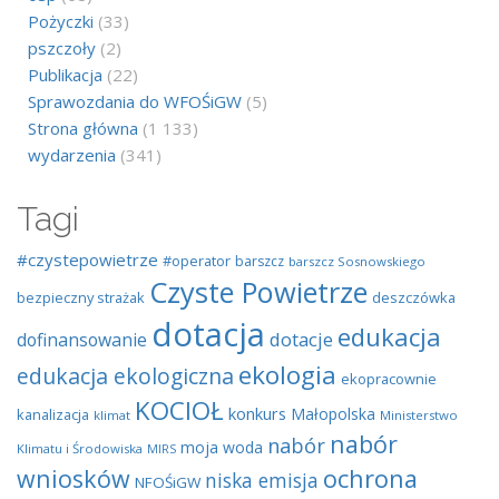
Pożyczki
(33)
pszczoły
(2)
Publikacja
(22)
Sprawozdania do WFOŚiGW
(5)
Strona główna
(1 133)
wydarzenia
(341)
Tagi
#czystepowietrze
#operator
barszcz
barszcz Sosnowskiego
Czyste Powietrze
bezpieczny strażak
deszczówka
dotacja
edukacja
dotacje
dofinansowanie
ekologia
edukacja ekologiczna
ekopracownie
KOCIOŁ
konkurs
Małopolska
kanalizacja
klimat
Ministerstwo
nabór
nabór
moja woda
Klimatu i Środowiska
MIRS
wniosków
ochrona
niska emisja
NFOŚiGW