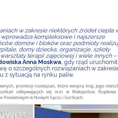
niach w zakresie niektórych źródeł ciepła 
iw wprowadza kompleksowe i najszersze
ńców domów i bloków oraz podmioty realizu
pitale, domy dziecka, organizacje, szkoły
rsztaty terapii zajęciowej i wiele innych
–
rodowiska Anna Moskwa
, gdy rząd uruchomił
wę o szczególnych rozwiązaniach w zakresi
u z sytuacją na rynku paliw.
rawnych, promocji rozwiązań, które wesprą kraj, jego mies
potkań odbywających się m.in. w Małopolsce. Rządowa
ie Powiatowym w Nowym Sączu i Gorlicach.