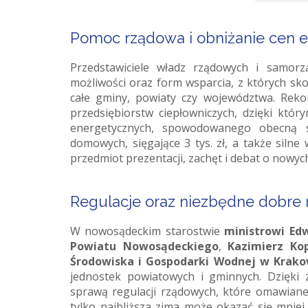
Pomoc rządowa i obniżanie cen e
Przedstawiciele władz rządowych i samor
możliwości oraz form wsparcia, z których s
całe gminy, powiaty czy województwa. Reko
przedsiębiorstw ciepłowniczych, dzięki kt
energetycznych, spowodowanego obecną sy
domowych, sięgające 3 tys. zł, a także siln
przedmiot prezentacji, zachęt i debat o nowy
Regulacje oraz niezbędne dobre
W nowosądeckim starostwie
ministrowi Ed
Powiatu Nowosądeckiego
,
Kazimierz Ko
Środowiska i Gospodarki Wodnej w Krako
jednostek powiatowych i gminnych. Dzięki 
sprawą regulacji rządowych, które omawiane 
tylko najbliższa zima może okazać się mniej