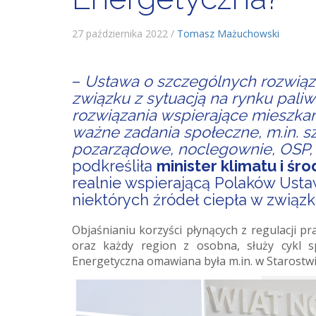
27 października 2022 /
Tomasz Mażuchowski
–
Ustawa o szczególnych rozwiąza
związku z sytuacją na rynku pal
rozwiązania wspierające mieszka
ważne zadania społeczne, m.in. sz
pozarządowe, noclegownie, OSP, wa
podkreśliła
minister klimatu i ś
realnie wspierającą Polaków Usta
niektórych źródeł ciepła w związk
Objaśnianiu korzyści płynących z regulacji p
oraz każdy region z osobna, służy cykl s
Energetyczna omawiana była m.in. w Starostw