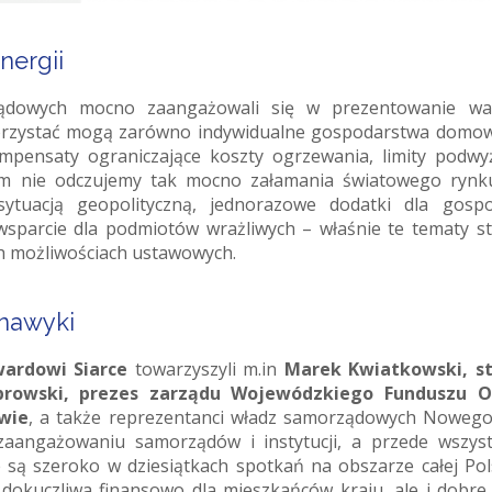
nergii
ządowych mocno zaangażowali się w prezentowanie wa
korzystać mogą zarówno indywidualne gospodarstwa domowe
mpensaty ograniczające koszty ogrzewania, limity podwy
órym nie odczujemy tak mocno załamania światowego rynk
tuacją geopolityczną, jednorazowe dodatki dla gosp
e wsparcie dla podmiotów wrażliwych – właśnie te tematy s
ch możliwościach ustawowych.
 nawyki
wardowi Siarce
towarzyszyli m.in
Marek Kwiatkowski, st
prowski, prezes zarządu Wojewódzkiego Funduszu O
wie
, a także reprezentanci władz samorządowych Nowego
zaangażowaniu samorządów i instytucji, a przede wszys
są szeroko w dziesiątkach spotkań na obszarze całej Pols
 dokuczliwa finansowo dla mieszkańców kraju, ale i dobre