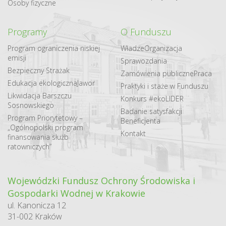
Osoby fizyczne
Programy
O Funduszu
Program ograniczenia niskiej
Władze
Organizacja
emisji
Sprawozdania
Bezpieczny Strażak
Zamówienia publiczne
Praca
Edukacja ekologiczna
Jawor
Praktyki i staże w Funduszu
Likwidacja Barszczu
Konkurs #ekoLIDER
Sosnowskiego
Badanie satysfakcji
Program Priorytetowy –
Beneficjenta
„Ogólnopolski program
Kontakt
finansowania służb
ratowniczych”
Wojewódzki Fundusz Ochrony Środowiska i
Gospodarki Wodnej w Krakowie
ul. Kanonicza 12
31-002 Kraków