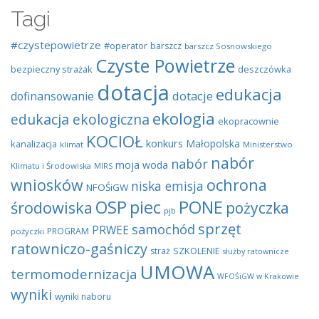
Tagi
#czystepowietrze
#operator
barszcz
barszcz Sosnowskiego
Czyste Powietrze
bezpieczny strażak
deszczówka
dotacja
edukacja
dotacje
dofinansowanie
ekologia
edukacja ekologiczna
ekopracownie
KOCIOŁ
konkurs
Małopolska
kanalizacja
klimat
Ministerstwo
nabór
nabór
moja woda
Klimatu i Środowiska
MIRS
wniosków
ochrona
niska emisja
NFOŚiGW
OSP
piec
PONE
środowiska
pożyczka
pjb
sprzęt
samochód
PRWEE
PROGRAM
pożyczki
ratowniczo-gaśniczy
SZKOLENIE
straż
służby ratownicze
UMOWA
termomodernizacja
WFOŚiGW w Krakowie
wyniki
wyniki naboru