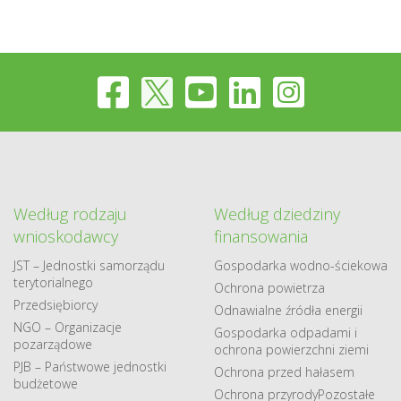
Według rodzaju
Według dziedziny
wnioskodawcy
finansowania
JST – Jednostki samorządu
Gospodarka​ wodno​-ściekowa
terytorialnego
Ochrona powietrza
Przedsiębiorcy
Odnawialne​ źródła​ energii
NGO – Organizacje
Gospodarka odpadami i
pozarządowe
ochrona powierzchni ziemi
PJB – Państwowe jednostki
Ochrona przed hałasem
budżetowe
Ochrona przyrody
Pozostałe