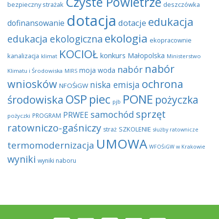
Czyste Powietrze
bezpieczny strażak
deszczówka
dotacja
edukacja
dotacje
dofinansowanie
ekologia
edukacja ekologiczna
ekopracownie
KOCIOŁ
konkurs
Małopolska
kanalizacja
klimat
Ministerstwo
nabór
nabór
moja woda
Klimatu i Środowiska
MIRS
wniosków
ochrona
niska emisja
NFOŚiGW
OSP
piec
PONE
środowiska
pożyczka
pjb
sprzęt
samochód
PRWEE
PROGRAM
pożyczki
ratowniczo-gaśniczy
SZKOLENIE
straż
służby ratownicze
UMOWA
termomodernizacja
WFOŚiGW w Krakowie
wyniki
wyniki naboru