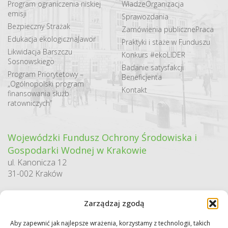
Program ograniczenia niskiej
Władze
Organizacja
emisji
Sprawozdania
Bezpieczny Strażak
Zamówienia publiczne
Praca
Edukacja ekologiczna
Jawor
Praktyki i staże w Funduszu
Likwidacja Barszczu
Konkurs #ekoLIDER
Sosnowskiego
Badanie satysfakcji
Program Priorytetowy –
Beneficjenta
„Ogólnopolski program
Kontakt
finansowania służb
ratowniczych”
Wojewódzki Fundusz Ochrony Środowiska i
Gospodarki Wodnej w Krakowie
ul. Kanonicza 12
31-002 Kraków
godziny pracy:
Zarządzaj zgodą
pn. – pt. 7:30-15:30
Aby zapewnić jak najlepsze wrażenia, korzystamy z technologii, takich