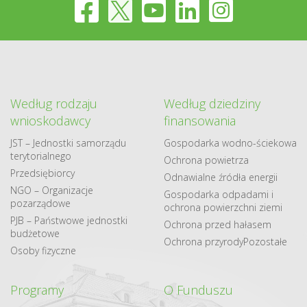
Według rodzaju
Według dziedziny
wnioskodawcy
finansowania
JST – Jednostki samorządu
Gospodarka​ wodno​-ściekowa
terytorialnego
Ochrona powietrza
Przedsiębiorcy
Odnawialne​ źródła​ energii
NGO – Organizacje
Gospodarka odpadami i
pozarządowe
ochrona powierzchni ziemi
PJB – Państwowe jednostki
Ochrona przed hałasem
budżetowe
Ochrona przyrody
Pozostałe
Osoby fizyczne
Programy
O Funduszu