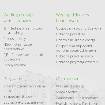
Według rodzaju
Według dziedziny
wnioskodawcy
finansowania
JST – Jednostki samorządu
Gospodarka​ wodno​-ściekowa
terytorialnego
Ochrona powietrza
Przedsiębiorcy
Odnawialne​ źródła​ energii
NGO – Organizacje
Gospodarka odpadami i
pozarządowe
ochrona powierzchni ziemi
PJB – Państwowe jednostki
Ochrona przed hałasem
budżetowe
Ochrona przyrody
Pozostałe
Osoby fizyczne
Programy
O Funduszu
Program ograniczenia niskiej
Władze
Organizacja
emisji
Sprawozdania
Bezpieczny Strażak
Zamówienia publiczne
Praca
Edukacja ekologiczna
Jawor
Praktyki i staże w Funduszu