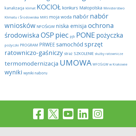
KOCIOŁ
konkurs
Małopolska
kanalizacja
klimat
Ministerstwo
nabór
nabór
moja woda
Klimatu i Środowiska
MIRS
wniosków
ochrona
niska emisja
NFOŚiGW
OSP
piec
PONE
środowiska
pożyczka
pjb
sprzęt
samochód
PRWEE
PROGRAM
pożyczki
ratowniczo-gaśniczy
SZKOLENIE
straż
służby ratownicze
UMOWA
termomodernizacja
WFOŚiGW w Krakowie
wyniki
wyniki naboru