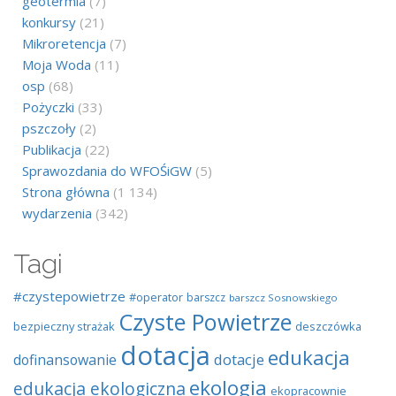
geotermia
(7)
konkursy
(21)
Mikroretencja
(7)
Moja Woda
(11)
osp
(68)
Pożyczki
(33)
pszczoły
(2)
Publikacja
(22)
Sprawozdania do WFOŚiGW
(5)
Strona główna
(1 134)
wydarzenia
(342)
Tagi
#czystepowietrze
#operator
barszcz
barszcz Sosnowskiego
Czyste Powietrze
bezpieczny strażak
deszczówka
dotacja
edukacja
dotacje
dofinansowanie
ekologia
edukacja ekologiczna
ekopracownie