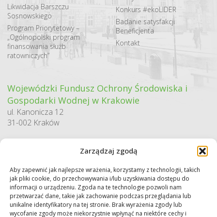
Likwidacja Barszczu
Konkurs #ekoLIDER
Sosnowskiego
Badanie satysfakcji
Program Priorytetowy –
Beneficjenta
„Ogólnopolski program
Kontakt
finansowania służb
ratowniczych”
Wojewódzki Fundusz Ochrony Środowiska i
Gospodarki Wodnej w Krakowie
ul. Kanonicza 12
31-002 Kraków
godziny pracy:
Zarządzaj zgodą
pn. – pt. 7:30-15:30
Aby zapewnić jak najlepsze wrażenia, korzystamy z technologii, takich
Sekretariat / Dziennik podawczy
jak pliki cookie, do przechowywania i/lub uzyskiwania dostępu do
tel.: 12 422 94 90
informacji o urządzeniu. Zgoda na te technologie pozwoli nam
przetwarzać dane, takie jak zachowanie podczas przeglądania lub
e-mail:
biuro@wfos.krakow.pl
unikalne identyfikatory na tej stronie. Brak wyrażenia zgody lub
wycofanie zgody może niekorzystnie wpłynąć na niektóre cechy i