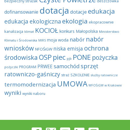
bezpieczny strażak
deszczówka
dotacja
edukacja
dotacje
dofinansowanie
ekologia
edukacja ekologiczna
ekopracownie
KOCIOŁ
konkurs
Małopolska
kanalizacja
klimat
Ministerstwo
nabór
nabór
moja woda
Klimatu i Środowiska
MIRS
wniosków
ochrona
niska emisja
NFOŚiGW
OSP
piec
PONE
środowiska
pożyczka
pjb
sprzęt
samochód
PRWEE
PROGRAM
pożyczki
ratowniczo-gaśniczy
SZKOLENIE
straż
służby ratownicze
UMOWA
termomodernizacja
WFOŚiGW w Krakowie
wyniki
wyniki naboru