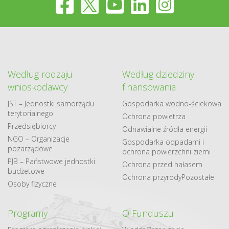
Według rodzaju
Według dziedziny
wnioskodawcy
finansowania
JST – Jednostki samorządu
Gospodarka​ wodno​-ściekowa
terytorialnego
Ochrona powietrza
Przedsiębiorcy
Odnawialne​ źródła​ energii
NGO – Organizacje
Gospodarka odpadami i
pozarządowe
ochrona powierzchni ziemi
PJB – Państwowe jednostki
Ochrona przed hałasem
budżetowe
Ochrona przyrody
Pozostałe
Osoby fizyczne
Programy
O Funduszu