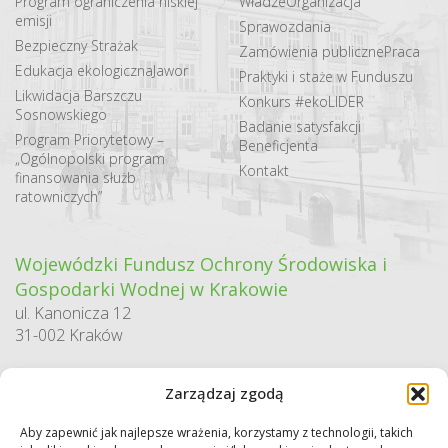
Program ograniczenia niskiej
Władze
Organizacja
emisji
Sprawozdania
Bezpieczny Strażak
Zamówienia publiczne
Praca
Edukacja ekologiczna
Jawor
Praktyki i staże w Funduszu
Likwidacja Barszczu
Konkurs #ekoLIDER
Sosnowskiego
Badanie satysfakcji
Program Priorytetowy –
Beneficjenta
„Ogólnopolski program
Kontakt
finansowania służb
ratowniczych”
Wojewódzki Fundusz Ochrony Środowiska i
Gospodarki Wodnej w Krakowie
ul. Kanonicza 12
31-002 Kraków
godziny pracy:
Zarządzaj zgodą
pn. – pt. 7:30-15:30
Aby zapewnić jak najlepsze wrażenia, korzystamy z technologii, takich
Sekretariat / Dziennik podawczy