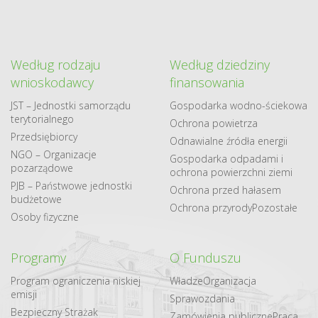
Według rodzaju
Według dziedziny
wnioskodawcy
finansowania
JST – Jednostki samorządu
Gospodarka​ wodno​-ściekowa
terytorialnego
Ochrona powietrza
Przedsiębiorcy
Odnawialne​ źródła​ energii
NGO – Organizacje
Gospodarka odpadami i
pozarządowe
ochrona powierzchni ziemi
PJB – Państwowe jednostki
Ochrona przed hałasem
budżetowe
Ochrona przyrody
Pozostałe
Osoby fizyczne
Programy
O Funduszu
Program ograniczenia niskiej
Władze
Organizacja
emisji
Sprawozdania
Bezpieczny Strażak
Zamówienia publiczne
Praca