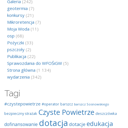
Galeria
(242)
geotermia
(7)
konkursy
(21)
Mikroretencja
(7)
Moja Woda
(11)
osp
(68)
Pożyczki
(33)
pszczoły
(2)
Publikacja
(22)
Sprawozdania do WFOŚiGW
(5)
Strona główna
(1 134)
wydarzenia
(342)
Tagi
#czystepowietrze
#operator
barszcz
barszcz Sosnowskiego
Czyste Powietrze
bezpieczny strażak
deszczówka
dotacja
edukacja
dotacje
dofinansowanie