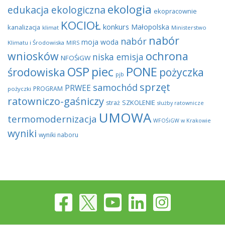
ekologia
edukacja ekologiczna
ekopracownie
KOCIOŁ
konkurs
Małopolska
kanalizacja
klimat
Ministerstwo
nabór
nabór
moja woda
Klimatu i Środowiska
MIRS
wniosków
ochrona
niska emisja
NFOŚiGW
OSP
piec
PONE
środowiska
pożyczka
pjb
sprzęt
samochód
PRWEE
PROGRAM
pożyczki
ratowniczo-gaśniczy
SZKOLENIE
straż
służby ratownicze
UMOWA
termomodernizacja
WFOŚiGW w Krakowie
wyniki
wyniki naboru