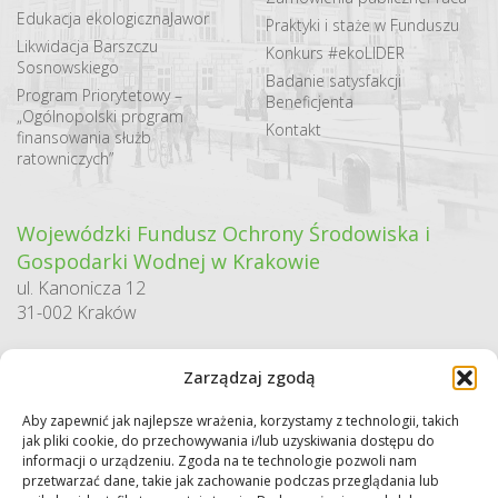
Edukacja ekologiczna
Jawor
Praktyki i staże w Funduszu
Likwidacja Barszczu
Konkurs #ekoLIDER
Sosnowskiego
Badanie satysfakcji
Program Priorytetowy –
Beneficjenta
„Ogólnopolski program
Kontakt
finansowania służb
ratowniczych”
Wojewódzki Fundusz Ochrony Środowiska i
Gospodarki Wodnej w Krakowie
ul. Kanonicza 12
31-002 Kraków
godziny pracy:
Zarządzaj zgodą
pn. – pt. 7:30-15:30
Aby zapewnić jak najlepsze wrażenia, korzystamy z technologii, takich
Sekretariat / Dziennik podawczy
jak pliki cookie, do przechowywania i/lub uzyskiwania dostępu do
tel.: 12 422 94 90
informacji o urządzeniu. Zgoda na te technologie pozwoli nam
przetwarzać dane, takie jak zachowanie podczas przeglądania lub
e-mail:
biuro@wfos.krakow.pl