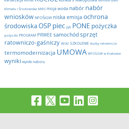
kanalizacja
klimat
Ministerstwo
nabór
nabór
moja woda
Klimatu i Środowiska
MIRS
wniosków
ochrona
niska emisja
NFOŚiGW
OSP
piec
PONE
środowiska
pożyczka
pjb
sprzęt
samochód
PRWEE
PROGRAM
pożyczki
ratowniczo-gaśniczy
SZKOLENIE
straż
służby ratownicze
UMOWA
termomodernizacja
WFOŚiGW w Krakowie
wyniki
wyniki naboru