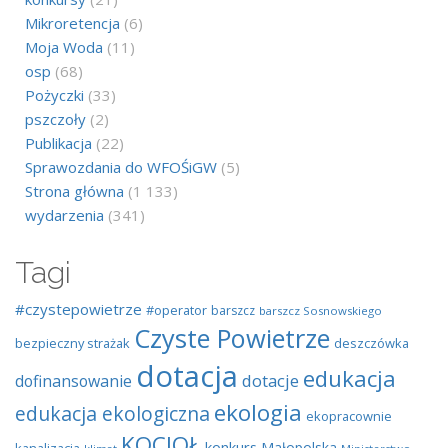
Mikroretencja
(6)
Moja Woda
(11)
osp
(68)
Pożyczki
(33)
pszczoły
(2)
Publikacja
(22)
Sprawozdania do WFOŚiGW
(5)
Strona główna
(1 133)
wydarzenia
(341)
Tagi
#czystepowietrze
#operator
barszcz
barszcz Sosnowskiego
Czyste Powietrze
bezpieczny strażak
deszczówka
dotacja
edukacja
dotacje
dofinansowanie
ekologia
edukacja ekologiczna
ekopracownie
KOCIOŁ
konkurs
Małopolska