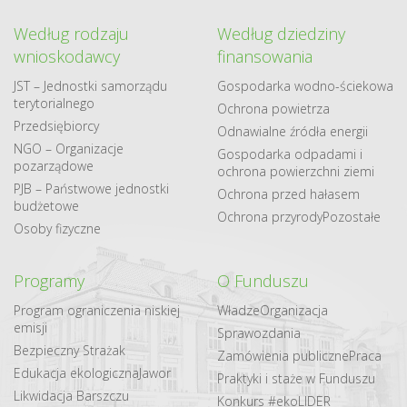
Według rodzaju
Według dziedziny
wnioskodawcy
finansowania
JST – Jednostki samorządu
Gospodarka​ wodno​-ściekowa
terytorialnego
Ochrona powietrza
Przedsiębiorcy
Odnawialne​ źródła​ energii
NGO – Organizacje
Gospodarka odpadami i
pozarządowe
ochrona powierzchni ziemi
PJB – Państwowe jednostki
Ochrona przed hałasem
budżetowe
Ochrona przyrody
Pozostałe
Osoby fizyczne
Programy
O Funduszu
Program ograniczenia niskiej
Władze
Organizacja
emisji
Sprawozdania
Bezpieczny Strażak
Zamówienia publiczne
Praca
Edukacja ekologiczna
Jawor
Praktyki i staże w Funduszu
Likwidacja Barszczu
Konkurs #ekoLIDER