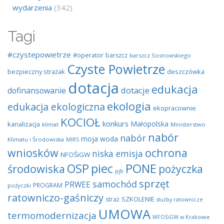
wydarzenia
(342)
Tagi
#czystepowietrze
#operator
barszcz
barszcz Sosnowskiego
Czyste Powietrze
bezpieczny strażak
deszczówka
dotacja
edukacja
dotacje
dofinansowanie
ekologia
edukacja ekologiczna
ekopracownie
KOCIOŁ
konkurs
Małopolska
kanalizacja
klimat
Ministerstwo
nabór
nabór
moja woda
Klimatu i Środowiska
MIRS
wniosków
ochrona
niska emisja
NFOŚiGW
OSP
piec
PONE
środowiska
pożyczka
pjb
sprzęt
samochód
PRWEE
PROGRAM
pożyczki
ratowniczo-gaśniczy
SZKOLENIE
straż
służby ratownicze
UMOWA
termomodernizacja
WFOŚiGW w Krakowie