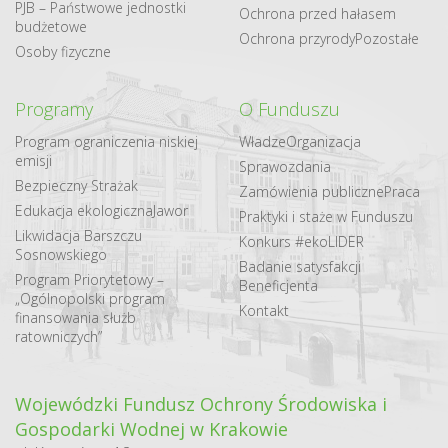
PJB – Państwowe jednostki
Ochrona przed hałasem
budżetowe
Ochrona przyrody
Pozostałe
Osoby fizyczne
Programy
O Funduszu
Program ograniczenia niskiej
Władze
Organizacja
emisji
Sprawozdania
Bezpieczny Strażak
Zamówienia publiczne
Praca
Edukacja ekologiczna
Jawor
Praktyki i staże w Funduszu
Likwidacja Barszczu
Konkurs #ekoLIDER
Sosnowskiego
Badanie satysfakcji
Program Priorytetowy –
Beneficjenta
„Ogólnopolski program
Kontakt
finansowania służb
ratowniczych”
Wojewódzki Fundusz Ochrony Środowiska i
Gospodarki Wodnej w Krakowie