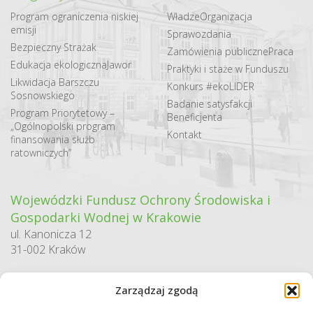
Program ograniczenia niskiej
Władze
Organizacja
emisji
Sprawozdania
Bezpieczny Strażak
Zamówienia publiczne
Praca
Edukacja ekologiczna
Jawor
Praktyki i staże w Funduszu
Likwidacja Barszczu
Konkurs #ekoLIDER
Sosnowskiego
Badanie satysfakcji
Program Priorytetowy –
Beneficjenta
„Ogólnopolski program
Kontakt
finansowania służb
ratowniczych”
Wojewódzki Fundusz Ochrony Środowiska i
Gospodarki Wodnej w Krakowie
ul. Kanonicza 12
31-002 Kraków
godziny pracy:
Zarządzaj zgodą
pn. – pt. 7:30-15:30