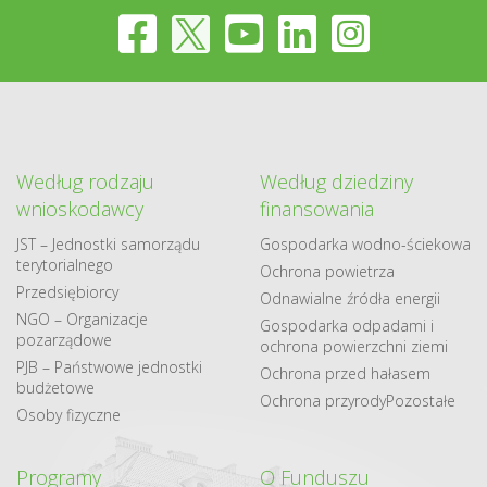
Według rodzaju
Według dziedziny
wnioskodawcy
finansowania
JST – Jednostki samorządu
Gospodarka​ wodno​-ściekowa
terytorialnego
Ochrona powietrza
Przedsiębiorcy
Odnawialne​ źródła​ energii
NGO – Organizacje
Gospodarka odpadami i
pozarządowe
ochrona powierzchni ziemi
PJB – Państwowe jednostki
Ochrona przed hałasem
budżetowe
Ochrona przyrody
Pozostałe
Osoby fizyczne
Programy
O Funduszu