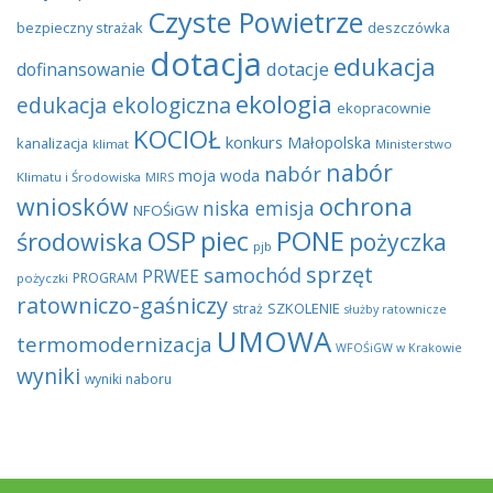
Czyste Powietrze
bezpieczny strażak
deszczówka
dotacja
edukacja
dotacje
dofinansowanie
ekologia
edukacja ekologiczna
ekopracownie
KOCIOŁ
konkurs
Małopolska
kanalizacja
klimat
Ministerstwo
nabór
nabór
moja woda
Klimatu i Środowiska
MIRS
wniosków
ochrona
niska emisja
NFOŚiGW
OSP
piec
PONE
środowiska
pożyczka
pjb
sprzęt
samochód
PRWEE
PROGRAM
pożyczki
ratowniczo-gaśniczy
SZKOLENIE
straż
służby ratownicze
UMOWA
termomodernizacja
WFOŚiGW w Krakowie
wyniki
wyniki naboru