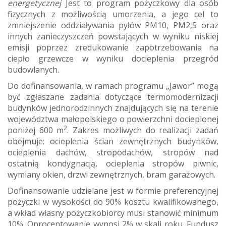
energetycznej
Jest to program pożyczkowy dla osób
fizycznych z możliwością umorzenia, a jego cel to
zmniejszenie oddziaływania pyłów PM10, PM2,5 oraz
innych zanieczyszczeń powstających w wyniku niskiej
emisji poprzez zredukowanie zapotrzebowania na
ciepło grzewcze w wyniku docieplenia przegród
budowlanych.
Do dofinansowania, w ramach programu „Jawor” mogą
być zgłaszane zadania dotyczące termomodernizacji
budynków jednorodzinnych znajdujących się na terenie
województwa małopolskiego o powierzchni docieplonej
2
poniżej 600 m
. Zakres możliwych do realizacji zadań
obejmuje: ocieplenia ścian zewnętrznych budynków,
ocieplenia dachów, stropodachów, stropów nad
ostatnią kondygnacją, ocieplenia stropów piwnic,
wymiany okien, drzwi zewnętrznych, bram garażowych.
Dofinansowanie udzielane jest w formie preferencyjnej
pożyczki w wysokości do 90% kosztu kwalifikowanego,
a wkład własny pożyczkobiorcy musi stanowić minimum
10%. Oprocentowanie wynosi 2% w skali roku. Fundusz