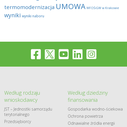
UMOWA
termomodernizacja
WFOŚiGW w Krakowie
wyniki
wyniki naboru
Według rodzaju
Według dziedziny
wnioskodawcy
finansowania
JST – Jednostki samorządu
Gospodarka​ wodno​-ściekowa
terytorialnego
Ochrona powietrza
Przedsiębiorcy
Odnawialne​ źródła​ energii