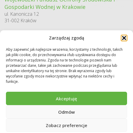
Gospodarki Wodnej w Krakowie
ul. Kanonicza 12
31-002 Kraków
godziny pracy:
Zarządzaj zgodą
pn. – pt. 7:30-15:30
Aby zapewnić jak najlepsze wrażenia, korzystamy z technologii, takich
Sekretariat / Dziennik podawczy
jak pliki cookie, do przechowywania i/lub uzyskiwania dostępu do
tel.: 12 422 94 90
informacji o urządzeniu. Zgoda na te technologie pozwoli nam
przetwarzać dane, takie jak zachowanie podczas przeglądania lub
e-mail:
biuro@wfos.krakow.pl
unikalne identyfikatory na tej stronie. Brak wyrażenia zgody lub
wycofanie zgody może niekorzystnie wpłynąć na niektóre cechy i
funkcje.
Akceptuję
Odmów
Copyright © 2026 WFOŚiGW w Krakowie. Wszystkie prawa zastrzeżone.
Deklaracja dostępności
Regulamin
Polityka prywatności
Zobacz preferencje