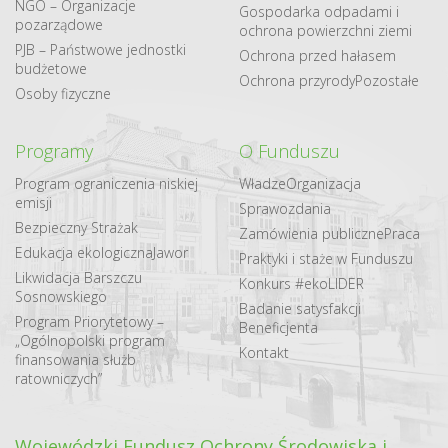
NGO – Organizacje
Gospodarka odpadami i
pozarządowe
ochrona powierzchni ziemi
PJB – Państwowe jednostki
Ochrona przed hałasem
budżetowe
Ochrona przyrody
Pozostałe
Osoby fizyczne
Programy
O Funduszu
Program ograniczenia niskiej
Władze
Organizacja
emisji
Sprawozdania
Bezpieczny Strażak
Zamówienia publiczne
Praca
Edukacja ekologiczna
Jawor
Praktyki i staże w Funduszu
Likwidacja Barszczu
Konkurs #ekoLIDER
Sosnowskiego
Badanie satysfakcji
Program Priorytetowy –
Beneficjenta
„Ogólnopolski program
Kontakt
finansowania służb
ratowniczych”
Wojewódzki Fundusz Ochrony Środowiska i