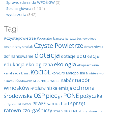
Sprawozdania do WFOŚiGW
(5)
Strona główna
(1 134)
wydarzenia
(342)
Tagi
#czystepowietrze
#operator
barszcz
barszcz Sosnowskiego
Czyste Powietrze
bezpieczny strażak
deszczówka
dotacja
edukacja
dotacje
dofinansowanie
ekologia
edukacja ekologiczna
ekopracownie
KOCIOŁ
konkurs
Małopolska
kanalizacja
klimat
Ministerstwo
nabór
nabór
moja woda
Klimatu i Środowiska
MIRS
wniosków
ochrona
niska emisja
NFOŚiGW
OSP
piec
PONE
środowiska
pożyczka
pjb
sprzęt
samochód
PRWEE
PROGRAM
pożyczki
ratowniczo-gaśniczy
SZKOLENIE
straż
służby ratownicze