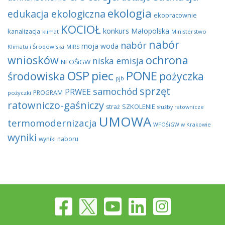
ekologia
edukacja ekologiczna
ekopracownie
KOCIOŁ
konkurs
Małopolska
kanalizacja
klimat
Ministerstwo
nabór
nabór
moja woda
Klimatu i Środowiska
MIRS
wniosków
ochrona
niska emisja
NFOŚiGW
OSP
piec
PONE
środowiska
pożyczka
pjb
sprzęt
samochód
PRWEE
PROGRAM
pożyczki
ratowniczo-gaśniczy
SZKOLENIE
straż
służby ratownicze
UMOWA
termomodernizacja
WFOŚiGW w Krakowie
wyniki
wyniki naboru