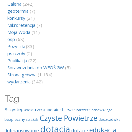
Galeria
(242)
geotermia
(7)
konkursy
(21)
Mikroretencja
(7)
Moja Woda
(11)
osp
(68)
Pożyczki
(33)
pszczoły
(2)
Publikacja
(22)
Sprawozdania do WFOŚiGW
(5)
Strona główna
(1 134)
wydarzenia
(342)
Tagi
#czystepowietrze
#operator
barszcz
barszcz Sosnowskiego
Czyste Powietrze
bezpieczny strażak
deszczówka
dotacja
edukacja
dotacje
dofinansowanie