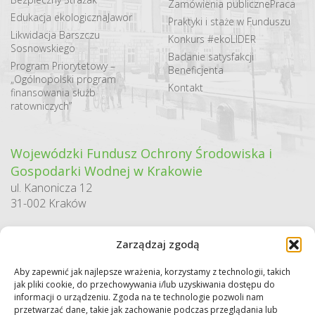
Zamówienia publiczne
Praca
Edukacja ekologiczna
Jawor
Praktyki i staże w Funduszu
Likwidacja Barszczu
Konkurs #ekoLIDER
Sosnowskiego
Badanie satysfakcji
Program Priorytetowy –
Beneficjenta
„Ogólnopolski program
Kontakt
finansowania służb
ratowniczych”
Wojewódzki Fundusz Ochrony Środowiska i
Gospodarki Wodnej w Krakowie
ul. Kanonicza 12
31-002 Kraków
godziny pracy:
Zarządzaj zgodą
pn. – pt. 7:30-15:30
Aby zapewnić jak najlepsze wrażenia, korzystamy z technologii, takich
Sekretariat / Dziennik podawczy
jak pliki cookie, do przechowywania i/lub uzyskiwania dostępu do
tel.: 12 422 94 90
informacji o urządzeniu. Zgoda na te technologie pozwoli nam
przetwarzać dane, takie jak zachowanie podczas przeglądania lub
e-mail:
biuro@wfos.krakow.pl