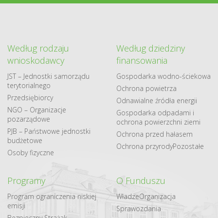
Według rodzaju
Według dziedziny
wnioskodawcy
finansowania
JST – Jednostki samorządu
Gospodarka​ wodno​-ściekowa
terytorialnego
Ochrona powietrza
Przedsiębiorcy
Odnawialne​ źródła​ energii
NGO – Organizacje
Gospodarka odpadami i
pozarządowe
ochrona powierzchni ziemi
PJB – Państwowe jednostki
Ochrona przed hałasem
budżetowe
Ochrona przyrody
Pozostałe
Osoby fizyczne
Programy
O Funduszu
Program ograniczenia niskiej
Władze
Organizacja
emisji
Sprawozdania
Bezpieczny Strażak