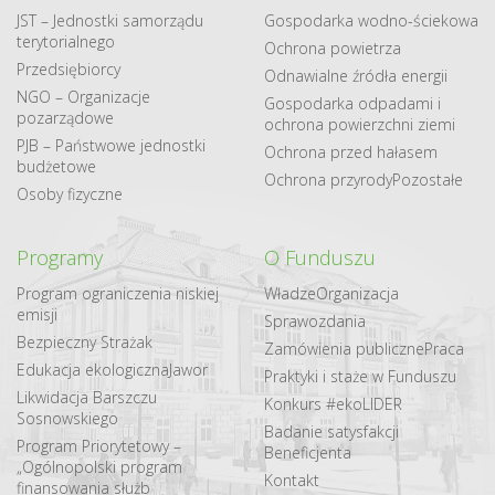
JST – Jednostki samorządu
Gospodarka​ wodno​-ściekowa
terytorialnego
Ochrona powietrza
Przedsiębiorcy
Odnawialne​ źródła​ energii
NGO – Organizacje
Gospodarka odpadami i
pozarządowe
ochrona powierzchni ziemi
PJB – Państwowe jednostki
Ochrona przed hałasem
budżetowe
Ochrona przyrody
Pozostałe
Osoby fizyczne
Programy
O Funduszu
Program ograniczenia niskiej
Władze
Organizacja
emisji
Sprawozdania
Bezpieczny Strażak
Zamówienia publiczne
Praca
Edukacja ekologiczna
Jawor
Praktyki i staże w Funduszu
Likwidacja Barszczu
Konkurs #ekoLIDER
Sosnowskiego
Badanie satysfakcji
Program Priorytetowy –
Beneficjenta
„Ogólnopolski program
Kontakt
finansowania służb