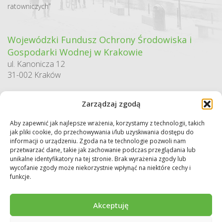
ratowniczych”
Wojewódzki Fundusz Ochrony Środowiska i
Gospodarki Wodnej w Krakowie
ul. Kanonicza 12
31-002 Kraków
godziny pracy:
Zarządzaj zgodą
pn. – pt. 7:30-15:30
Aby zapewnić jak najlepsze wrażenia, korzystamy z technologii, takich
Sekretariat / Dziennik podawczy
jak pliki cookie, do przechowywania i/lub uzyskiwania dostępu do
tel.: 12 422 94 90
informacji o urządzeniu. Zgoda na te technologie pozwoli nam
przetwarzać dane, takie jak zachowanie podczas przeglądania lub
e-mail:
biuro@wfos.krakow.pl
unikalne identyfikatory na tej stronie. Brak wyrażenia zgody lub
wycofanie zgody może niekorzystnie wpłynąć na niektóre cechy i
funkcje.
Akceptuję