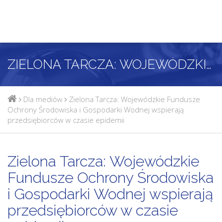
ZIELONA TARCZA: WOJEWÓDZKIE FUNDUSZE OCHRONY ŚRODOWISKA I GOSPODARKI WODNEJ WSPIERAJĄ PRZEDSIĘBIORCÓW W CZASIE EPIDEMII
Dla mediów
Zielona Tarcza: Wojewódzkie Fundusze
Ochrony Środowiska i Gospodarki Wodnej wspierają
przedsiębiorców w czasie epidemii
Zielona Tarcza: Wojewódzkie
Fundusze Ochrony Środowiska
i Gospodarki Wodnej wspierają
przedsiębiorców w czasie