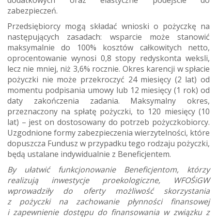
dodatkowych oraz elastyczne podejście do
zabezpieczeń.
Przedsiębiorcy mogą składać wnioski o pożyczkę na
następujących zasadach: wsparcie może stanowić
maksymalnie do 100% kosztów całkowitych netto,
oprocentowanie wynosi 0,8 stopy redyskonta weksli,
lecz nie mniej, niż 3,6% rocznie. Okres karencji w spłacie
pożyczki nie może przekroczyć 24 miesięcy (2 lat) od
momentu podpisania umowy lub 12 miesięcy (1 rok) od
daty zakończenia zadania. Maksymalny okres,
przeznaczony na spłatę pożyczki, to 120 miesięcy (10
lat) – jest on dostosowany do potrzeb pożyczkobiorcy.
Uzgodnione formy zabezpieczenia wierzytelności, które
dopuszcza Fundusz w przypadku tego rodzaju pożyczki,
będą ustalane indywidualnie z Beneficjentem.
B
y ułatwić funkcjonowanie Beneficjentom, którzy
realizują inwestycje proekologiczne, WFOŚiGW
wprowadziły do oferty możliwość skorzystania
z pożyczki na zachowanie płynności finansowej
i zapewnienie dostępu do finansowania w związku z