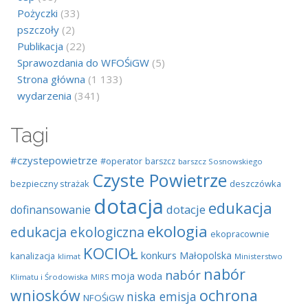
Pożyczki
(33)
pszczoły
(2)
Publikacja
(22)
Sprawozdania do WFOŚiGW
(5)
Strona główna
(1 133)
wydarzenia
(341)
Tagi
#czystepowietrze
#operator
barszcz
barszcz Sosnowskiego
Czyste Powietrze
bezpieczny strażak
deszczówka
dotacja
edukacja
dotacje
dofinansowanie
ekologia
edukacja ekologiczna
ekopracownie
KOCIOŁ
konkurs
Małopolska
kanalizacja
klimat
Ministerstwo
nabór
nabór
moja woda
Klimatu i Środowiska
MIRS
wniosków
ochrona
niska emisja
NFOŚiGW