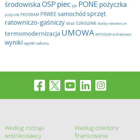
OSP
piec
PONE
środowiska
pożyczka
pjb
sprzęt
samochód
PRWEE
PROGRAM
pożyczki
ratowniczo-gaśniczy
SZKOLENIE
straż
służby ratownicze
UMOWA
termomodernizacja
WFOŚiGW w Krakowie
wyniki
wyniki naboru
Według rodzaju
Według dziedziny
wnioskodawcy
finansowania