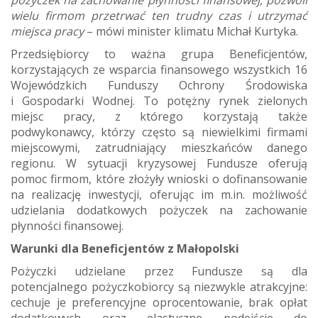
pożyczek na zachowanie płynności finansowej, pozwoli
wielu firmom przetrwać ten trudny czas i utrzymać
miejsca pracy
– mówi minister klimatu Michał Kurtyka.
Przedsiębiorcy to ważna grupa Beneficjentów,
korzystających ze wsparcia finansowego wszystkich 16
Wojewódzkich Funduszy Ochrony Środowiska
i Gospodarki Wodnej. To potężny rynek zielonych
miejsc pracy, z którego korzystają także
podwykonawcy, którzy często są niewielkimi firmami
miejscowymi, zatrudniający mieszkańców danego
regionu. W sytuacji kryzysowej Fundusze oferują
pomoc firmom, które złożyły wnioski o dofinansowanie
na realizację inwestycji, oferując im m.in. możliwość
udzielania dodatkowych pożyczek na zachowanie
płynności finansowej.
Warunki dla Beneficjentów z Małopolski
Pożyczki udzielane przez Fundusze są dla
potencjalnego pożyczkobiorcy są niezwykle atrakcyjne:
cechuje je preferencyjne oprocentowanie, brak opłat