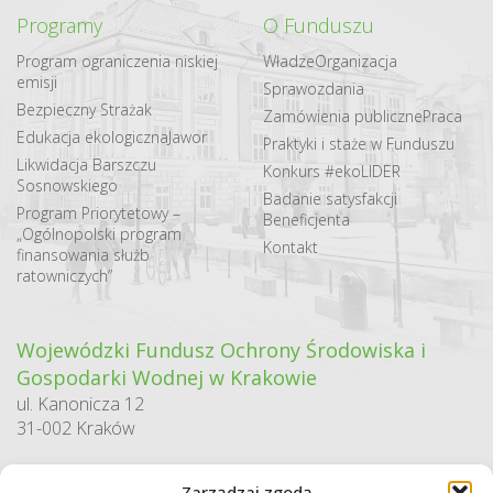
Programy
O Funduszu
Program ograniczenia niskiej
Władze
Organizacja
emisji
Sprawozdania
Bezpieczny Strażak
Zamówienia publiczne
Praca
Edukacja ekologiczna
Jawor
Praktyki i staże w Funduszu
Likwidacja Barszczu
Konkurs #ekoLIDER
Sosnowskiego
Badanie satysfakcji
Program Priorytetowy –
Beneficjenta
„Ogólnopolski program
Kontakt
finansowania służb
ratowniczych”
Wojewódzki Fundusz Ochrony Środowiska i
Gospodarki Wodnej w Krakowie
ul. Kanonicza 12
31-002 Kraków
godziny pracy:
Zarządzaj zgodą