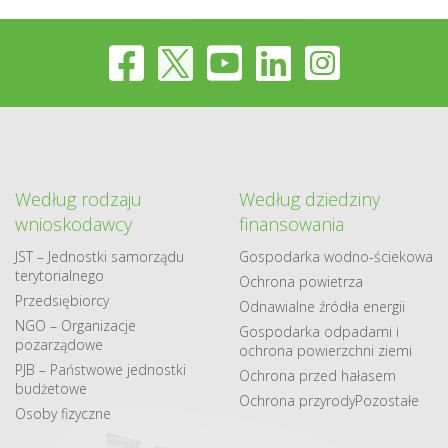
Według rodzaju
Według dziedziny
wnioskodawcy
finansowania
JST – Jednostki samorządu
Gospodarka​ wodno​-ściekowa
terytorialnego
Ochrona powietrza
Przedsiębiorcy
Odnawialne​ źródła​ energii
NGO – Organizacje
Gospodarka odpadami i
pozarządowe
ochrona powierzchni ziemi
PJB – Państwowe jednostki
Ochrona przed hałasem
budżetowe
Ochrona przyrody
Pozostałe
Osoby fizyczne