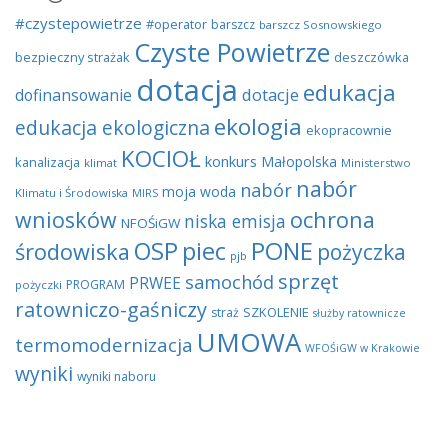
#czystepowietrze
#operator
barszcz
barszcz Sosnowskiego
Czyste Powietrze
bezpieczny strażak
deszczówka
dotacja
edukacja
dotacje
dofinansowanie
ekologia
edukacja ekologiczna
ekopracownie
KOCIOŁ
konkurs
Małopolska
kanalizacja
klimat
Ministerstwo
nabór
nabór
moja woda
Klimatu i Środowiska
MIRS
wniosków
ochrona
niska emisja
NFOŚiGW
OSP
piec
PONE
środowiska
pożyczka
pjb
sprzęt
samochód
PRWEE
PROGRAM
pożyczki
ratowniczo-gaśniczy
SZKOLENIE
straż
służby ratownicze
UMOWA
termomodernizacja
WFOŚiGW w Krakowie
wyniki
wyniki naboru