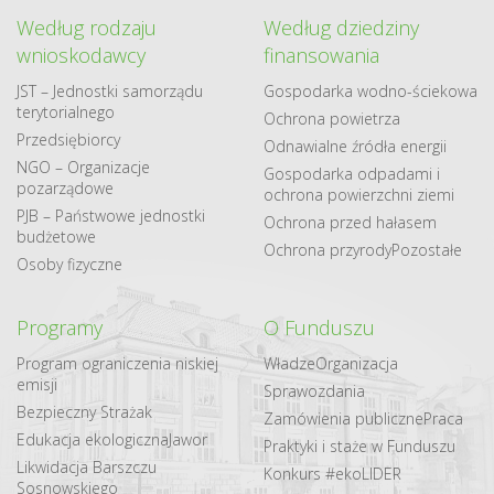
Według rodzaju
Według dziedziny
wnioskodawcy
finansowania
JST – Jednostki samorządu
Gospodarka​ wodno​-ściekowa
terytorialnego
Ochrona powietrza
Przedsiębiorcy
Odnawialne​ źródła​ energii
NGO – Organizacje
Gospodarka odpadami i
pozarządowe
ochrona powierzchni ziemi
PJB – Państwowe jednostki
Ochrona przed hałasem
budżetowe
Ochrona przyrody
Pozostałe
Osoby fizyczne
Programy
O Funduszu
Program ograniczenia niskiej
Władze
Organizacja
emisji
Sprawozdania
Bezpieczny Strażak
Zamówienia publiczne
Praca
Edukacja ekologiczna
Jawor
Praktyki i staże w Funduszu
Likwidacja Barszczu
Konkurs #ekoLIDER
Sosnowskiego