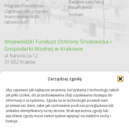
Badanie satysfakcji
Program Priorytetowy –
Beneficjenta
„Ogólnopolski program
Kontakt
finansowania służb
ratowniczych”
Wojewódzki Fundusz Ochrony Środowiska i
Gospodarki Wodnej w Krakowie
ul. Kanonicza 12
31-002 Kraków
godziny pracy:
Zarządzaj zgodą
pn. – pt. 7:30-15:30
Aby zapewnić jak najlepsze wrażenia, korzystamy z technologii, takich
Sekretariat / Dziennik podawczy
jak pliki cookie, do przechowywania i/lub uzyskiwania dostępu do
tel.: 12 422 94 90
informacji o urządzeniu. Zgoda na te technologie pozwoli nam
przetwarzać dane, takie jak zachowanie podczas przeglądania lub
e-mail:
biuro@wfos.krakow.pl
unikalne identyfikatory na tej stronie. Brak wyrażenia zgody lub
wycofanie zgody może niekorzystnie wpłynąć na niektóre cechy i
funkcje.