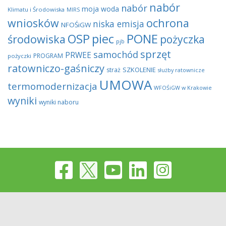
nabór
nabór
moja woda
Klimatu i Środowiska
MIRS
wniosków
ochrona
niska emisja
NFOŚiGW
OSP
piec
PONE
środowiska
pożyczka
pjb
sprzęt
samochód
PRWEE
PROGRAM
pożyczki
ratowniczo-gaśniczy
SZKOLENIE
straż
służby ratownicze
UMOWA
termomodernizacja
WFOŚiGW w Krakowie
wyniki
wyniki naboru