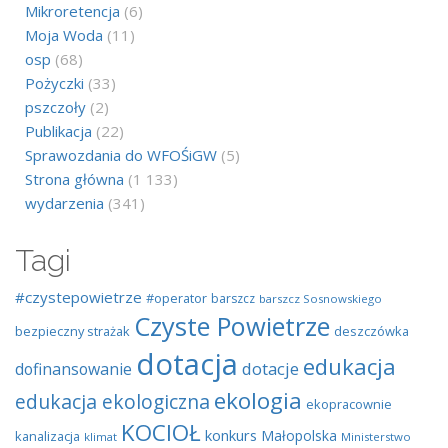
Mikroretencja
(6)
Moja Woda
(11)
osp
(68)
Pożyczki
(33)
pszczoły
(2)
Publikacja
(22)
Sprawozdania do WFOŚiGW
(5)
Strona główna
(1 133)
wydarzenia
(341)
Tagi
#czystepowietrze
#operator
barszcz
barszcz Sosnowskiego
Czyste Powietrze
bezpieczny strażak
deszczówka
dotacja
edukacja
dotacje
dofinansowanie
ekologia
edukacja ekologiczna
ekopracownie
KOCIOŁ
konkurs
Małopolska
kanalizacja
klimat
Ministerstwo