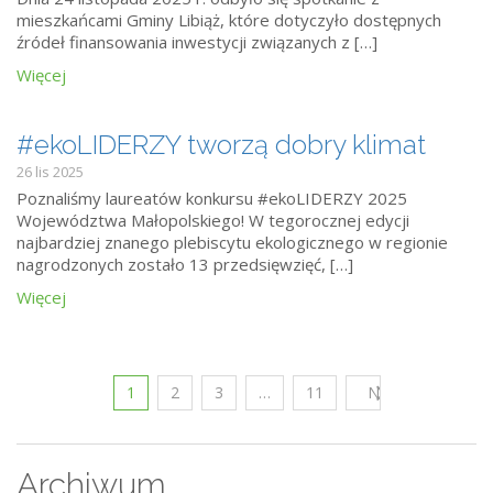
mieszkańcami Gminy Libiąż, które dotyczyło dostępnych
źródeł finansowania inwestycji związanych z […]
Więcej
#ekoLIDERZY tworzą dobry klimat
26 lis 2025
Poznaliśmy laureatów konkursu #ekoLIDERZY 2025
Województwa Małopolskiego! W tegorocznej edycji
najbardziej znanego plebiscytu ekologicznego w regionie
nagrodzonych zostało 13 przedsięwzięć, […]
Więcej
1
2
3
…
11
Następny
Archiwum