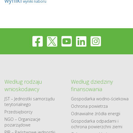
wyniki
wyniki naboru
Według rodzaju
Według dziedziny
wnioskodawcy
finansowania
JST – Jednostki samorządu
Gospodarka​ wodno​-ściekowa
terytorialnego
Ochrona powietrza
Przedsiębiorcy
Odnawialne​ źródła​ energii
NGO – Organizacje
Gospodarka odpadami i
pozarządowe
ochrona powierzchni ziemi
PJB – Państwowe jednostki