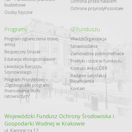
Ochrona przed hałasem
budżetowe
Ochrona przyrody
Pozostałe
Osoby fizyczne
Programy
O Funduszu
Program ograniczenia niskiej
Władze
Organizacja
emisji
Sprawozdania
Bezpieczny Strażak
Zamówienia publiczne
Praca
Edukacja ekologiczna
Jawor
Praktyki i staże w Funduszu
Likwidacja Barszczu
Konkurs #ekoLIDER
Sosnowskiego
Badanie satysfakcji
Program Priorytetowy –
Beneficjenta
„Ogólnopolski program
Kontakt
finansowania służb
ratowniczych”
Wojewódzki Fundusz Ochrony Środowiska i
Gospodarki Wodnej w Krakowie
ul. Kanonicza 12