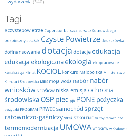
wydarzenia
(340)
Tagi
#czystepowietrze
#operator
barszcz
barszcz Sosnowskiego
Czyste Powietrze
bezpieczny strażak
deszczówka
dotacja
edukacja
dotacje
dofinansowanie
ekologia
edukacja ekologiczna
ekopracownie
KOCIOŁ
konkurs
Małopolska
kanalizacja
klimat
Ministerstwo
nabór
nabór
moja woda
Klimatu i Środowiska
MIRS
wniosków
ochrona
niska emisja
NFOŚiGW
OSP
piec
PONE
środowiska
pożyczka
pjb
sprzęt
samochód
PRWEE
PROGRAM
pożyczki
ratowniczo-gaśniczy
SZKOLENIE
straż
służby ratownicze
UMOWA
termomodernizacja
WFOŚiGW w Krakowie