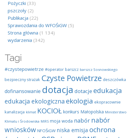
Pożyczki
(33)
pszczoły
(2)
Publikacja
(22)
Sprawozdania do WFOŚiGW
(5)
Strona główna
(1 134)
wydarzenia
(342)
Tagi
#czystepowietrze
#operator
barszcz
barszcz Sosnowskiego
Czyste Powietrze
bezpieczny strażak
deszczówka
dotacja
edukacja
dotacje
dofinansowanie
ekologia
edukacja ekologiczna
ekopracownie
KOCIOŁ
konkurs
Małopolska
kanalizacja
klimat
Ministerstwo
nabór
nabór
moja woda
Klimatu i Środowiska
MIRS
wniosków
ochrona
niska emisja
NFOŚiGW