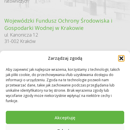
ratowniczych”
Wojewódzki Fundusz Ochrony Środowiska i
Gospodarki Wodnej w Krakowie
ul. Kanonicza 12
31-002 Kraków
godziny pracy:
Zarządzaj zgodą
pn. – pt. 7:30-15:30
Aby zapewnić jak najlepsze wrażenia, korzystamy z technologii, takich
Sekretariat / Dziennik podawczy
jak pliki cookie, do przechowywania i/lub uzyskiwania dostępu do
tel.: 12 422 94 90
informacji o urządzeniu. Zgoda na te technologie pozwoli nam
przetwarzać dane, takie jak zachowanie podczas przeglądania lub
e-mail:
biuro@wfos.krakow.pl
unikalne identyfikatory na tej stronie. Brak wyrażenia zgody lub
wycofanie zgody może niekorzystnie wpłynąć na niektóre cechy i
funkcje.
Akceptuję