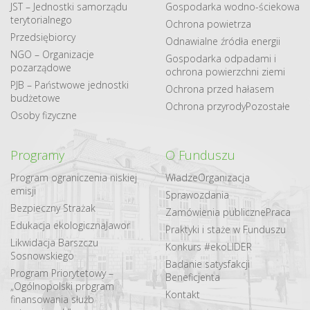
JST – Jednostki samorządu
Gospodarka​ wodno​-ściekowa
terytorialnego
Ochrona powietrza
Przedsiębiorcy
Odnawialne​ źródła​ energii
NGO – Organizacje
Gospodarka odpadami i
pozarządowe
ochrona powierzchni ziemi
PJB – Państwowe jednostki
Ochrona przed hałasem
budżetowe
Ochrona przyrody
Pozostałe
Osoby fizyczne
Programy
O Funduszu
Program ograniczenia niskiej
Władze
Organizacja
emisji
Sprawozdania
Bezpieczny Strażak
Zamówienia publiczne
Praca
Edukacja ekologiczna
Jawor
Praktyki i staże w Funduszu
Likwidacja Barszczu
Konkurs #ekoLIDER
Sosnowskiego
Badanie satysfakcji
Program Priorytetowy –
Beneficjenta
„Ogólnopolski program
Kontakt
finansowania służb