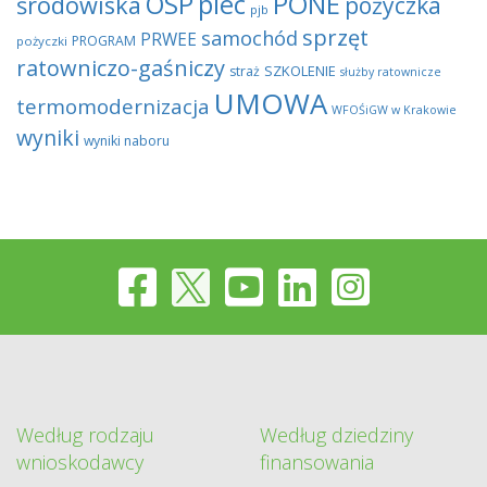
OSP
piec
PONE
środowiska
pożyczka
pjb
sprzęt
samochód
PRWEE
PROGRAM
pożyczki
ratowniczo-gaśniczy
SZKOLENIE
straż
służby ratownicze
UMOWA
termomodernizacja
WFOŚiGW w Krakowie
wyniki
wyniki naboru
Według rodzaju
Według dziedziny
wnioskodawcy
finansowania