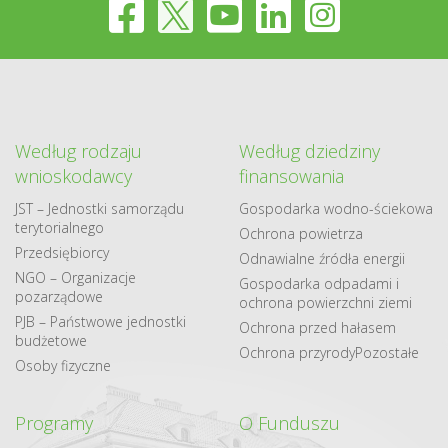
Według rodzaju
Według dziedziny
wnioskodawcy
finansowania
JST – Jednostki samorządu
Gospodarka​ wodno​-ściekowa
terytorialnego
Ochrona powietrza
Przedsiębiorcy
Odnawialne​ źródła​ energii
NGO – Organizacje
Gospodarka odpadami i
pozarządowe
ochrona powierzchni ziemi
PJB – Państwowe jednostki
Ochrona przed hałasem
budżetowe
Ochrona przyrody
Pozostałe
Osoby fizyczne
Programy
O Funduszu