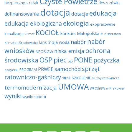
Czyste Powietrze
bezpieczny strażak
deszczówka
dotacja
edukacja
dotacje
dofinansowanie
ekologia
edukacja ekologiczna
ekopracownie
KOCIOŁ
konkurs
Małopolska
kanalizacja
klimat
Ministerstwo
nabór
nabór
moja woda
Klimatu i Środowiska
MIRS
wniosków
ochrona
niska emisja
NFOŚiGW
OSP
piec
PONE
środowiska
pożyczka
pjb
sprzęt
samochód
PRWEE
PROGRAM
pożyczki
ratowniczo-gaśniczy
SZKOLENIE
straż
służby ratownicze
UMOWA
termomodernizacja
WFOŚiGW w Krakowie
wyniki
wyniki naboru