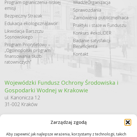
Program ograniczenia niskiej
Władze
Organizacja
emisji
Sprawozdania
Bezpieczny Strażak
Zamówienia publiczne
Praca
Edukacja ekologiczna
Jawor
Praktyki i staże w Funduszu
Likwidacja Barszczu
Konkurs #ekoLIDER
Sosnowskiego
Badanie satysfakcji
Program Priorytetowy –
Beneficjenta
„Ogólnopolski program
Kontakt
finansowania służb
ratowniczych”
Wojewódzki Fundusz Ochrony Środowiska i
Gospodarki Wodnej w Krakowie
ul. Kanonicza 12
31-002 Kraków
godziny pracy:
Zarządzaj zgodą
pn. – pt. 7:30-15:30
Aby zapewnić jak najlepsze wrażenia, korzystamy z technologii, takich