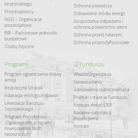
terytorialnego
Ochrona powietrza
Przedsiębiorcy
Odnawialne​ źródła​ energii
NGO – Organizacje
Gospodarka odpadami i
pozarządowe
ochrona powierzchni ziemi
PJB – Państwowe jednostki
Ochrona przed hałasem
budżetowe
Ochrona przyrody
Pozostałe
Osoby fizyczne
Programy
O Funduszu
Program ograniczenia niskiej
Władze
Organizacja
emisji
Sprawozdania
Bezpieczny Strażak
Zamówienia publiczne
Praca
Edukacja ekologiczna
Jawor
Praktyki i staże w Funduszu
Likwidacja Barszczu
Konkurs #ekoLIDER
Sosnowskiego
Badanie satysfakcji
Program Priorytetowy –
Beneficjenta
„Ogólnopolski program
Kontakt
finansowania służb
ratowniczych”