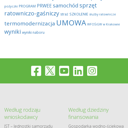
sprzęt
samochód
PRWEE
PROGRAM
pożyczki
ratowniczo-gaśniczy
SZKOLENIE
straż
służby ratownicze
UMOWA
termomodernizacja
WFOŚiGW w Krakowie
wyniki
wyniki naboru
Według rodzaju
Według dziedziny
wnioskodawcy
finansowania
JST – Jednostki samorządu
Gospodarka​ wodno​-ściekowa