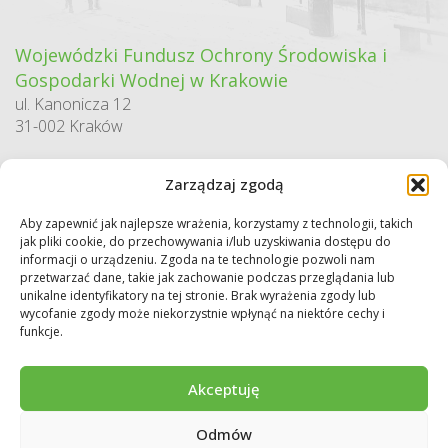
Wojewódzki Fundusz Ochrony Środowiska i
Gospodarki Wodnej w Krakowie
ul. Kanonicza 12
31-002 Kraków
godziny pracy:
Zarządzaj zgodą
pn. – pt. 7:30-15:30
Aby zapewnić jak najlepsze wrażenia, korzystamy z technologii, takich
Sekretariat / Dziennik podawczy
jak pliki cookie, do przechowywania i/lub uzyskiwania dostępu do
tel.: 12 422 94 90
informacji o urządzeniu. Zgoda na te technologie pozwoli nam
przetwarzać dane, takie jak zachowanie podczas przeglądania lub
e-mail:
biuro@wfos.krakow.pl
unikalne identyfikatory na tej stronie. Brak wyrażenia zgody lub
wycofanie zgody może niekorzystnie wpłynąć na niektóre cechy i
funkcje.
Akceptuję
Odmów
Copyright © 2026 WFOŚiGW w Krakowie. Wszystkie prawa zastrzeżone.