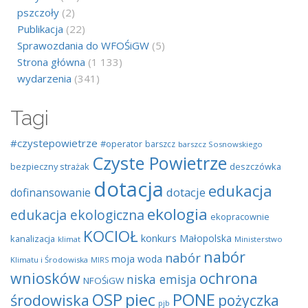
pszczoły
(2)
Publikacja
(22)
Sprawozdania do WFOŚiGW
(5)
Strona główna
(1 133)
wydarzenia
(341)
Tagi
#czystepowietrze
#operator
barszcz
barszcz Sosnowskiego
Czyste Powietrze
bezpieczny strażak
deszczówka
dotacja
edukacja
dotacje
dofinansowanie
ekologia
edukacja ekologiczna
ekopracownie
KOCIOŁ
konkurs
Małopolska
kanalizacja
klimat
Ministerstwo
nabór
nabór
moja woda
Klimatu i Środowiska
MIRS
wniosków
ochrona
niska emisja
NFOŚiGW
OSP
piec
PONE
środowiska
pożyczka
pjb