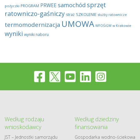
sprzęt
samochód
PRWEE
PROGRAM
pożyczki
ratowniczo-gaśniczy
SZKOLENIE
straż
służby ratownicze
UMOWA
termomodernizacja
WFOŚiGW w Krakowie
wyniki
wyniki naboru
Według rodzaju
Według dziedziny
wnioskodawcy
finansowania
JST – Jednostki samorządu
Gospodarka​ wodno​-ściekowa