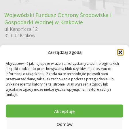
Wojewódzki Fundusz Ochrony Środowiska i
Gospodarki Wodnej w Krakowie
ul. Kanonicza 12
31-002 Kraków
godziny pracy:
Zarządzaj zgodą
pn. – pt. 7:30-15:30
Aby zapewnić jak najlepsze wrażenia, korzystamy z technologii, takich
Sekretariat / Dziennik podawczy
jak pliki cookie, do przechowywania i/lub uzyskiwania dostępu do
tel.: 12 422 94 90
informacji o urządzeniu. Zgoda na te technologie pozwoli nam
przetwarzać dane, takie jak zachowanie podczas przeglądania lub
e-mail:
biuro@wfos.krakow.pl
unikalne identyfikatory na tej stronie. Brak wyrażenia zgody lub
wycofanie zgody może niekorzystnie wpłynąć na niektóre cechy i
funkcje.
Akceptuję
Odmów
Copyright © 2026 WFOŚiGW w Krakowie. Wszystkie prawa zastrzeżone.