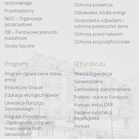
terytorialnego
Ochrona powietrza
Przedsiębiorcy
Odnawialne​ źródła​ energii
NGO – Organizacje
Gospodarka odpadami i
pozarządowe
ochrona powierzchni ziemi
PJB – Państwowe jednostki
Ochrona przed hałasem
budżetowe
Ochrona przyrody
Pozostałe
Osoby fizyczne
Programy
O Funduszu
Program ograniczenia niskiej
Władze
Organizacja
emisji
Sprawozdania
Bezpieczny Strażak
Zamówienia publiczne
Praca
Edukacja ekologiczna
Jawor
Praktyki i staże w Funduszu
Likwidacja Barszczu
Konkurs #ekoLIDER
Sosnowskiego
Badanie satysfakcji
Program Priorytetowy –
Beneficjenta
„Ogólnopolski program
Kontakt
finansowania służb
ratowniczych”