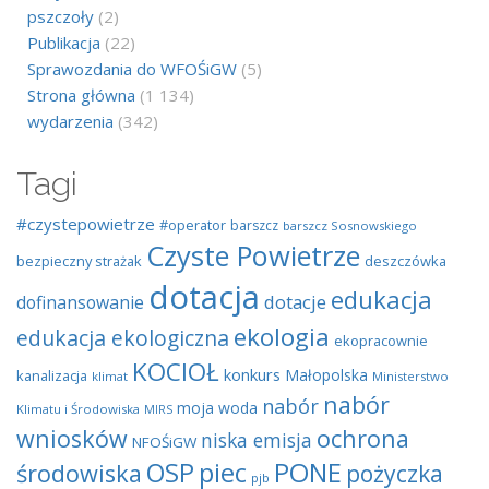
pszczoły
(2)
Publikacja
(22)
Sprawozdania do WFOŚiGW
(5)
Strona główna
(1 134)
wydarzenia
(342)
Tagi
#czystepowietrze
#operator
barszcz
barszcz Sosnowskiego
Czyste Powietrze
bezpieczny strażak
deszczówka
dotacja
edukacja
dotacje
dofinansowanie
ekologia
edukacja ekologiczna
ekopracownie
KOCIOŁ
konkurs
Małopolska
kanalizacja
klimat
Ministerstwo
nabór
nabór
moja woda
Klimatu i Środowiska
MIRS
wniosków
ochrona
niska emisja
NFOŚiGW
OSP
piec
PONE
środowiska
pożyczka
pjb