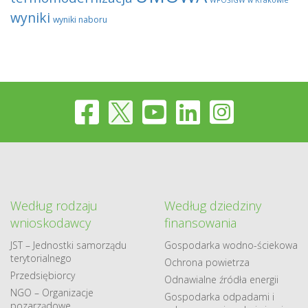
WFOŚiGW w Krakowie
wyniki
wyniki naboru
Według rodzaju
Według dziedziny
wnioskodawcy
finansowania
JST – Jednostki samorządu
Gospodarka​ wodno​-ściekowa
terytorialnego
Ochrona powietrza
Przedsiębiorcy
Odnawialne​ źródła​ energii
NGO – Organizacje
Gospodarka odpadami i
pozarządowe