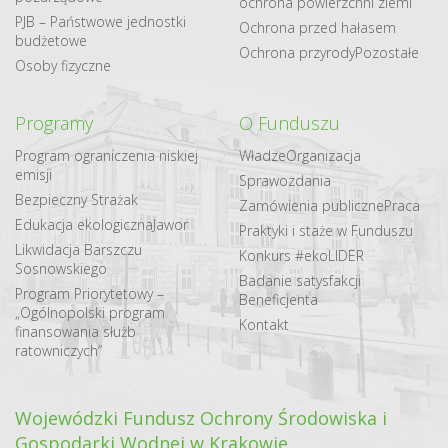
ochrona powierzchni ziemi
PJB – Państwowe jednostki
Ochrona przed hałasem
budżetowe
Ochrona przyrody
Pozostałe
Osoby fizyczne
Programy
O Funduszu
Program ograniczenia niskiej
Władze
Organizacja
emisji
Sprawozdania
Bezpieczny Strażak
Zamówienia publiczne
Praca
Edukacja ekologiczna
Jawor
Praktyki i staże w Funduszu
Likwidacja Barszczu
Konkurs #ekoLIDER
Sosnowskiego
Badanie satysfakcji
Program Priorytetowy –
Beneficjenta
„Ogólnopolski program
Kontakt
finansowania służb
ratowniczych”
Wojewódzki Fundusz Ochrony Środowiska i
Gospodarki Wodnej w Krakowie