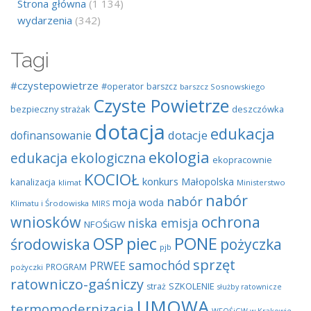
Strona główna
(1 134)
wydarzenia
(342)
Tagi
#czystepowietrze
#operator
barszcz
barszcz Sosnowskiego
Czyste Powietrze
bezpieczny strażak
deszczówka
dotacja
edukacja
dotacje
dofinansowanie
ekologia
edukacja ekologiczna
ekopracownie
KOCIOŁ
konkurs
Małopolska
kanalizacja
klimat
Ministerstwo
nabór
nabór
moja woda
Klimatu i Środowiska
MIRS
wniosków
ochrona
niska emisja
NFOŚiGW
OSP
piec
PONE
środowiska
pożyczka
pjb
sprzęt
samochód
PRWEE
PROGRAM
pożyczki
ratowniczo-gaśniczy
SZKOLENIE
straż
służby ratownicze
UMOWA
termomodernizacja