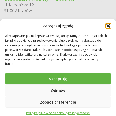
ul. Kanonicza 12
31-002 Kraków
godziny pracy:
Zarządzaj zgodą
pn. – pt. 7:30-15:30
Aby zapewnić jak najlepsze wrażenia, korzystamy z technologii, takich
Sekretariat / Dziennik podawczy
jak pliki cookie, do przechowywania i/lub uzyskiwania dostępu do
tel.: 12 422 94 90
informacji o urządzeniu. Zgoda na te technologie pozwoli nam
przetwarzać dane, takie jak zachowanie podczas przeglądania lub
e-mail:
biuro@wfos.krakow.pl
unikalne identyfikatory na tej stronie. Brak wyrażenia zgody lub
wycofanie zgody może niekorzystnie wpłynąć na niektóre cechy i
funkcje.
Akceptuję
Odmów
Copyright © 2026 WFOŚiGW w Krakowie. Wszystkie prawa zastrzeżone.
Deklaracja dostępności
Regulamin
Polityka prywatności
Zobacz preferencje
Polityka plików cookies
Polityka prywatności