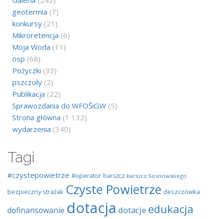
Galeria
(242)
geotermia
(7)
konkursy
(21)
Mikroretencja
(6)
Moja Woda
(11)
osp
(68)
Pożyczki
(33)
pszczoły
(2)
Publikacja
(22)
Sprawozdania do WFOŚiGW
(5)
Strona główna
(1 132)
wydarzenia
(340)
Tagi
#czystepowietrze
#operator
barszcz
barszcz Sosnowskiego
Czyste Powietrze
bezpieczny strażak
deszczówka
dotacja
edukacja
dotacje
dofinansowanie