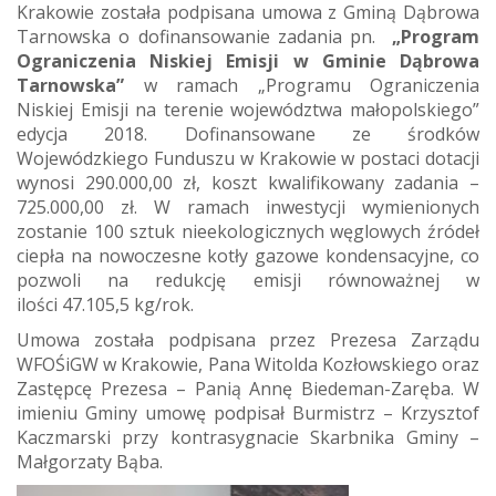
Krakowie została podpisana umowa z Gminą Dąbrowa
Tarnowska o dofinansowanie zadania pn.
„Program
Ograniczenia Niskiej Emisji w Gminie Dąbrowa
Tarnowska”
w ramach „Programu Ograniczenia
Niskiej Emisji na terenie województwa małopolskiego”
edycja 2018. Dofinansowane ze środków
Wojewódzkiego Funduszu w Krakowie w postaci dotacji
wynosi 290.000,00 zł, koszt kwalifikowany zadania –
725.000,00 zł. W ramach inwestycji wymienionych
zostanie 100 sztuk nieekologicznych węglowych źródeł
ciepła na nowoczesne kotły gazowe kondensacyjne, co
pozwoli na redukcję emisji równoważnej w
ilości 47.105,5 kg/rok.
Umowa została podpisana przez Prezesa Zarządu
WFOŚiGW w Krakowie, Pana Witolda Kozłowskiego oraz
Zastępcę Prezesa – Panią Annę Biedeman-Zaręba. W
imieniu Gminy umowę podpisał Burmistrz – Krzysztof
Kaczmarski przy kontrasygnacie Skarbnika Gminy –
Małgorzaty Bąba.