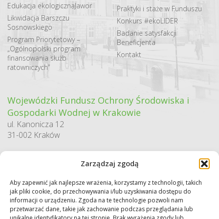
Edukacja ekologiczna
Jawor
Praktyki i staże w Funduszu
Likwidacja Barszczu
Konkurs #ekoLIDER
Sosnowskiego
Badanie satysfakcji
Program Priorytetowy –
Beneficjenta
„Ogólnopolski program
Kontakt
finansowania służb
ratowniczych”
Wojewódzki Fundusz Ochrony Środowiska i
Gospodarki Wodnej w Krakowie
ul. Kanonicza 12
31-002 Kraków
godziny pracy:
Zarządzaj zgodą
pn. – pt. 7:30-15:30
Aby zapewnić jak najlepsze wrażenia, korzystamy z technologii, takich
Sekretariat / Dziennik podawczy
jak pliki cookie, do przechowywania i/lub uzyskiwania dostępu do
tel.: 12 422 94 90
informacji o urządzeniu. Zgoda na te technologie pozwoli nam
przetwarzać dane, takie jak zachowanie podczas przeglądania lub
e-mail:
biuro@wfos.krakow.pl
unikalne identyfikatory na tej stronie. Brak wyrażenia zgody lub