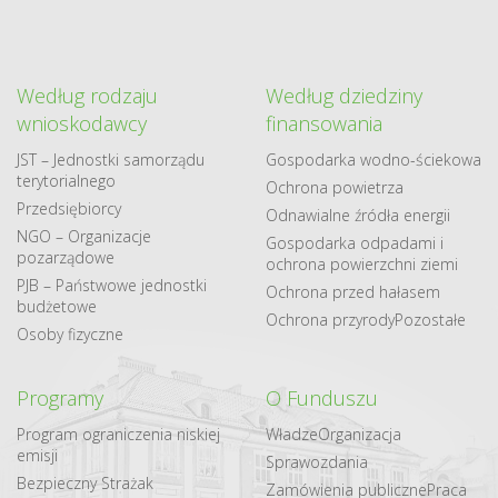
Według rodzaju
Według dziedziny
wnioskodawcy
finansowania
JST – Jednostki samorządu
Gospodarka​ wodno​-ściekowa
terytorialnego
Ochrona powietrza
Przedsiębiorcy
Odnawialne​ źródła​ energii
NGO – Organizacje
Gospodarka odpadami i
pozarządowe
ochrona powierzchni ziemi
PJB – Państwowe jednostki
Ochrona przed hałasem
budżetowe
Ochrona przyrody
Pozostałe
Osoby fizyczne
Programy
O Funduszu
Program ograniczenia niskiej
Władze
Organizacja
emisji
Sprawozdania
Bezpieczny Strażak
Zamówienia publiczne
Praca