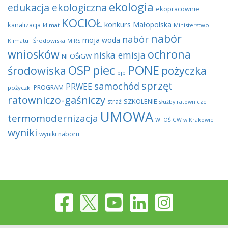
ekologia
edukacja ekologiczna
ekopracownie
KOCIOŁ
konkurs
Małopolska
kanalizacja
klimat
Ministerstwo
nabór
nabór
moja woda
Klimatu i Środowiska
MIRS
wniosków
ochrona
niska emisja
NFOŚiGW
OSP
piec
PONE
środowiska
pożyczka
pjb
sprzęt
samochód
PRWEE
PROGRAM
pożyczki
ratowniczo-gaśniczy
SZKOLENIE
straż
służby ratownicze
UMOWA
termomodernizacja
WFOŚiGW w Krakowie
wyniki
wyniki naboru