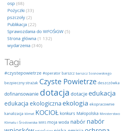
osp
(68)
Pożyczki
(33)
pszczoły
(2)
Publikacja
(22)
Sprawozdania do WFOŚiGW
(5)
Strona główna
(1 132)
wydarzenia
(340)
Tagi
#czystepowietrze
#operator
barszcz
barszcz Sosnowskiego
Czyste Powietrze
bezpieczny strażak
deszczówka
dotacja
edukacja
dotacje
dofinansowanie
ekologia
edukacja ekologiczna
ekopracownie
KOCIOŁ
konkurs
Małopolska
kanalizacja
klimat
Ministerstwo
nabór
nabór
moja woda
Klimatu i Środowiska
MIRS
wniosków
ochrona
niska emisja