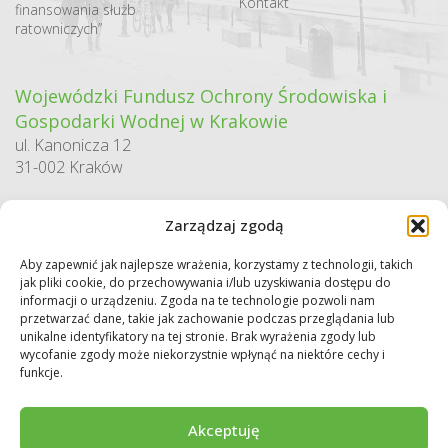
Kontakt
finansowania służb
ratowniczych”
Wojewódzki Fundusz Ochrony Środowiska i
Gospodarki Wodnej w Krakowie
ul. Kanonicza 12
31-002 Kraków
godziny pracy:
Zarządzaj zgodą
pn. – pt. 7:30-15:30
Aby zapewnić jak najlepsze wrażenia, korzystamy z technologii, takich
Sekretariat / Dziennik podawczy
jak pliki cookie, do przechowywania i/lub uzyskiwania dostępu do
tel.: 12 422 94 90
informacji o urządzeniu. Zgoda na te technologie pozwoli nam
przetwarzać dane, takie jak zachowanie podczas przeglądania lub
e-mail:
biuro@wfos.krakow.pl
unikalne identyfikatory na tej stronie. Brak wyrażenia zgody lub
wycofanie zgody może niekorzystnie wpłynąć na niektóre cechy i
funkcje.
Akceptuję