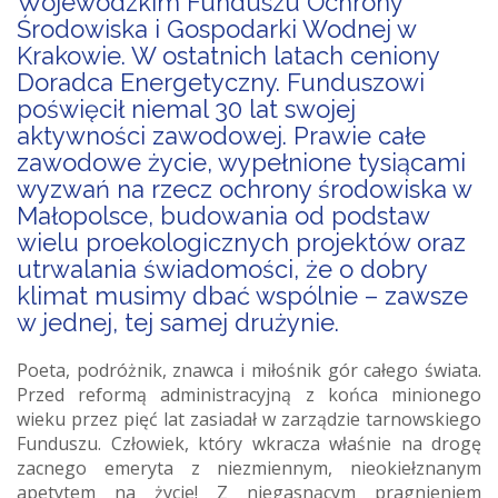
Wojewódzkim Funduszu Ochrony
Środowiska i Gospodarki Wodnej w
Krakowie. W ostatnich latach ceniony
Doradca Energetyczny. Funduszowi
poświęcił niemal 30 lat swojej
aktywności zawodowej. Prawie całe
zawodowe życie, wypełnione tysiącami
wyzwań na rzecz ochrony środowiska w
Małopolsce, budowania od podstaw
wielu proekologicznych projektów oraz
utrwalania świadomości, że o dobry
klimat musimy dbać wspólnie – zawsze
w jednej, tej samej drużynie.
Poeta, podróżnik, znawca i miłośnik gór całego świata.
Przed reformą administracyjną z końca minionego
wieku przez pięć lat zasiadał w zarządzie tarnowskiego
Funduszu. Człowiek, który wkracza właśnie na drogę
zacnego emeryta z niezmiennym, nieokiełznanym
apetytem na życie! Z niegasnącym pragnieniem