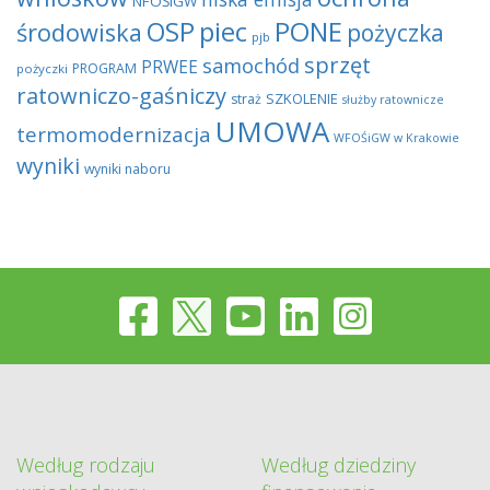
NFOŚiGW
OSP
piec
PONE
środowiska
pożyczka
pjb
sprzęt
samochód
PRWEE
PROGRAM
pożyczki
ratowniczo-gaśniczy
SZKOLENIE
straż
służby ratownicze
UMOWA
termomodernizacja
WFOŚiGW w Krakowie
wyniki
wyniki naboru
Według rodzaju
Według dziedziny