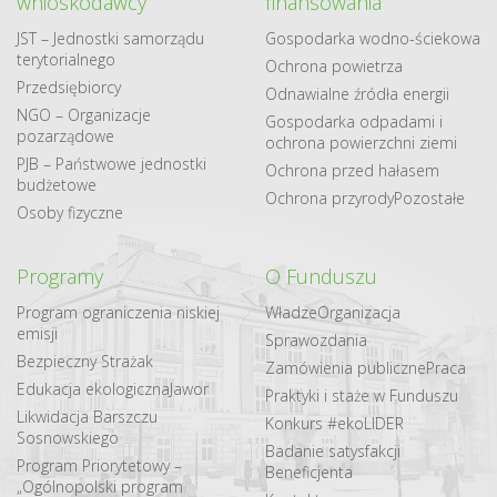
wnioskodawcy
finansowania
JST – Jednostki samorządu
Gospodarka​ wodno​-ściekowa
terytorialnego
Ochrona powietrza
Przedsiębiorcy
Odnawialne​ źródła​ energii
NGO – Organizacje
Gospodarka odpadami i
pozarządowe
ochrona powierzchni ziemi
PJB – Państwowe jednostki
Ochrona przed hałasem
budżetowe
Ochrona przyrody
Pozostałe
Osoby fizyczne
Programy
O Funduszu
Program ograniczenia niskiej
Władze
Organizacja
emisji
Sprawozdania
Bezpieczny Strażak
Zamówienia publiczne
Praca
Edukacja ekologiczna
Jawor
Praktyki i staże w Funduszu
Likwidacja Barszczu
Konkurs #ekoLIDER
Sosnowskiego
Badanie satysfakcji
Program Priorytetowy –
Beneficjenta
„Ogólnopolski program