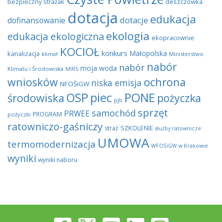
bezpieczny strażak
deszczówka
dotacja
edukacja
dotacje
dofinansowanie
ekologia
edukacja ekologiczna
ekopracownie
KOCIOŁ
konkurs
Małopolska
kanalizacja
klimat
Ministerstwo
nabór
nabór
moja woda
Klimatu i Środowiska
MIRS
wniosków
ochrona
niska emisja
NFOŚiGW
OSP
piec
PONE
środowiska
pożyczka
pjb
sprzęt
samochód
PRWEE
PROGRAM
pożyczki
ratowniczo-gaśniczy
SZKOLENIE
straż
służby ratownicze
UMOWA
termomodernizacja
WFOŚiGW w Krakowie
wyniki
wyniki naboru