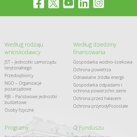
Według rodzaju
Według dziedziny
wnioskodawcy
finansowania
JST – Jednostki samorządu
Gospodarka​ wodno​-ściekowa
terytorialnego
Ochrona powietrza
Przedsiębiorcy
Odnawialne​ źródła​ energii
NGO – Organizacje
Gospodarka odpadami i
pozarządowe
ochrona powierzchni ziemi
PJB – Państwowe jednostki
Ochrona przed hałasem
budżetowe
Ochrona przyrody
Pozostałe
Osoby fizyczne
Programy
O Funduszu