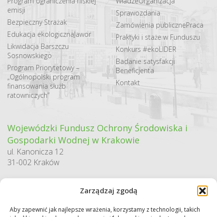
Program ograniczenia niskiej
Władze
Organizacja
emisji
Sprawozdania
Bezpieczny Strażak
Zamówienia publiczne
Praca
Edukacja ekologiczna
Jawor
Praktyki i staże w Funduszu
Likwidacja Barszczu
Konkurs #ekoLIDER
Sosnowskiego
Badanie satysfakcji
Program Priorytetowy –
Beneficjenta
„Ogólnopolski program
Kontakt
finansowania służb
ratowniczych”
Wojewódzki Fundusz Ochrony Środowiska i
Gospodarki Wodnej w Krakowie
ul. Kanonicza 12
31-002 Kraków
godziny pracy:
Zarządzaj zgodą
pn. – pt. 7:30-15:30
Aby zapewnić jak najlepsze wrażenia, korzystamy z technologii, takich
Sekretariat / Dziennik podawczy