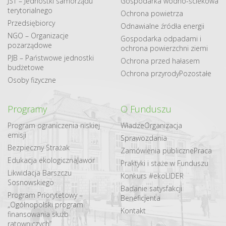
JST – Jednostki samorządu
Gospodarka​ wodno​-ściekowa
terytorialnego
Ochrona powietrza
Przedsiębiorcy
Odnawialne​ źródła​ energii
NGO – Organizacje
Gospodarka odpadami i
pozarządowe
ochrona powierzchni ziemi
PJB – Państwowe jednostki
Ochrona przed hałasem
budżetowe
Ochrona przyrody
Pozostałe
Osoby fizyczne
Programy
O Funduszu
Program ograniczenia niskiej
Władze
Organizacja
emisji
Sprawozdania
Bezpieczny Strażak
Zamówienia publiczne
Praca
Edukacja ekologiczna
Jawor
Praktyki i staże w Funduszu
Likwidacja Barszczu
Konkurs #ekoLIDER
Sosnowskiego
Badanie satysfakcji
Program Priorytetowy –
Beneficjenta
„Ogólnopolski program
Kontakt
finansowania służb
ratowniczych”