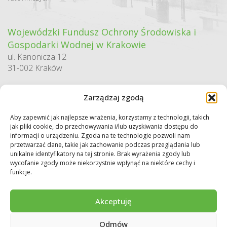
Wojewódzki Fundusz Ochrony Środowiska i
Gospodarki Wodnej w Krakowie
ul. Kanonicza 12
31-002 Kraków
godziny pracy:
Zarządzaj zgodą
pn. – pt. 7:30-15:30
Aby zapewnić jak najlepsze wrażenia, korzystamy z technologii, takich
Sekretariat / Dziennik podawczy
jak pliki cookie, do przechowywania i/lub uzyskiwania dostępu do
tel.: 12 422 94 90
informacji o urządzeniu. Zgoda na te technologie pozwoli nam
przetwarzać dane, takie jak zachowanie podczas przeglądania lub
e-mail:
biuro@wfos.krakow.pl
unikalne identyfikatory na tej stronie. Brak wyrażenia zgody lub
wycofanie zgody może niekorzystnie wpłynąć na niektóre cechy i
funkcje.
Akceptuję
Odmów
Copyright © 2026 WFOŚiGW w Krakowie. Wszystkie prawa zastrzeżone.