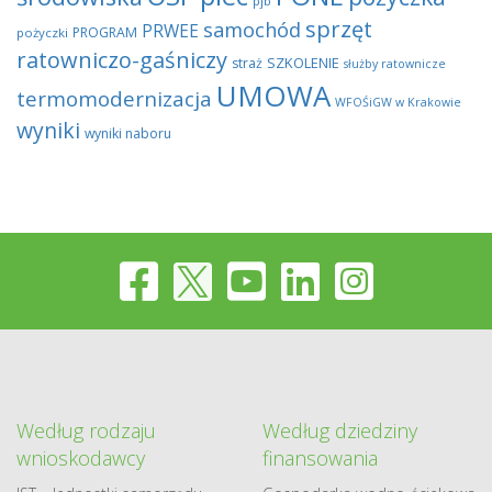
pjb
sprzęt
samochód
PRWEE
PROGRAM
pożyczki
ratowniczo-gaśniczy
SZKOLENIE
straż
służby ratownicze
UMOWA
termomodernizacja
WFOŚiGW w Krakowie
wyniki
wyniki naboru
Według rodzaju
Według dziedziny
wnioskodawcy
finansowania