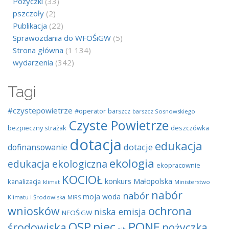
Pożyczki
(33)
pszczoły
(2)
Publikacja
(22)
Sprawozdania do WFOŚiGW
(5)
Strona główna
(1 134)
wydarzenia
(342)
Tagi
#czystepowietrze
#operator
barszcz
barszcz Sosnowskiego
Czyste Powietrze
bezpieczny strażak
deszczówka
dotacja
edukacja
dotacje
dofinansowanie
ekologia
edukacja ekologiczna
ekopracownie
KOCIOŁ
konkurs
Małopolska
kanalizacja
klimat
Ministerstwo
nabór
nabór
moja woda
Klimatu i Środowiska
MIRS
wniosków
ochrona
niska emisja
NFOŚiGW
OSP
piec
PONE
środowiska
pożyczka