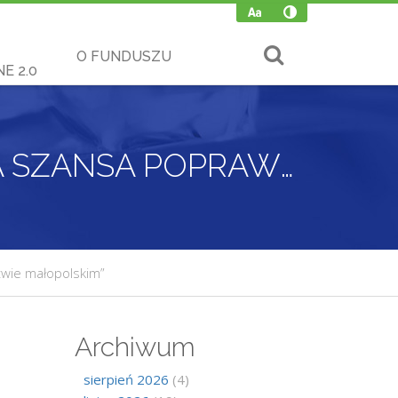
O FUNDUSZU
E 2.0
KONFERENCJA PN.”ENERGIA GEOTERMALNA SZANSA POPRAWY JAKOŚCI POWIETRZA W WOJEWÓDZTWIE MAŁOPOLSKIM”
twie małopolskim”
Archiwum
sierpień 2026
(4)