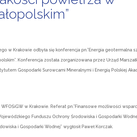
łopolskim”
ego w Krakowie odbyła się konferencja pn.”Energia geotermalna s
lskim”. Konferencja została zorganizowana przez Urząd Marszał
tutem Gospodarki Surowcami Mineralnymi i Energią Polskiej Aka
 z WFOŚiGW w Krakowie. Referat pn.”Finansowe możliwości wsparc
 Wojewódzkiego Funduszu Ochrony Środowiska i Gospodarki Wodne
owiska i Gospodarki Wodnej” wygłosił Paweł Korczak.