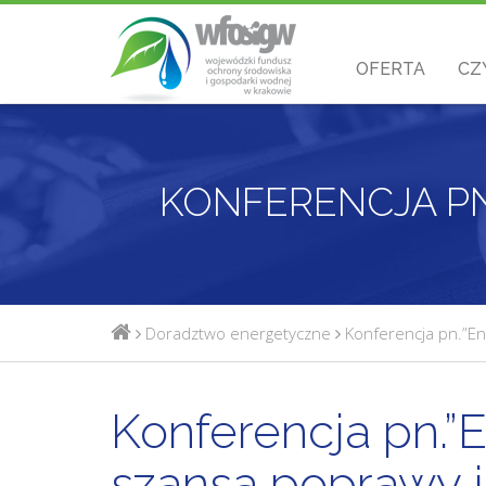
OFERTA
CZ
Doradztwo energetyczne
Konferencja pn.”E
Konferencja pn.”
szansa poprawy j