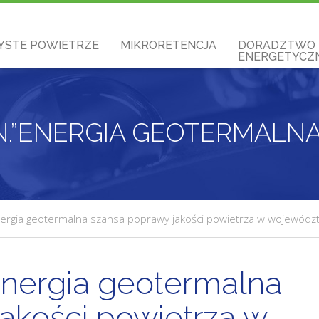
YSTE POWIETRZE
MIKRORETENCJA
DORADZTWO
ENERGETYCZN
nergia geotermalna szansa poprawy jakości powietrza w wojewódz
Energia geotermalna
akości powietrza w