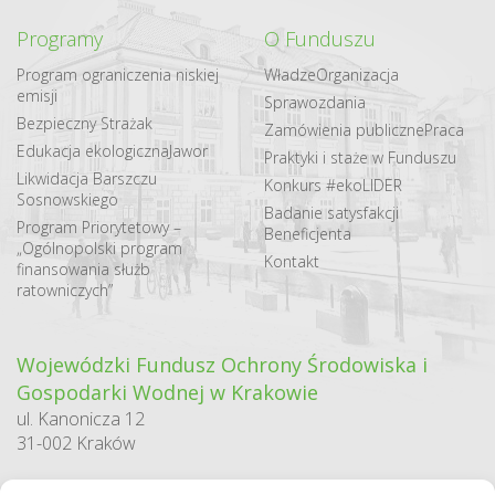
Programy
O Funduszu
Program ograniczenia niskiej
Władze
Organizacja
emisji
Sprawozdania
Bezpieczny Strażak
Zamówienia publiczne
Praca
Edukacja ekologiczna
Jawor
Praktyki i staże w Funduszu
Likwidacja Barszczu
Konkurs #ekoLIDER
Sosnowskiego
Badanie satysfakcji
Program Priorytetowy –
Beneficjenta
„Ogólnopolski program
Kontakt
finansowania służb
ratowniczych”
Wojewódzki Fundusz Ochrony Środowiska i
Gospodarki Wodnej w Krakowie
ul. Kanonicza 12
31-002 Kraków
godziny pracy: