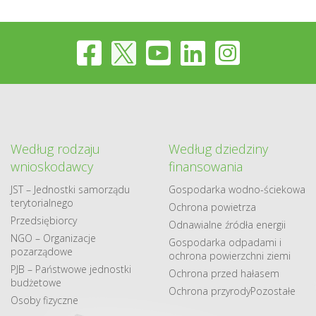
Według rodzaju
Według dziedziny
wnioskodawcy
finansowania
JST – Jednostki samorządu
Gospodarka​ wodno​-ściekowa
terytorialnego
Ochrona powietrza
Przedsiębiorcy
Odnawialne​ źródła​ energii
NGO – Organizacje
Gospodarka odpadami i
pozarządowe
ochrona powierzchni ziemi
PJB – Państwowe jednostki
Ochrona przed hałasem
budżetowe
Ochrona przyrody
Pozostałe
Osoby fizyczne