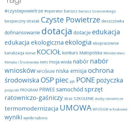
#czystepowietrze
#operator
barszcz
barszcz Sosnowskiego
Czyste Powietrze
bezpieczny strażak
deszczówka
dotacja
edukacja
dotacje
dofinansowanie
ekologia
edukacja ekologiczna
ekopracownie
KOCIOŁ
konkurs
Małopolska
kanalizacja
klimat
Ministerstwo
nabór
nabór
moja woda
Klimatu i Środowiska
MIRS
wniosków
ochrona
niska emisja
NFOŚiGW
OSP
piec
PONE
środowiska
pożyczka
pjb
sprzęt
samochód
PRWEE
PROGRAM
pożyczki
ratowniczo-gaśniczy
SZKOLENIE
straż
służby ratownicze
UMOWA
termomodernizacja
WFOŚiGW w Krakowie
wyniki
wyniki naboru