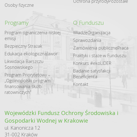
Ochrona przyrody
Pozostałe
Osoby fizyczne
Programy
O Funduszu
Program ograniczenia niskiej
Władze
Organizacja
emisji
Sprawozdania
Bezpieczny Strażak
Zamówienia publiczne
Praca
Edukacja ekologiczna
Jawor
Praktyki i staże w Funduszu
Likwidacja Barszczu
Konkurs #ekoLIDER
Sosnowskiego
Badanie satysfakcji
Program Priorytetowy –
Beneficjenta
„Ogólnopolski program
Kontakt
finansowania służb
ratowniczych”
Wojewódzki Fundusz Ochrony Środowiska i
Gospodarki Wodnej w Krakowie
ul. Kanonicza 12
31-002 Kraków