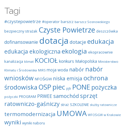
Tagi
#czystepowietrze
#operator
barszcz
barszcz Sosnowskiego
Czyste Powietrze
bezpieczny strażak
deszczówka
dotacja
edukacja
dotacje
dofinansowanie
ekologia
edukacja ekologiczna
ekopracownie
KOCIOŁ
konkurs
Małopolska
kanalizacja
klimat
Ministerstwo
nabór
nabór
moja woda
Klimatu i Środowiska
MIRS
wniosków
ochrona
niska emisja
NFOŚiGW
OSP
piec
PONE
środowiska
pożyczka
pjb
sprzęt
samochód
PRWEE
PROGRAM
pożyczki
ratowniczo-gaśniczy
SZKOLENIE
straż
służby ratownicze
UMOWA
termomodernizacja
WFOŚiGW w Krakowie
wyniki
wyniki naboru