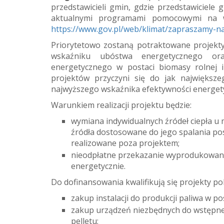
przedstawicieli gmin, gdzie przedstawiciel
aktualnymi programami pomocowymi na wy
https://www.gov.pl/web/klimat/zapraszamy-na
Priorytetowo zostaną potraktowane projekty
wskaźniku ubóstwa energetycznego or
energetycznego w postaci biomasy rolnej i 
projektów przyczyni się do jak największe
najwyższego wskaźnika efektywności energety
Warunkiem realizacji projektu będzie:
wymiana indywidualnych źródeł ciepła u 
źródła dostosowane do jego spalania posia
realizowane poza projektem;
nieodpłatne przekazanie wyprodukowan
energetycznie.
Do dofinansowania kwalifikują się projekty po
zakup instalacji do produkcji paliwa w po
zakup urządzeń niezbędnych do wstępnej
pelletu;