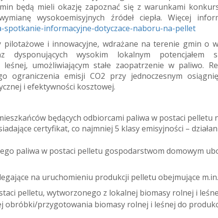
e gmin będą mieli okazję zapoznać się z warunkami konkur
mianę wysokoemisyjnych źródeł ciepła. Więcej inform
-spotkanie-informacyjne-dotyczace-naboru-na-pellet
 pilotażowe i innowacyjne, wdrażane na terenie gmin o 
az dysponujących wysokim lokalnym potencjałem s
leśnej, umożliwiającym stałe zaopatrzenie w paliwo. Rea
go ograniczenia emisji CO2 przy jednoczesnym osiągnię
cznej i efektywności kosztowej.
mieszkańców będących odbiorcami paliwa w postaci pelletu 
dające certyfikat, co najmniej 5 klasy emisyjności – działan
ego paliwa w postaci pelletu gospodarstwom domowym ub
legające na uruchomieniu produkcji pelletu obejmujące m.in.
staci pelletu, wytworzonego z lokalnej biomasy rolnej i leśne
 obróbki/przygotowania biomasy rolnej i leśnej do produkc