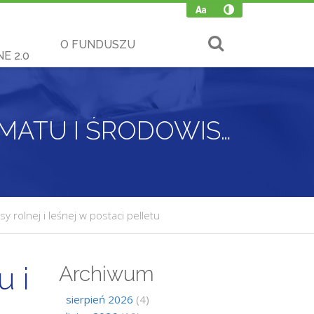
O FUNDUSZU
E 2.0
KONKURS PILOTAŻOWY MINISTERSTWA KLIMATU I ŚRODOWISKA – BUDOWA INSTALACJI DO PRODUKCJI PALIWA Z BIOMASY ROLNEJ I LEŚNEJ W POSTACI PELLETU
 rolnej i leśnej w postaci pelletu
u i
Archiwum
sierpień 2026
(4)