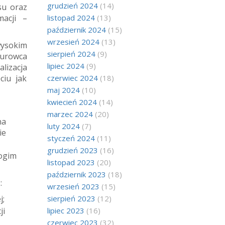
grudzień 2024
(14)
su oraz
acji –
listopad 2024
(13)
październik 2024
(15)
wrzesień 2024
(13)
wysokim
sierpień 2024
(9)
urowca
lipiec 2024
(9)
lizacja
ciu jak
czerwiec 2024
(18)
maj 2024
(10)
kwiecień 2024
(14)
marzec 2024
(20)
na
luty 2024
(7)
ie
styczeń 2024
(11)
grudzień 2023
(16)
ogim
listopad 2023
(20)
październik 2023
(18)
:
wrzesień 2023
(15)
j;
sierpień 2023
(12)
ji
lipiec 2023
(16)
czerwiec 2023
(32)