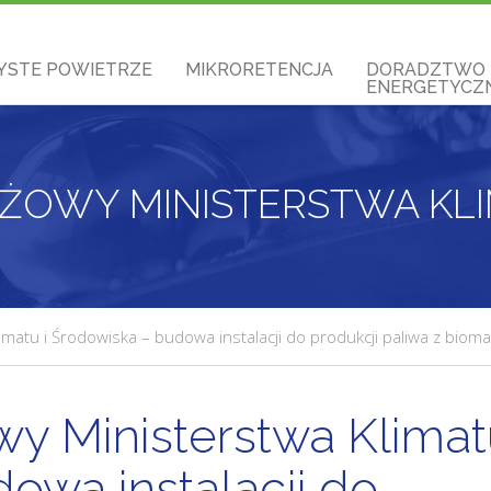
YSTE POWIETRZE
MIKRORETENCJA
DORADZTWO
ENERGETYCZN
matu i Środowiska – budowa instalacji do produkcji paliwa z biomasy
wy Ministerstwa Klimat
owa instalacji do