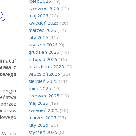
lipiec 2026
(19)
czerwiec 2026
(21)
ej
maj 2026
(20)
kwiecień 2026
(26)
marzec 2026
(17)
luty 2026
(11)
styczeń 2026
(9)
grudzień 2025
(16)
listopad 2025
(15)
imatu”
październik 2025
(20)
aliwa z
sowego
wrzesień 2025
(22)
sierpień 2025
(11)
lipiec 2025
(16)
Energia
czerwiec 2025
(19)
eństwa
maj 2025
(19)
poprzez
odarstw
kwiecień 2025
(18)
glowego
marzec 2025
(25)
luty 2025
(20)
styczeń 2025
(8)
IGW dla