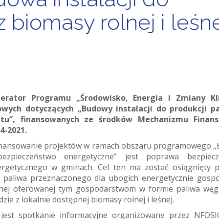
z biomasy rolnej i leśn
perator Programu „Środowisko, Energia i Zmiany Kl
owych dotyczących „Budowy instalacji do produkcji p
letu”, finansowanych ze środków Mechanizmu Finan
4-2021.
inansowanie projektów w ramach obszaru programowego „
bezpieczeństwo energetyczne” jest poprawa bezpiecz
ergetycznego w gminach. Cel ten ma zostać osiągnięty 
i paliwa przeznaczonego dla ubogich energetycznie gosp
nej oferowanej tym gospodarstwom w formie paliwa wę
zie z lokalnie dostępnej biomasy rolnej i leśnej.
jest spotkanie informacyjne organizowane przez NFOS