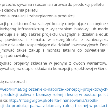
rzechowywania i suszenia surowca do produkcji pelletu;
składowania pelletu;
ia instalacji i zabezpieczenia produkcji.
acji projektu można zaliczyć koszty obejmujące niezbędne 
iezbędną infrastrukturą z wyłączeniem budowy lub moder
menduje się, aby zakres projektu uwzględniał działania edu
 powietrza i klimatu, w szczególności z zanieczyszc
jako działania uzupełniające dla działań inwestycyjnych. D
mować także zakup i montaż latarni do oświetlenia 
ergią odnawialną.
yskać projekty składane w jednym z dwóch wariantów.
ywał się na etapie składania koncepcji projektowej w Gene
się na stronach
l/web/klimat/ogloszenie-o-naborze-koncepcji-projektowych
produkcji-paliwa-z-biomasy-rolnej-i-lesnej-w-postaci-pell
iska:
http://nfosigw.gov.pl/oferta-finansowania/srodki-
ji-do-produkcji-paliwa-z-biomasy-rolnej-i-lesnej-w-postaci