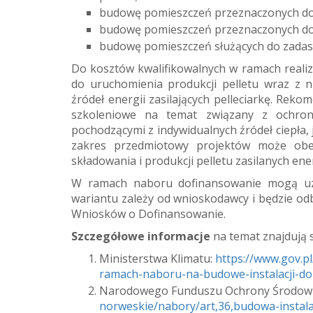
budowę pomieszczeń przeznaczonych do p
budowę pomieszczeń przeznaczonych do 
budowę pomieszczeń służących do zadaszen
Do kosztów kwalifikowalnych w ramach realiz
do uruchomienia produkcji pelletu wraz z n
źródeł energii zasilających pelleciarkę. Reko
szkoleniowe na temat związany z ochroną
pochodzącymi z indywidualnych źródeł ciepła, 
zakres przedmiotowy projektów może obej
składowania i produkcji pelletu zasilanych en
W ramach naboru dofinansowanie mogą uz
wariantu zależy od wnioskodawcy i będzie odb
Wniosków o Dofinansowanie.
Szczegółowe informacje
na temat znajdują 
Ministerstwa Klimatu:
https://www.gov.p
ramach-naboru-na-budowe-instalacji-do-
Narodowego Funduszu Ochrony Środow
norweskie/nabory/art,36,budowa-instalac