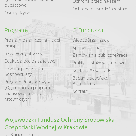
Ochrona przed hałasem
budżetowe
Ochrona przyrody
Pozostałe
Osoby fizyczne
Programy
O Funduszu
Program ograniczenia niskiej
Władze
Organizacja
emisji
Sprawozdania
Bezpieczny Strażak
Zamówienia publiczne
Praca
Edukacja ekologiczna
Jawor
Praktyki i staże w Funduszu
Likwidacja Barszczu
Konkurs #ekoLIDER
Sosnowskiego
Badanie satysfakcji
Program Priorytetowy –
Beneficjenta
„Ogólnopolski program
Kontakt
finansowania służb
ratowniczych”
Wojewódzki Fundusz Ochrony Środowiska i
Gospodarki Wodnej w Krakowie
ul. Kanonicza 12