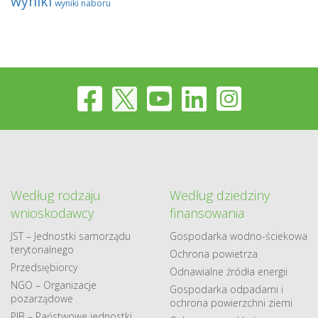
wyniki
wyniki naboru
Według rodzaju
Według dziedziny
wnioskodawcy
finansowania
JST – Jednostki samorządu
Gospodarka​ wodno​-ściekowa
terytorialnego
Ochrona powietrza
Przedsiębiorcy
Odnawialne​ źródła​ energii
NGO – Organizacje
Gospodarka odpadami i
pozarządowe
ochrona powierzchni ziemi
PJB – Państwowe jednostki