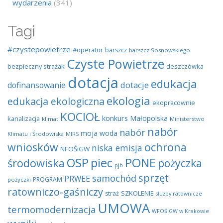
wydarzenia
(341)
Tagi
#czystepowietrze
#operator
barszcz
barszcz Sosnowskiego
Czyste Powietrze
bezpieczny strażak
deszczówka
dotacja
edukacja
dotacje
dofinansowanie
ekologia
edukacja ekologiczna
ekopracownie
KOCIOŁ
konkurs
Małopolska
kanalizacja
klimat
Ministerstwo
nabór
nabór
moja woda
Klimatu i Środowiska
MIRS
wniosków
ochrona
niska emisja
NFOŚiGW
OSP
piec
PONE
środowiska
pożyczka
pjb
sprzęt
samochód
PRWEE
PROGRAM
pożyczki
ratowniczo-gaśniczy
SZKOLENIE
straż
służby ratownicze
UMOWA
termomodernizacja
WFOŚiGW w Krakowie