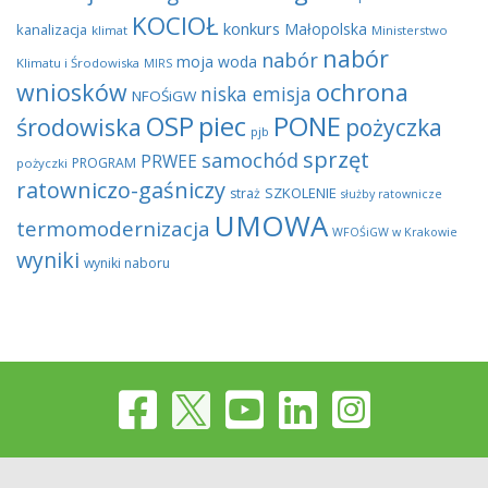
KOCIOŁ
konkurs
Małopolska
kanalizacja
klimat
Ministerstwo
nabór
nabór
moja woda
Klimatu i Środowiska
MIRS
wniosków
ochrona
niska emisja
NFOŚiGW
OSP
piec
PONE
środowiska
pożyczka
pjb
sprzęt
samochód
PRWEE
PROGRAM
pożyczki
ratowniczo-gaśniczy
SZKOLENIE
straż
służby ratownicze
UMOWA
termomodernizacja
WFOŚiGW w Krakowie
wyniki
wyniki naboru