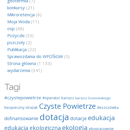
geotermia
(7)
konkursy
(21)
Mikroretencja
(6)
Moja Woda
(11)
osp
(68)
Pożyczki
(33)
pszczoły
(2)
Publikacja
(22)
Sprawozdania do WFOŚiGW
(5)
Strona główna
(1 133)
wydarzenia
(341)
Tagi
#czystepowietrze
#operator
barszcz
barszcz Sosnowskiego
Czyste Powietrze
bezpieczny strażak
deszczówka
dotacja
edukacja
dotacje
dofinansowanie
ekologia
edukacja ekologiczna
ekopracownie