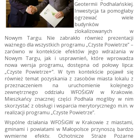
Geotermii Podhalańskiej.
Inwestycja ta pomogłaby
ogrzewać wiele
budynków
zlokalizowanych w
Nowym Targu. Nie zabrakło również prezentacji
ważnego dla wszystkich programu „Czyste Powietrze” –
zarówno w kontekście efektów jego wdrażania w
Nowym Targu, jak i usprawnień, które wprowadza
nowa wersja programu, dostępna od połowy lipca:
„Czyste Powietrze+”. W tym kontekście pojawił się
również temat pozyskania z zasobów miasta lokalu z
przeznaczeniem na uruchomienie kolejnego
zewnętrznego oddziału WFOŚiGW w Krakowie.
Mieszkańcy znacznej części Podhala mogliby w nim
skorzystać z obsługi i wsparcia merytorycznego m.in. w
realizacji programu „Czyste Powietrze”.
Wspólne działania WFOŚiGW w Krakowie z miastami,
gminami i powiatami w Małopolsce przynoszą bardzo
wymierne efekty. Ochotnicze Straże Pożarne