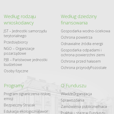
Według rodzaju
Według dziedziny
wnioskodawcy
finansowania
JST – Jednostki samorządu
Gospodarka​ wodno​-ściekowa
terytorialnego
Ochrona powietrza
Przedsiębiorcy
Odnawialne​ źródła​ energii
NGO – Organizacje
Gospodarka odpadami i
pozarządowe
ochrona powierzchni ziemi
PJB – Państwowe jednostki
Ochrona przed hałasem
budżetowe
Ochrona przyrody
Pozostałe
Osoby fizyczne
Programy
O Funduszu
Program ograniczenia niskiej
Władze
Organizacja
emisji
Sprawozdania
Bezpieczny Strażak
Zamówienia publiczne
Praca
Edukacja ekologiczna
Jawor
Praktyki i staże w Funduszu