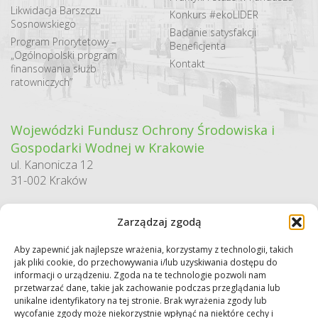
Likwidacja Barszczu
Konkurs #ekoLIDER
Sosnowskiego
Badanie satysfakcji
Program Priorytetowy –
Beneficjenta
„Ogólnopolski program
Kontakt
finansowania służb
ratowniczych”
Wojewódzki Fundusz Ochrony Środowiska i
Gospodarki Wodnej w Krakowie
ul. Kanonicza 12
31-002 Kraków
godziny pracy:
Zarządzaj zgodą
pn. – pt. 7:30-15:30
Aby zapewnić jak najlepsze wrażenia, korzystamy z technologii, takich
Sekretariat / Dziennik podawczy
jak pliki cookie, do przechowywania i/lub uzyskiwania dostępu do
tel.: 12 422 94 90
informacji o urządzeniu. Zgoda na te technologie pozwoli nam
przetwarzać dane, takie jak zachowanie podczas przeglądania lub
e-mail:
biuro@wfos.krakow.pl
unikalne identyfikatory na tej stronie. Brak wyrażenia zgody lub
wycofanie zgody może niekorzystnie wpłynąć na niektóre cechy i