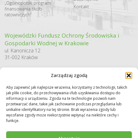
„Ogólnopolski program
Kontakt
finansowania służb
ratowniczych”
Wojewódzki Fundusz Ochrony Środowiska i
Gospodarki Wodnej w Krakowie
ul. Kanonicza 12
31-002 Kraków
godziny pracy:
Zarządzaj zgodą
pn. – pt. 7:30-15:30
Aby zapewnić jak najlepsze wrażenia, korzystamy z technologii, takich
Sekretariat / Dziennik podawczy
jak pliki cookie, do przechowywania i/lub uzyskiwania dostępu do
tel.: 12 422 94 90
informacji o urządzeniu. Zgoda na te technologie pozwoli nam
przetwarzać dane, takie jak zachowanie podczas przeglądania lub
e-mail:
biuro@wfos.krakow.pl
unikalne identyfikatory na tej stronie. Brak wyrażenia zgody lub
wycofanie zgody może niekorzystnie wpłynąć na niektóre cechy i
funkcje.