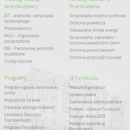
wnioskodawcy
finansowania
JST – Jednostki samorządu
Gospodarka​ wodno​-ściekowa
terytorialnego
Ochrona powietrza
Przedsiębiorcy
Odnawialne​ źródła​ energii
NGO – Organizacje
Gospodarka odpadami i
pozarządowe
ochrona powierzchni ziemi
PJB – Państwowe jednostki
Ochrona przed hałasem
budżetowe
Ochrona przyrody
Pozostałe
Osoby fizyczne
Programy
O Funduszu
Program ograniczenia niskiej
Władze
Organizacja
emisji
Sprawozdania
Bezpieczny Strażak
Zamówienia publiczne
Praca
Edukacja ekologiczna
Jawor
Praktyki i staże w Funduszu
Likwidacja Barszczu
Konkurs #ekoLIDER
Sosnowskiego
Badanie satysfakcji
Program Priorytetowy –
Beneficjenta