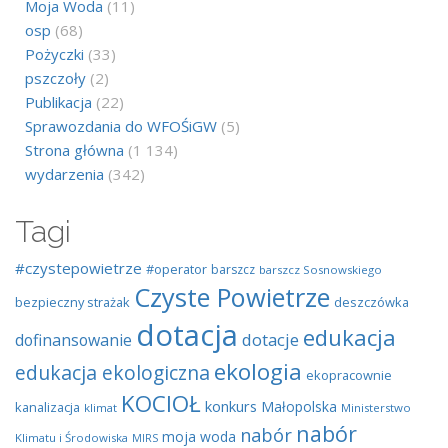
Moja Woda
(11)
osp
(68)
Pożyczki
(33)
pszczoły
(2)
Publikacja
(22)
Sprawozdania do WFOŚiGW
(5)
Strona główna
(1 134)
wydarzenia
(342)
Tagi
#czystepowietrze
#operator
barszcz
barszcz Sosnowskiego
Czyste Powietrze
bezpieczny strażak
deszczówka
dotacja
edukacja
dotacje
dofinansowanie
ekologia
edukacja ekologiczna
ekopracownie
KOCIOŁ
konkurs
Małopolska
kanalizacja
klimat
Ministerstwo
nabór
nabór
moja woda
Klimatu i Środowiska
MIRS