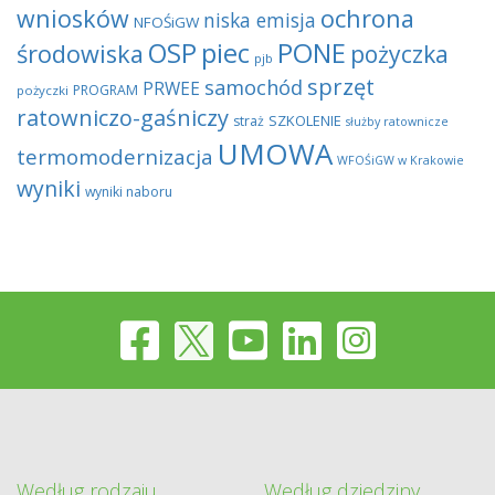
wniosków
ochrona
niska emisja
NFOŚiGW
OSP
piec
PONE
środowiska
pożyczka
pjb
sprzęt
samochód
PRWEE
PROGRAM
pożyczki
ratowniczo-gaśniczy
SZKOLENIE
straż
służby ratownicze
UMOWA
termomodernizacja
WFOŚiGW w Krakowie
wyniki
wyniki naboru
Według rodzaju
Według dziedziny