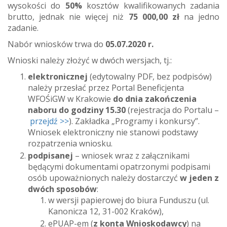
wysokości do
50%
kosztów kwalifikowanych zadania
brutto, jednak nie więcej niż
75 000,00 zł
na jedno
zadanie.
Nabór wniosków trwa do
05.07.2020 r.
Wnioski należy złożyć w dwóch wersjach, tj.:
elektronicznej
(edytowalny PDF, bez podpisów)
należy przesłać przez Portal Beneficjenta
WFOŚiGW w Krakowie
do dnia zakończenia
naboru do godziny 15.30
(rejestracja do Portalu –
przejdź >>
). Zakładka „Programy i konkursy”.
Wniosek elektroniczny nie stanowi podstawy
rozpatrzenia wniosku.
podpisanej
– wniosek wraz z załącznikami
będącymi dokumentami opatrzonymi podpisami
osób upoważnionych należy dostarczyć
w jeden z
dwóch sposobów
:
w wersji papierowej do biura Funduszu (ul.
Kanonicza 12, 31-002 Kraków),
ePUAP-em (
z konta Wnioskodawcy
) na