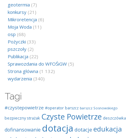
geotermia
(7)
konkursy
(21)
Mikroretencja
(6)
Moja Woda
(11)
osp
(68)
Pożyczki
(33)
pszczoły
(2)
Publikacja
(22)
Sprawozdania do WFOŚiGW
(5)
Strona główna
(1 132)
wydarzenia
(340)
Tagi
#czystepowietrze
#operator
barszcz
barszcz Sosnowskiego
Czyste Powietrze
bezpieczny strażak
deszczówka
dotacja
edukacja
dotacje
dofinansowanie