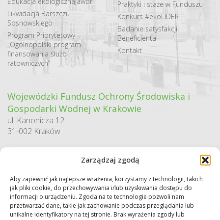
Edukacja ekologiczna
Jawor
Praktyki i staże w Funduszu
Likwidacja Barszczu
Konkurs #ekoLIDER
Sosnowskiego
Badanie satysfakcji
Program Priorytetowy –
Beneficjenta
„Ogólnopolski program
Kontakt
finansowania służb
ratowniczych”
Wojewódzki Fundusz Ochrony Środowiska i
Gospodarki Wodnej w Krakowie
ul. Kanonicza 12
31-002 Kraków
godziny pracy:
Zarządzaj zgodą
pn. – pt. 7:30-15:30
Aby zapewnić jak najlepsze wrażenia, korzystamy z technologii, takich
Sekretariat / Dziennik podawczy
jak pliki cookie, do przechowywania i/lub uzyskiwania dostępu do
tel.: 12 422 94 90
informacji o urządzeniu. Zgoda na te technologie pozwoli nam
przetwarzać dane, takie jak zachowanie podczas przeglądania lub
e-mail:
biuro@wfos.krakow.pl
unikalne identyfikatory na tej stronie. Brak wyrażenia zgody lub