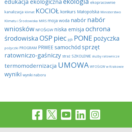
ekologia
edukacja ekologiczna
ekopracownie
KOCIOŁ
konkurs
Małopolska
kanalizacja
klimat
Ministerstwo
nabór
nabór
moja woda
Klimatu i Środowiska
MIRS
wniosków
ochrona
niska emisja
NFOŚiGW
OSP
piec
PONE
środowiska
pożyczka
pjb
sprzęt
samochód
PRWEE
PROGRAM
pożyczki
ratowniczo-gaśniczy
SZKOLENIE
straż
służby ratownicze
UMOWA
termomodernizacja
WFOŚiGW w Krakowie
wyniki
wyniki naboru