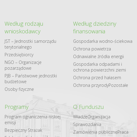
Według rodzaju
Według dziedziny
wnioskodawcy
finansowania
JST – Jednostki samorządu
Gospodarka​ wodno​-ściekowa
terytorialnego
Ochrona powietrza
Przedsiębiorcy
Odnawialne​ źródła​ energii
NGO – Organizacje
Gospodarka odpadami i
pozarządowe
ochrona powierzchni ziemi
PJB – Państwowe jednostki
Ochrona przed hałasem
budżetowe
Ochrona przyrody
Pozostałe
Osoby fizyczne
Programy
O Funduszu
Program ograniczenia niskiej
Władze
Organizacja
emisji
Sprawozdania
Bezpieczny Strażak
Zamówienia publiczne
Praca